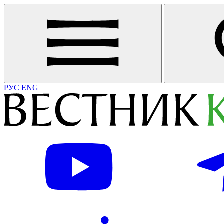
РУС
ENG