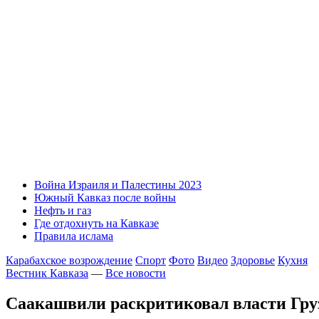
Война Израиля и Палестины 2023
Южный Кавказ после войны
Нефть и газ
Где отдохнуть на Кавказе
Правила ислама
Карабахское возрождение
Спорт
Фото
Видео
Здоровье
Кухня
Вестник Кавказа
—
Все новости
Саакашвили раскритиковал власти Груз