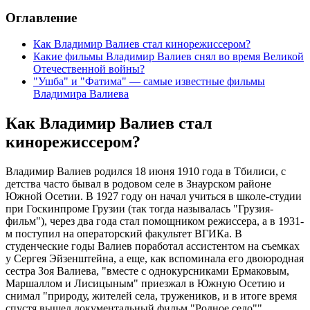
Оглавление
Как Владимир Валиев стал кинорежиссером?
Какие фильмы Владимир Валиев снял во время Великой
Отечественной войны?
"Ушба" и "Фатима" — самые известные фильмы
Владимира Валиева
Как Владимир Валиев стал
кинорежиссером?
Владимир Валиев родился 18 июня 1910 года в Тбилиси, с
детства часто бывал в родовом селе в Знаурском районе
Южной Осетии. В 1927 году он начал учиться в школе-студии
при Госкинпроме Грузии (так тогда называлась "Грузия-
фильм"), через два года стал помощником режиссера, а в 1931-
м поступил на операторский факультет ВГИКа. В
студенческие годы Валиев поработал ассистентом на съемках
у Сергея Эйзенштейна, а еще, как вспоминала его двоюродная
сестра Зоя Валиева, "вместе с однокурсниками Ермаковым,
Маршаллом и Лисицыным" приезжал в Южную Осетию и
снимал "природу, жителей села, тружеников, и в итоге время
спустя вышел документальный фильм "Родное село"".