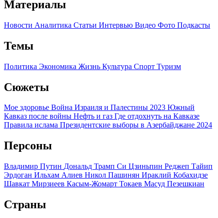
Материалы
Новости
Аналитика
Статьи
Интервью
Видео
Фото
Подкасты
Темы
Политика
Экономика
Жизнь
Культура
Спорт
Туризм
Сюжеты
Мое здоровье
Война Израиля и Палестины 2023
Южный
Кавказ после войны
Нефть и газ
Где отдохнуть на Кавказе
Правила ислама
Президентские выборы в Азербайджане 2024
Персоны
Владимир Путин
Дональд Трамп
Си Цзиньпин
Реджеп Тайип
Эрдоган
Ильхам Алиев
Никол Пашинян
Ираклий Кобахидзе
Шавкат Мирзиеев
Касым-Жомарт Токаев
Масуд Пезешкиан
Страны