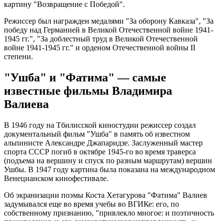
картину "Возвращение с Победой".
Режиссер был награжден медалями "За оборону Кавказа", "За
победу над Германией в Великой Отечественной войне 1941-
1945 гг.", "За доблестный труд в Великой Отечественной
войне 1941-1945 гг." и орденом Отечественной войны II
степени.
"Ушба" и "Фатима" — самые
известные фильмы Владимира
Валиева
В 1946 году на Тбилисской киностудии режиссер создал
документальный фильм "Ушба" в память об известном
альпинисте Александре Джапаридзе. Заслуженный мастер
спорта СССР погиб в октябре 1945-го во время траверса
(подъема на вершину и спуск по разным маршрутам) вершин
Ушбы. В 1947 году картина была показана на международном
Венецианском кинофестивале.
Об экранизации поэмы Коста Хетагурова "Фатима" Валиев
задумывался еще во время учебы во ВГИКе: его, по
собственному признанию, "привлекло многое: и поэтичность