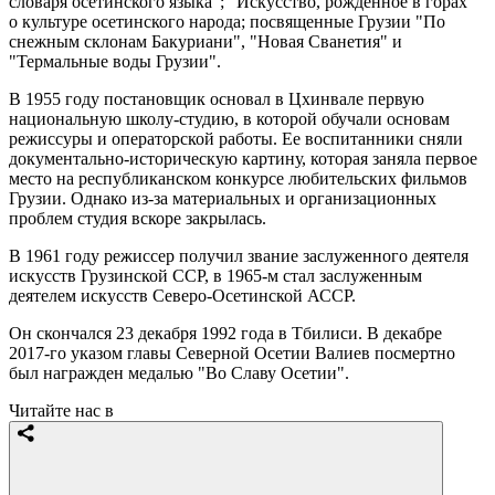
словаря осетинского языка"; "Искусство, рожденное в горах"
о культуре осетинского народа; посвященные Грузии "По
снежным склонам Бакуриани", "Новая Сванетия" и
"Термальные воды Грузии".
В 1955 году постановщик основал в Цхинвале первую
национальную школу-студию, в которой обучали основам
режиссуры и операторской работы. Ее воспитанники сняли
документально-историческую картину, которая заняла первое
место на республиканском конкурсе любительских фильмов
Грузии. Однако из-за материальных и организационных
проблем студия вскоре закрылась.
В 1961 году режиссер получил звание заслуженного деятеля
искусств Грузинской ССР, в 1965-м стал заслуженным
деятелем искусств Северо-Осетинской АССР.
Он скончался 23 декабря 1992 года в Тбилиси. В декабре
2017-го указом главы Северной Осетии Валиев посмертно
был награжден медалью "Во Славу Осетии".
Читайте нас в