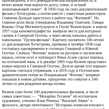
произведения, и его демократическая направленность, и
вечно живая тема верности долгу, семье, и острый
захватывающий сюжет". В 1956 году он снял документальный
фильм о Хетагурове, а потом вместе с известным режиссером
Семеном Долидзе приступил к работе над "Фатимой". На
главные роли были утверждены Владимир Тхапсаев, Тамара
Кокова, Отар Мегвинетухуцеси и Гиули Чохонелидзе, в апреле
1957 года кинематографисты выбрали места для натурных
съемок в Северной Осетии, а через месяц началась работа в
павильонах "Грузия-фильма". Картину посвятили 100-летию
со дня рождения Хетагурова, премьера в октябре 1958 года
состоялась одновременно в столицах Северной и Южной
Осетии. Сначала "Фатима" вышла на русском и грузинском
языках, потом поэт и публицист Реваз Асаев сделал перевод
на осетинский язык, и в декабре 1965 года Валиев представил
новую версию в Северной Осетии. Долгое время этот вариант
картины считался утерянным, а в 2019 году в Осетинском
драматическом театре во Владикавказе "Фатиму" впервые
показали в новом дубляже, приурочив это событие к 160-
летию со дня рождения автора поэмы.
Валиев снял более 100 документальных фильмов, в числе
самых известных — "Махарбек Туганов" об осетинском
художнике, ученике Ильи Репина; "Василий Абаев" о
филологе, авторе пятитомного "Историко-этимологического