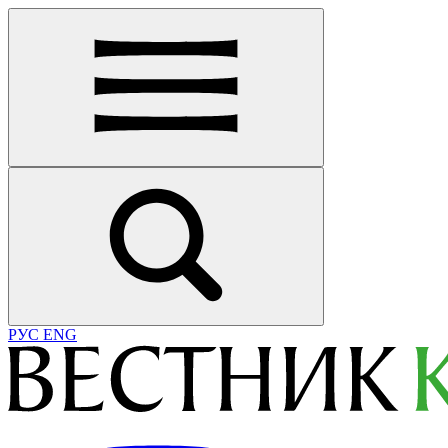
РУС
ENG