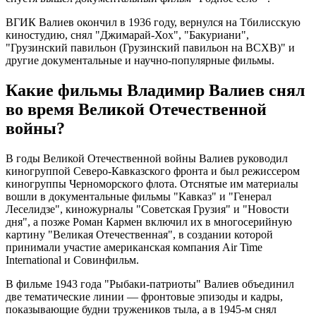
ВГИК Валиев окончил в 1936 году, вернулся на Тбилисскую
киностудию, снял "Джимарай-Хох", "Бакуриани",
"Грузинский павильон (Грузинский павильон на ВСХВ)" и
другие документальные и научно-популярные фильмы.
Какие фильмы Владимир Валиев снял
во время Великой Отечественной
войны?
В годы Великой Отечественной войны Валиев руководил
киногруппой Северо-Кавказского фронта и был режиссером
киногруппы Черноморского флота. Отснятые им материалы
вошли в документальные фильмы "Кавказ" и "Генерал
Леселидзе", киножурналы "Советская Грузия" и "Новости
дня", а позже Роман Кармен включил их в многосерийную
картину "Великая Отечественная", в создании которой
принимали участие американская компания Air Time
International и Совинфильм.
В фильме 1943 года "Рыбаки-патриоты" Валиев объединил
две тематические линии — фронтовые эпизоды и кадры,
показывающие будни тружеников тыла, а в 1945-м снял