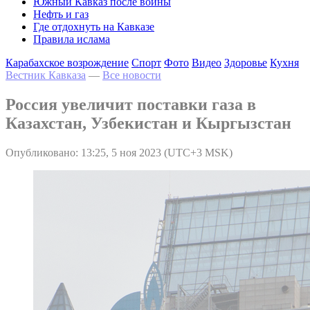
Южный Кавказ после войны
Нефть и газ
Где отдохнуть на Кавказе
Правила ислама
Карабахское возрождение
Спорт
Фото
Видео
Здоровье
Кухня
Вестник Кавказа
—
Все новости
Россия увеличит поставки газа в
Казахстан, Узбекистан и Кыргызстан
Опубликовано: 13:25, 5 ноя 2023 (UTC+3 MSK)