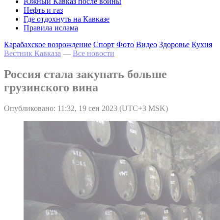
Южный Кавказ после войны
Нефть и газ
Где отдохнуть на Кавказе
Правила ислама
Карабахское возрождение
Спорт
Фото
Видео
Здоровье
Кухня
Вестник Кавказа
—
Все новости
Россия стала закупать больше
грузинского вина
Опубликовано: 11:32, 19 сен 2023 (UTC+3 MSK)