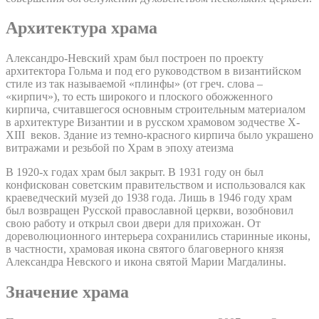
Архитектура храма
Александро-Невский храм был построен по проекту
архитектора Гольма и под его руководством в византийском
стиле из так называемой «плинфы» (от греч. слова –
«кирпич»), то есть широкого и плоского обожженного
кирпича, считавшегося основным строительным материалом
в архитектуре Византии и в русском храмовом зодчестве X-
XIII веков. Здание из темно-красного кирпича было украшено
витражами и резьбой по Храм в эпоху атеизма
В 1920-х годах храм был закрыт. В 1931 году он был
конфискован советским правительством и использовался как
краеведческий музей до 1938 года. Лишь в 1946 году храм
был возвращен Русской православной церкви, возобновил
свою работу и открыл свои двери для прихожан. От
дореволюционного интерьера сохранились старинные иконы,
в частности, храмовая икона святого благоверного князя
Александра Невского и икона святой Марии Магдалины.
Значение храма