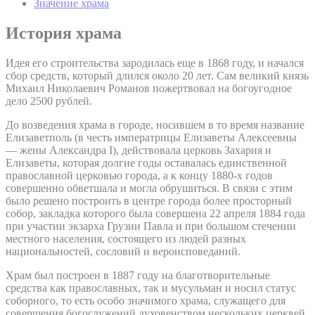
Значение храма
История храма
Идея его строительства зародилась еще в 1868 году, и начался
сбор средств, который длился около 20 лет. Сам великий князь
Михаил Николаевич Романов пожертвовал на богоугодное
дело 2500 рублей.
До возведения храма в городе, носившем в то время название
Елизаветполь (в честь императрицы Елизаветы Алексеевны
— жены Александра I), действовала церковь Захария и
Елизаветы, которая долгие годы оставалась единственной
православной церковью города, а к концу 1880-х годов
совершенно обветшала и могла обрушиться. В связи с этим
было решено построить в центре города более просторный
собор, закладка которого была совершена 22 апреля 1884 года
при участии экзарха Грузии Павла и при большом стечении
местного населения, состоящего из людей разных
национальностей, сословий и вероисповеданий.
Храм был построен в 1887 году на благотворительные
средства как православных, так и мусульман и носил статус
соборного, то есть особо значимого храма, служащего для
совершения богослужений духовенством нескольких церквей.