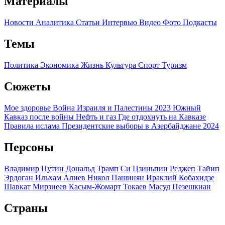
Материалы
Новости
Аналитика
Статьи
Интервью
Видео
Фото
Подкасты
Темы
Политика
Экономика
Жизнь
Культура
Спорт
Туризм
Сюжеты
Мое здоровье
Война Израиля и Палестины 2023
Южный
Кавказ после войны
Нефть и газ
Где отдохнуть на Кавказе
Правила ислама
Президентские выборы в Азербайджане 2024
Персоны
Владимир Путин
Дональд Трамп
Си Цзиньпин
Реджеп Тайип
Эрдоган
Ильхам Алиев
Никол Пашинян
Ираклий Кобахидзе
Шавкат Мирзиеев
Касым-Жомарт Токаев
Масуд Пезешкиан
Страны