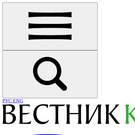
РУС
ENG