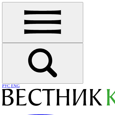
РУС
ENG