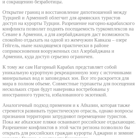
и сокращению безработицы.
Открытие границ и восстановление дипотношений между
Турцией и Арменией облегчит для армянских туристов
доступ на курорты Турции. Разрешение нагорно-карабахского
конфликта позволит поднять посещаемость туркомплексов на
Севане в Армении, а для азербайджанцев даст возможность
спокойно отдыхать на одной из жемчужин Кавказа – озере
Гейгель, ныне находящемся практически в районе
соприкосновения вооруженных сил Азербайджана и
Армении, куда доступ серьезно ограничен.
К тому же сам Нагорный Карабах представляет собой
уникальную курортную рекреационную зону с источниками
минеральных вод и заповедных зон. Все это раскроется для
мира в полном объеме. Совместные турпакеты для посещения
нескольких стран будут наверняка востребованы у
иностранного туриста, избалованного экзотикой.
Аналогичный подход применим и к Абхазии, которая также
стремится развивать туристическую отрасль, однако вопросы
признания территории затрудняют перемещение туристов.
Пока же абхазские пляжи осваивают российские отдыхающие.
Разрешение конфликтов в этой части региона позволило бы
открыть для российских граждан курорты Аджарии и зимние