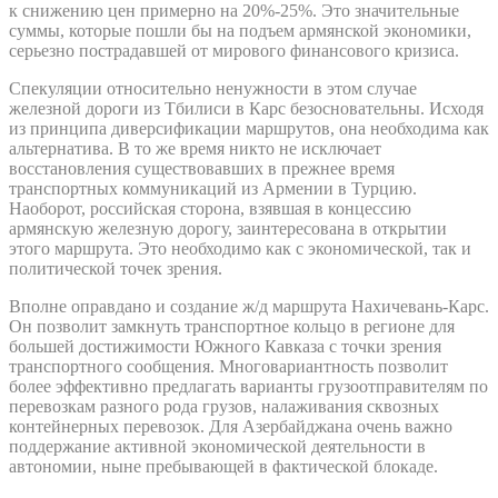
к снижению цен примерно на 20%-25%. Это значительные
суммы, которые пошли бы на подъем армянской экономики,
серьезно пострадавшей от мирового финансового кризиса.
Спекуляции относительно ненужности в этом случае
железной дороги из Тбилиси в Карс безосновательны. Исходя
из принципа диверсификации маршрутов, она необходима как
альтернатива. В то же время никто не исключает
восстановления существовавших в прежнее время
транспортных коммуникаций из Армении в Турцию.
Наоборот, российская сторона, взявшая в концессию
армянскую железную дорогу, заинтересована в открытии
этого маршрута. Это необходимо как с экономической, так и
политической точек зрения.
Вполне оправдано и создание ж/д маршрута Нахичевань-Карс.
Он позволит замкнуть транспортное кольцо в регионе для
большей достижимости Южного Кавказа с точки зрения
транспортного сообщения. Многовариантность позволит
более эффективно предлагать варианты грузоотправителям по
перевозкам разного рода грузов, налаживания сквозных
контейнерных перевозок. Для Азербайджана очень важно
поддержание активной экономической деятельности в
автономии, ныне пребывающей в фактической блокаде.