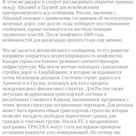
В этом же ракурсе и следует рассматривать открытие границы
между Абхазией и Грузией для возобновления
причерноморского ж/д сообщения. Россия, заключив с
Абхазией похожие с армянскими соглашения об эксплуатации
железных дорог, уже долгие годы лоббирует восстановление
сообщения, однако натыкается на жесткую позицию
грузинских властей. После конфликта 2008 года
возможностей для реализации проекта стало еще меньше.
Что же касается автомобильного сообщения, то его развитие
напрямую упирается в неурегулированность конфликтов.
Каждая страна постепенно развивает соответствующую
инфраструктуру. Мы могли воочию наблюдать грандиозные
стройки дорог в Азербайджане, в которые вкладываются
сотни миллионов долларов. Системно строят дороги и в
Армении и в Грузии, используя для этого кредиты
международных финансовых структур. Для России также
актуальна модернизация транспортной системы в
республиках Северного Кавказа, налаживание прозрачных с
точки зрения структуры пограничных переходов. Для региона
может быть принята общая транспортная стратегия, которая
позволит наладить свободное пересечение границ для
граждан и торговых грузов. Усилия ЕС в продвижении
программы ТРАСЕКА могут стать наглядным примером
осознания важности этих коммуникаций. Но почему мы