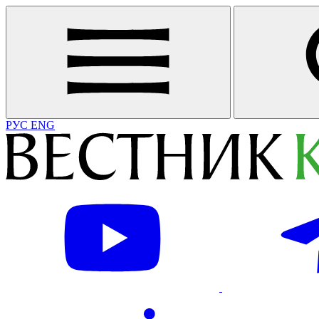
РУС
ENG