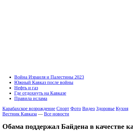
Война Израиля и Палестины 2023
Южный Кавказ после войны
Нефть и газ
Где отдохнуть на Кавказе
Правила ислама
Карабахское возрождение
Спорт
Фото
Видео
Здоровье
Кухня
Вестник Кавказа
—
Все новости
Обама поддержал Байдена в качестве к