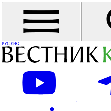
РУС
ENG