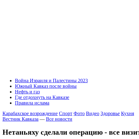
Война Израиля и Палестины 2023
Южный Кавказ после войны
Нефть и газ
Где отдохнуть на Кавказе
Правила ислама
Карабахское возрождение
Спорт
Фото
Видео
Здоровье
Кухня
Вестник Кавказа
—
Все новости
Нетаньяху сделали операцию - все виз