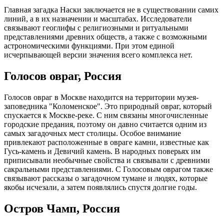
Главная загадка Наски заключается не в существовании самих
линий, а в их назначении и масштабах. Исследователи
связывают геоглифы с религиозными и ритуальными
представлениями древних обществ, а также с возможными
астрономическими функциями. При этом единой
исчерпывающей версии значения всего комплекса нет.
Голосов овраг, Россия
Голосов овраг в Москве находится на территории музея-
заповедника "Коломенское". Это природный овраг, который
спускается к Москве-реке. С ним связаны многочисленные
городские предания, поэтому он давно считается одним из
самых загадочных мест столицы. Особое внимание
привлекают расположенные в овраге камни, известные как
Гусь-камень и Девичий камень. В народных поверьях им
приписывали необычные свойства и связывали с древними
сакральными представлениями. С Голосовым оврагом также
связывают рассказы о загадочном тумане и людях, которые
якобы исчезали, а затем появлялись спустя долгие годы.
Остров Чамп, Россия