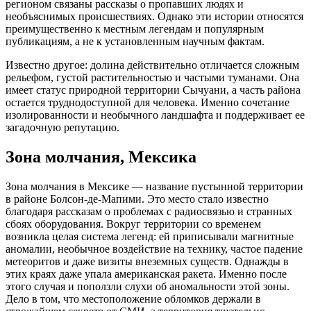
регионом связаны рассказы о пропавших людях и
необъяснимых происшествиях. Однако эти истории относятся
преимущественно к местным легендам и популярным
публикациям, а не к установленным научным фактам.
Известно другое: долина действительно отличается сложным
рельефом, густой растительностью и частыми туманами. Она
имеет статус природной территории Сычуани, а часть района
остается труднодоступной для человека. Именно сочетание
изолированности и необычного ландшафта и поддерживает ее
загадочную репутацию.
Зона молчания, Мексика
Зона молчания в Мексике — название пустынной территории
в районе Болсон-де-Мапими. Это место стало известно
благодаря рассказам о проблемах с радиосвязью и странных
сбоях оборудования. Вокруг территории со временем
возникла целая система легенд: ей приписывали магнитные
аномалии, необычное воздействие на технику, частое падение
метеоритов и даже визиты внеземных существ. Однажды в
этих краях даже упала американская ракета. Именно после
этого случая и поползли слухи об аномальности этой зоны.
Дело в том, что местоположение обломков держали в