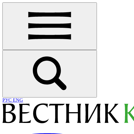
РУС
ENG