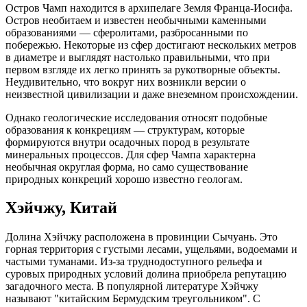
Остров Чамп находится в архипелаге Земля Франца-Иосифа.
Остров необитаем и известен необычными каменными
образованиями — сферолитами, разбросанными по
побережью. Некоторые из сфер достигают нескольких метров
в диаметре и выглядят настолько правильными, что при
первом взгляде их легко принять за рукотворные объекты.
Неудивительно, что вокруг них возникли версии о
неизвестной цивилизации и даже внеземном происхождении.
Однако геологические исследования относят подобные
образования к конкрециям — структурам, которые
формируются внутри осадочных пород в результате
минеральных процессов. Для сфер Чампа характерна
необычная округлая форма, но само существование
природных конкреций хорошо известно геологам.
Хэйчжу, Китай
Долина Хэйчжу расположена в провинции Сычуань. Это
горная территория с густыми лесами, ущельями, водоемами и
частыми туманами. Из-за труднодоступного рельефа и
суровых природных условий долина приобрела репутацию
загадочного места. В популярной литературе Хэйчжу
называют "китайским Бермудским треугольником". С