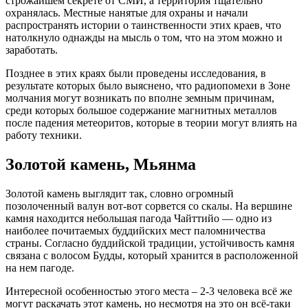
строжайшем секрете от СМИ, а территория тщательно
охранялась. Местные нанятые для охраны и начали
распространять истории о таинственности этих краев, что
натолкнуло однажды на мысль о том, что на этом можно и
заработать.
Позднее в этих краях были проведены исследования, в
результате которых было выяснено, что радиопомехи в Зоне
молчания могут возникать по вполне земным причинам,
среди которых большое содержание магнитных металлов
после падения метеоритов, которые в теории могут влиять на
работу техники.
Золотой камень, Мьянма
Золотой камень выглядит так, словно огромный
позолоченный валун вот-вот сорвется со скалы. На вершине
камня находится небольшая пагода Чайттийо — одно из
наиболее почитаемых буддийских мест паломничества
страны. Согласно буддийской традиции, устойчивость камня
связана с волосом Будды, который хранится в расположенной
на нем пагоде.
Интересной особенностью этого места – 2-3 человека всё же
могут раскачать этот камень, но несмотря на это он всё-таки