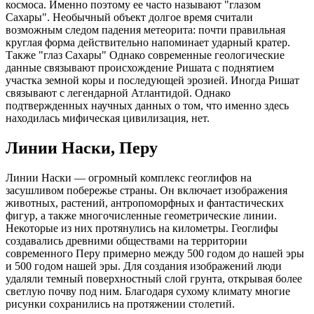
космоса. Именно поэтому ее часто называют "глазом
Сахары". Необычный объект долгое время считали
возможным следом падения метеорита: почти правильная
круглая форма действительно напоминает ударный кратер.
Также "глаз Сахары" Однако современные геологические
данные связывают происхождение Ришата с поднятием
участка земной коры и последующей эрозией. Иногда Ришат
связывают с легендарной Атлантидой. Однако
подтвержденных научных данных о том, что именно здесь
находилась мифическая цивилизация, нет.
Линии Наски, Перу
Линии Наски — огромный комплекс геоглифов на
засушливом побережье страны. Он включает изображения
животных, растений, антропоморфных и фантастических
фигур, а также многочисленные геометрические линии.
Некоторые из них протянулись на километры. Геоглифы
создавались древними обществами на территории
современного Перу примерно между 500 годом до нашей эры
и 500 годом нашей эры. Для создания изображений люди
удаляли темный поверхностный слой грунта, открывая более
светлую почву под ним. Благодаря сухому климату многие
рисунки сохранились на протяжении столетий.