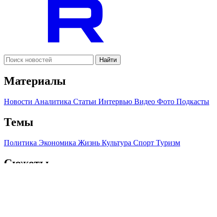
Найти
Материалы
Новости
Аналитика
Статьи
Интервью
Видео
Фото
Подкасты
Темы
Политика
Экономика
Жизнь
Культура
Спорт
Туризм
Сюжеты
Мое здоровье
Война Израиля и Палестины 2023
Южный
Кавказ после войны
Нефть и газ
Где отдохнуть на Кавказе
Правила ислама
Президентские выборы в Азербайджане 2024