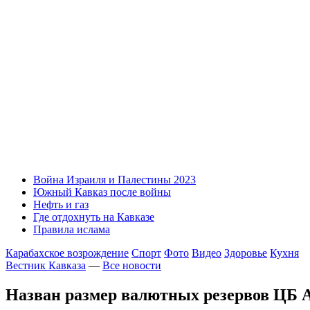
Война Израиля и Палестины 2023
Южный Кавказ после войны
Нефть и газ
Где отдохнуть на Кавказе
Правила ислама
Карабахское возрождение
Спорт
Фото
Видео
Здоровье
Кухня
Вестник Кавказа
—
Все новости
Назван размер валютных резервов ЦБ 