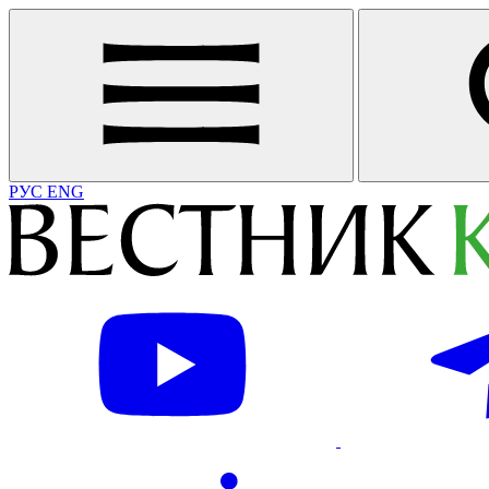
РУС
ENG