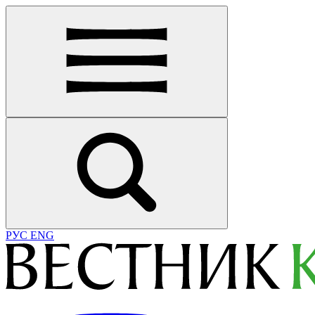
РУС
ENG