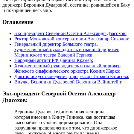
дирижера Вероники Дударовой, осетинке, родившейся в Баку
и покорившей весь мир.
Оглавление
Экс-президент Северной Осетии Александр Дзасохов:
Ректор Московской консерватории Александр Соколов:
Генеральный директор Большого театра,
художественный руководитель и главный дирижер
Мариинского театра Валерий Гергиев:
Народный артист РФ Даниил Крамер:
Художественный руководитель и главный дирижер
Женского симфонического оркестра Ксения Жарко:
Доктор искусствоведения, профессор Татьяна Батагова:
Внучка Вероники Дударовой Вероника Вайнштейн:
Экс-президент Северной Осетии Александр
Дзасохов:
Вероника Дударова единственная женщина,
которая внесена в Книгу Гиннеса, как достигшая
высочайшего уровня дирижирования. Она
разрушила представления о том, что дирижерское
дело – мужское. Я много раз был у нее на