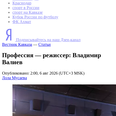
Краснодар
спорт в России
спорт на Кавказе
Кубок России по футболу
ФК Ахмат
Подписывайтесь на наш Дзен-канал
Вестник Кавказа
—
Статьи
Профессия — режиссер: Владимир
Валиев
Опубликовано: 2:00, 6 авг 2026 (UTC+3 MSK)
Лола Мусаева