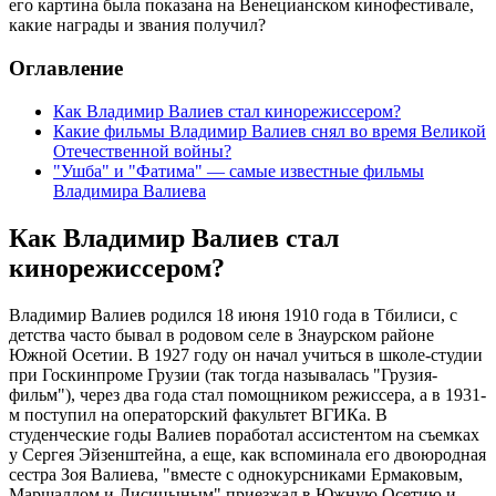
его картина была показана на Венецианском кинофестивале,
какие награды и звания получил?
Оглавление
Как Владимир Валиев стал кинорежиссером?
Какие фильмы Владимир Валиев снял во время Великой
Отечественной войны?
"Ушба" и "Фатима" — самые известные фильмы
Владимира Валиева
Как Владимир Валиев стал
кинорежиссером?
Владимир Валиев родился 18 июня 1910 года в Тбилиси, с
детства часто бывал в родовом селе в Знаурском районе
Южной Осетии. В 1927 году он начал учиться в школе-студии
при Госкинпроме Грузии (так тогда называлась "Грузия-
фильм"), через два года стал помощником режиссера, а в 1931-
м поступил на операторский факультет ВГИКа. В
студенческие годы Валиев поработал ассистентом на съемках
у Сергея Эйзенштейна, а еще, как вспоминала его двоюродная
сестра Зоя Валиева, "вместе с однокурсниками Ермаковым,
Маршаллом и Лисицыным" приезжал в Южную Осетию и