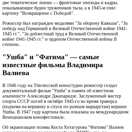
две тематические линии — фронтовые эпизоды и кадры,
показывающие будни тружеников тыла, а в 1945-м снял
картину "Возвращение с Победой".
Режиссер был награжден медалями "За оборону Кавказа", "За
победу над Германией в Великой Отечественной войне 1941-
1945 гг.", "За доблестный труд в Великой Отечественной
войне 1941-1945 гг." и орденом Отечественной войны II
степени.
"Ушба" и "Фатима" — самые
известные фильмы Владимира
Валиева
В 1946 году на Тбилисской киностудии режиссер создал
документальный фильм "Ушба" в память об известном
альпинисте Александре Джапаридзе. Заслуженный мастер
спорта СССР погиб в октябре 1945-го во время траверса
(подъема на вершину и спуск по разным маршрутам) вершин
Ушбы. В 1947 году картина была показана на международном
Венецианском кинофестивале.
Об экранизации поэмы Коста Хетагурова "Фатима" Валиев