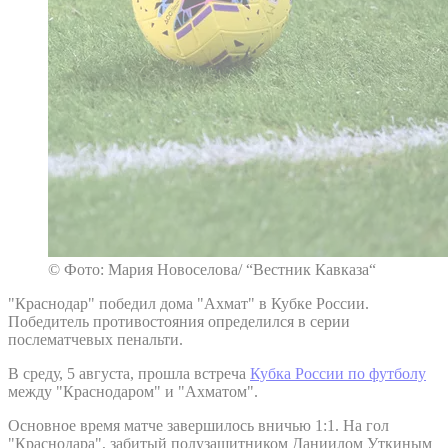
© Фото: Мария Новоселова/ “Вестник Кавказа“
"Краснодар" победил дома "Ахмат" в Кубке России.
Победитель противостояния определился в серии
послематчевых пенальти.
В среду, 5 августа, прошла встреча
Кубка России по футболу
между "Краснодаром" и "Ахматом".
Основное время матче завершилось вничью 1:1. На гол
"Краснодара", забитый полузащитником Даниилом Уткиным