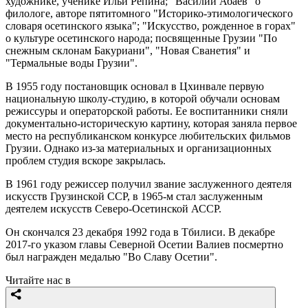
художнике, ученике Ильи Репина; "Василий Абаев" о
филологе, авторе пятитомного "Историко-этимологического
словаря осетинского языка"; "Искусство, рожденное в горах"
о культуре осетинского народа; посвященные Грузии "По
снежным склонам Бакуриани", "Новая Сванетия" и
"Термальные воды Грузии".
В 1955 году постановщик основал в Цхинвале первую
национальную школу-студию, в которой обучали основам
режиссуры и операторской работы. Ее воспитанники сняли
документально-историческую картину, которая заняла первое
место на республиканском конкурсе любительских фильмов
Грузии. Однако из-за материальных и организационных
проблем студия вскоре закрылась.
В 1961 году режиссер получил звание заслуженного деятеля
искусств Грузинской ССР, в 1965-м стал заслуженным
деятелем искусств Северо-Осетинской АССР.
Он скончался 23 декабря 1992 года в Тбилиси. В декабре
2017-го указом главы Северной Осетии Валиев посмертно
был награжден медалью "Во Славу Осетии".
Читайте нас в