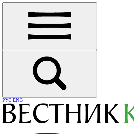
РУС
ENG