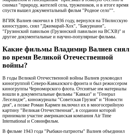
снимал "природу, жителей села, тружеников, и в итоге время
спустя вышел документальный фильм "Родное село"".
ВГИК Валиев окончил в 1936 году, вернулся на Тбилисскую
киностудию, снял "Джимарай-Хох", "Бакуриани",
"Грузинский павильон (Грузинский павильон на ВСХВ)" и
другие документальные и научно-популярные фильмы.
Какие фильмы Владимир Валиев снял
во время Великой Отечественной
войны?
В годы Великой Отечественной войны Валиев руководил
киногруппой Северо-Кавказского фронта и был режиссером
киногруппы Черноморского флота. Отснятые им материалы
вошли в документальные фильмы "Кавказ" и "Генерал
Леселидзе", киножурналы "Советская Грузия" и "Новости
дня", а позже Роман Кармен включил их в многосерийную
картину "Великая Отечественная", в создании которой
принимали участие американская компания Air Time
International и Совинфильм.
В фильме 1943 года "Рыбаки-патриоты" Валиев объединил