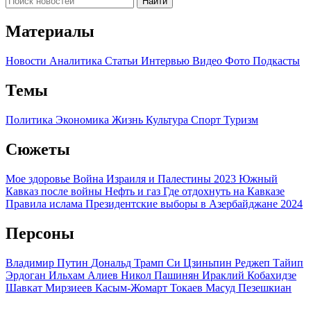
Найти
Материалы
Новости
Аналитика
Статьи
Интервью
Видео
Фото
Подкасты
Темы
Политика
Экономика
Жизнь
Культура
Спорт
Туризм
Сюжеты
Мое здоровье
Война Израиля и Палестины 2023
Южный
Кавказ после войны
Нефть и газ
Где отдохнуть на Кавказе
Правила ислама
Президентские выборы в Азербайджане 2024
Персоны
Владимир Путин
Дональд Трамп
Си Цзиньпин
Реджеп Тайип
Эрдоган
Ильхам Алиев
Никол Пашинян
Ираклий Кобахидзе
Шавкат Мирзиеев
Касым-Жомарт Токаев
Масуд Пезешкиан