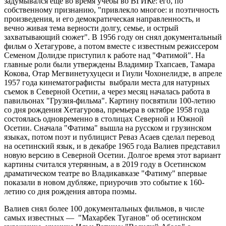
задумывался еще во время учебы во ВГИКе: его, по
собственному признанию, "привлекло многое: и поэтичность
произведения, и его демократическая направленность, и
вечно живая тема верности долгу, семье, и острый
захватывающий сюжет". В 1956 году он снял документальный
фильм о Хетагурове, а потом вместе с известным режиссером
Семеном Долидзе приступил к работе над "Фатимой". На
главные роли были утверждены Владимир Тхапсаев, Тамара
Кокова, Отар Мегвинетухуцеси и Гиули Чохонелидзе, в апреле
1957 года кинематографисты выбрали места для натурных
съемок в Северной Осетии, а через месяц началась работа в
павильонах "Грузия-фильма". Картину посвятили 100-летию
со дня рождения Хетагурова, премьера в октябре 1958 года
состоялась одновременно в столицах Северной и Южной
Осетии. Сначала "Фатима" вышла на русском и грузинском
языках, потом поэт и публицист Реваз Асаев сделал перевод
на осетинский язык, и в декабре 1965 года Валиев представил
новую версию в Северной Осетии. Долгое время этот вариант
картины считался утерянным, а в 2019 году в Осетинском
драматическом театре во Владикавказе "Фатиму" впервые
показали в новом дубляже, приурочив это событие к 160-
летию со дня рождения автора поэмы.
Валиев снял более 100 документальных фильмов, в числе
самых известных — "Махарбек Туганов" об осетинском