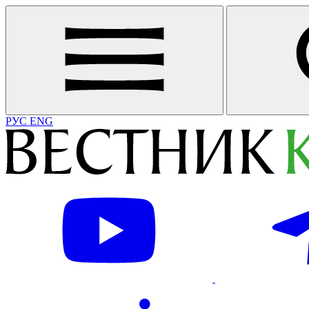
РУС
ENG