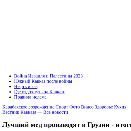
Война Израиля и Палестины 2023
Южный Кавказ после войны
Нефть и газ
Где отдохнуть на Кавказе
Правила ислама
Карабахское возрождение
Спорт
Фото
Видео
Здоровье
Кухня
Вестник Кавказа
—
Все новости
Лучший мед производят в Грузии - итог