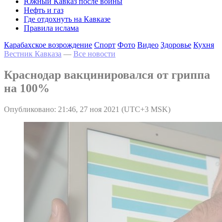
Южный Кавказ после войны
Нефть и газ
Где отдохнуть на Кавказе
Правила ислама
Карабахское возрождение
Спорт
Фото
Видео
Здоровье
Кухня
Вестник Кавказа
—
Все новости
Краснодар вакцинировался от гриппа
на 100%
Опубликовано: 21:46, 27 ноя 2021 (UTC+3 MSK)