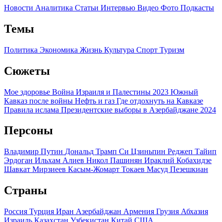
Новости
Аналитика
Статьи
Интервью
Видео
Фото
Подкасты
Темы
Политика
Экономика
Жизнь
Культура
Спорт
Туризм
Сюжеты
Мое здоровье
Война Израиля и Палестины 2023
Южный
Кавказ после войны
Нефть и газ
Где отдохнуть на Кавказе
Правила ислама
Президентские выборы в Азербайджане 2024
Персоны
Владимир Путин
Дональд Трамп
Си Цзиньпин
Реджеп Тайип
Эрдоган
Ильхам Алиев
Никол Пашинян
Ираклий Кобахидзе
Шавкат Мирзиеев
Касым-Жомарт Токаев
Масуд Пезешкиан
Страны
Россия
Турция
Иран
Азербайджан
Армения
Грузия
Абхазия
Израиль
Казахстан
Узбекистан
Китай
США