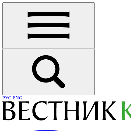
РУС
ENG