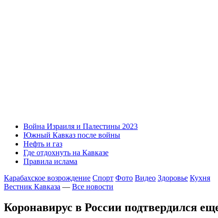
Война Израиля и Палестины 2023
Южный Кавказ после войны
Нефть и газ
Где отдохнуть на Кавказе
Правила ислама
Карабахское возрождение
Спорт
Фото
Видео
Здоровье
Кухня
Вестник Кавказа
—
Все новости
Коронавирус в России подтвердился еще