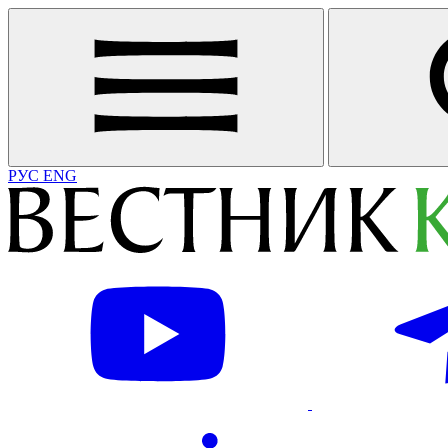
РУС
ENG