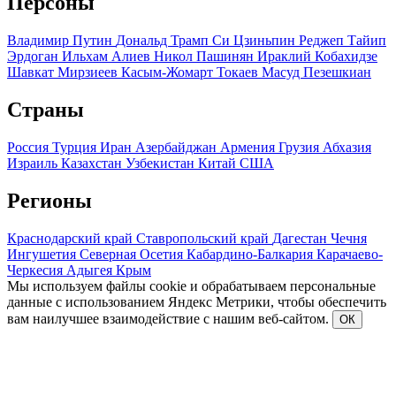
Персоны
Владимир Путин
Дональд Трамп
Си Цзиньпин
Реджеп Тайип
Эрдоган
Ильхам Алиев
Никол Пашинян
Ираклий Кобахидзе
Шавкат Мирзиеев
Касым-Жомарт Токаев
Масуд Пезешкиан
Страны
Россия
Турция
Иран
Азербайджан
Армения
Грузия
Абхазия
Израиль
Казахстан
Узбекистан
Китай
США
Регионы
Краснодарский край
Ставропольский край
Дагестан
Чечня
Ингушетия
Северная Осетия
Кабардино-Балкария
Карачаево-
Черкесия
Адыгея
Крым
Мы используем файлы cookie и обрабатываем персональные
данные с использованием Яндекс Метрики, чтобы обеспечить
вам наилучшее взаимодействие с нашим веб-сайтом.
ОК