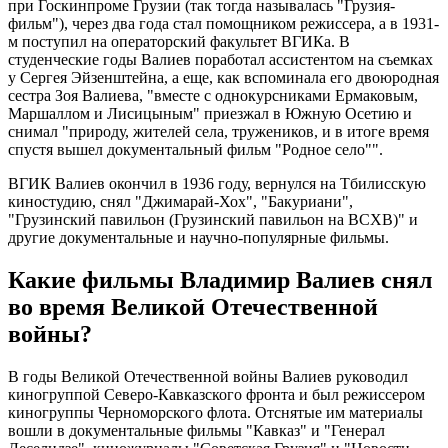
при Госкинпроме Грузии (так тогда называлась "Грузия-
фильм"), через два года стал помощником режиссера, а в 1931-
м поступил на операторский факультет ВГИКа. В
студенческие годы Валиев поработал ассистентом на съемках
у Сергея Эйзенштейна, а еще, как вспоминала его двоюродная
сестра Зоя Валиева, "вместе с однокурсниками Ермаковым,
Маршаллом и Лисицыным" приезжал в Южную Осетию и
снимал "природу, жителей села, тружеников, и в итоге время
спустя вышел документальный фильм "Родное село"".
ВГИК Валиев окончил в 1936 году, вернулся на Тбилисскую
киностудию, снял "Джимарай-Хох", "Бакуриани",
"Грузинский павильон (Грузинский павильон на ВСХВ)" и
другие документальные и научно-популярные фильмы.
Какие фильмы Владимир Валиев снял
во время Великой Отечественной
войны?
В годы Великой Отечественной войны Валиев руководил
киногруппой Северо-Кавказского фронта и был режиссером
киногруппы Черноморского флота. Отснятые им материалы
вошли в документальные фильмы "Кавказ" и "Генерал