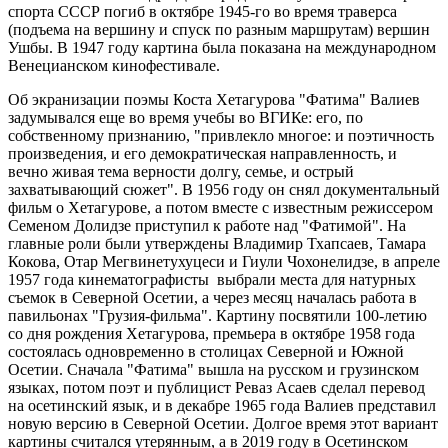
спорта СССР погиб в октябре 1945-го во время траверса
(подъема на вершину и спуск по разным маршрутам) вершин
Ушбы. В 1947 году картина была показана на международном
Венецианском кинофестивале.
Об экранизации поэмы Коста Хетагурова "Фатима" Валиев
задумывался еще во время учебы во ВГИКе: его, по
собственному признанию, "привлекло многое: и поэтичность
произведения, и его демократическая направленность, и
вечно живая тема верности долгу, семье, и острый
захватывающий сюжет". В 1956 году он снял документальный
фильм о Хетагурове, а потом вместе с известным режиссером
Семеном Долидзе приступил к работе над "Фатимой". На
главные роли были утверждены Владимир Тхапсаев, Тамара
Кокова, Отар Мегвинетухуцеси и Гиули Чохонелидзе, в апреле
1957 года кинематографисты выбрали места для натурных
съемок в Северной Осетии, а через месяц началась работа в
павильонах "Грузия-фильма". Картину посвятили 100-летию
со дня рождения Хетагурова, премьера в октябре 1958 года
состоялась одновременно в столицах Северной и Южной
Осетии. Сначала "Фатима" вышла на русском и грузинском
языках, потом поэт и публицист Реваз Асаев сделал перевод
на осетинский язык, и в декабре 1965 года Валиев представил
новую версию в Северной Осетии. Долгое время этот вариант
картины считался утерянным, а в 2019 году в Осетинском