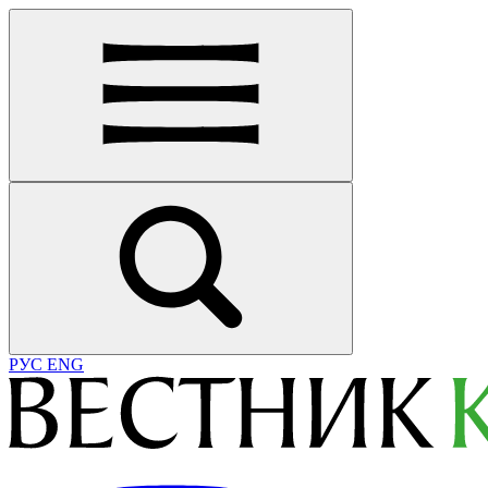
РУС
ENG