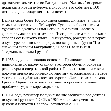
драматическом театре во Владикавказе "Фатиму" впервые
показали в новом дубляже, приурочив это событие к 160-
летию со дня рождения автора поэмы.
Валиев снял более 100 документальных фильмов, в числе
самых известных — "Махарбек Туганов" об осетинском
художнике, ученике Ильи Репина; "Василий Абаев" о
филологе, авторе пятитомного "Историко-этимологического
словаря осетинского языка"; "Искусство, рожденное в горах"
о культуре осетинского народа; посвященные Грузии "По
снежным склонам Бакуриани", "Новая Сванетия" и
"Термальные воды Грузии".
В 1955 году постановщик основал в Цхинвале первую
национальную школу-студию, в которой обучали основам
режиссуры и операторской работы. Ее воспитанники сняли
документально-историческую картину, которая заняла первое
место на республиканском конкурсе любительских фильмов
Грузии. Однако из-за материальных и организационных
проблем студия вскоре закрылась.
В 1961 году режиссер получил звание заслуженного деятеля
искусств Грузинской ССР, в 1965-м стал заслуженным
деятелем искусств Северо-Осетинской АССР.