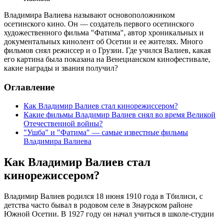
Владимира Валиева называют основоположником
осетинского кино. Он — создатель первого осетинского
художественного фильма "Фатима", автор хроникальных и
документальных кинолент об Осетии и ее жителях. Много
фильмов снял режиссер и о Грузии. Где учился Валиев, какая
его картина была показана на Венецианском кинофестивале,
какие награды и звания получил?
Оглавление
Как Владимир Валиев стал кинорежиссером?
Какие фильмы Владимир Валиев снял во время Великой
Отечественной войны?
"Ушба" и "Фатима" — самые известные фильмы
Владимира Валиева
Как Владимир Валиев стал
кинорежиссером?
Владимир Валиев родился 18 июня 1910 года в Тбилиси, с
детства часто бывал в родовом селе в Знаурском районе
Южной Осетии. В 1927 году он начал учиться в школе-студии