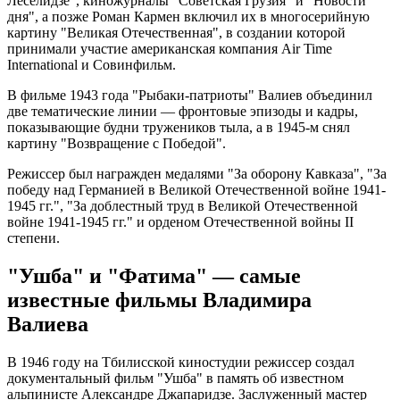
Леселидзе", киножурналы "Советская Грузия" и "Новости
дня", а позже Роман Кармен включил их в многосерийную
картину "Великая Отечественная", в создании которой
принимали участие американская компания Air Time
International и Совинфильм.
В фильме 1943 года "Рыбаки-патриоты" Валиев объединил
две тематические линии — фронтовые эпизоды и кадры,
показывающие будни тружеников тыла, а в 1945-м снял
картину "Возвращение с Победой".
Режиссер был награжден медалями "За оборону Кавказа", "За
победу над Германией в Великой Отечественной войне 1941-
1945 гг.", "За доблестный труд в Великой Отечественной
войне 1941-1945 гг." и орденом Отечественной войны II
степени.
"Ушба" и "Фатима" — самые
известные фильмы Владимира
Валиева
В 1946 году на Тбилисской киностудии режиссер создал
документальный фильм "Ушба" в память об известном
альпинисте Александре Джапаридзе. Заслуженный мастер