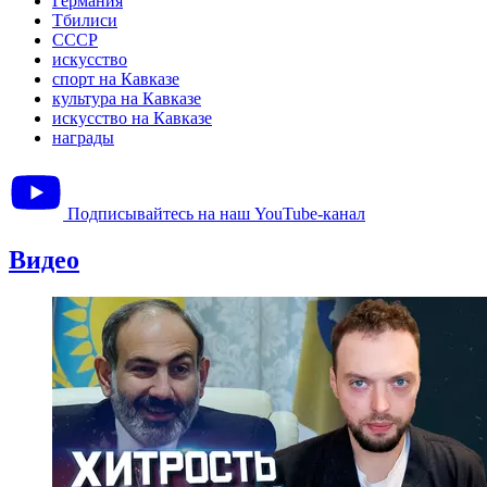
Германия
Тбилиси
СССР
искусство
спорт на Кавказе
культура на Кавказе
искусство на Кавказе
награды
Подписывайтесь на наш YouTube-канал
Видео