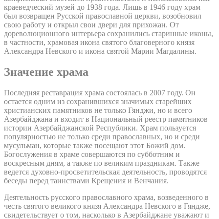
краеведческий музей до 1938 года. Лишь в 1946 году храм
был возвращен Русской православной церкви, возобновил
свою работу и открыл свои двери для прихожан. От
дореволюционного интерьера сохранились старинные иконы,
в частности, храмовая икона святого благоверного князя
Александра Невского и икона святой Марии Магдалины.
Значение храма
Последняя реставрация храма состоялась в 2007 году. Он
остается одним из сохранившихся значимых старейших
христианских памятников не только Гянджи, но и всего
Азербайджана и входит в Национальный реестр памятников
истории Азербайджанской Республики. Храм пользуется
популярностью не только среди православных, но и среди
мусульман, которые также посещают этот Божий дом.
Богослужения в храме совершаются по субботним и
воскресным дням, а также по великим праздникам. Также
ведется духовно-просветительская деятельность, проводятся
беседы перед таинствами Крещения и Венчания.
Деятельность русского православного храма, возведенного в
честь святого великого князя Александра Невского в Гяндже,
свидетельствует о том, насколько в Азербайджане уважают и