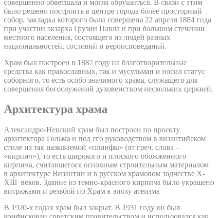
совершенно обветшала и могла обрушиться. В связи с этим
было решено построить в центре города более просторный
собор, закладка которого была совершена 22 апреля 1884 года
при участии экзарха Грузии Павла и при большом стечении
местного населения, состоящего из людей разных
национальностей, сословий и вероисповеданий.
Храм был построен в 1887 году на благотворительные
средства как православных, так и мусульман и носил статус
соборного, то есть особо значимого храма, служащего для
совершения богослужений духовенством нескольких церквей.
Архитектура храма
Александро-Невский храм был построен по проекту
архитектора Гольма и под его руководством в византийском
стиле из так называемой «плинфы» (от греч. слова –
«кирпич»), то есть широкого и плоского обожженного
кирпича, считавшегося основным строительным материалом
в архитектуре Византии и в русском храмовом зодчестве X-
XIII веков. Здание из темно-красного кирпича было украшено
витражами и резьбой по Храм в эпоху атеизма
В 1920-х годах храм был закрыт. В 1931 году он был
конфискован советским правительством и использовался как