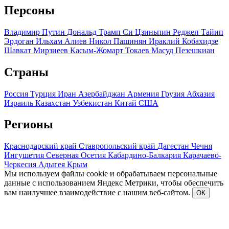
Персоны
Владимир Путин
Дональд Трамп
Си Цзиньпин
Реджеп Тайип
Эрдоган
Ильхам Алиев
Никол Пашинян
Ираклий Кобахидзе
Шавкат Мирзиеев
Касым-Жомарт Токаев
Масуд Пезешкиан
Страны
Россия
Турция
Иран
Азербайджан
Армения
Грузия
Абхазия
Израиль
Казахстан
Узбекистан
Китай
США
Регионы
Краснодарский край
Ставропольский край
Дагестан
Чечня
Ингушетия
Северная Осетия
Кабардино-Балкария
Карачаево-
Черкесия
Адыгея
Крым
Мы используем файлы cookie и обрабатываем персональные
данные с использованием Яндекс Метрики, чтобы обеспечить
вам наилучшее взаимодействие с нашим веб-сайтом.
ОК