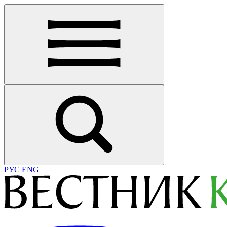
РУС
ENG