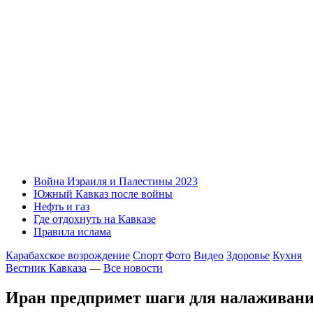
Война Израиля и Палестины 2023
Южный Кавказ после войны
Нефть и газ
Где отдохнуть на Кавказе
Правила ислама
Карабахское возрождение
Спорт
Фото
Видео
Здоровье
Кухня
Вестник Кавказа
—
Все новости
Иран предпримет шаги для налаживани