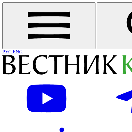
РУС
ENG