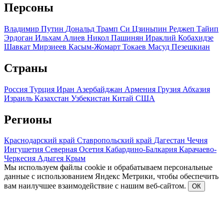
Персоны
Владимир Путин
Дональд Трамп
Си Цзиньпин
Реджеп Тайип
Эрдоган
Ильхам Алиев
Никол Пашинян
Ираклий Кобахидзе
Шавкат Мирзиеев
Касым-Жомарт Токаев
Масуд Пезешкиан
Страны
Россия
Турция
Иран
Азербайджан
Армения
Грузия
Абхазия
Израиль
Казахстан
Узбекистан
Китай
США
Регионы
Краснодарский край
Ставропольский край
Дагестан
Чечня
Ингушетия
Северная Осетия
Кабардино-Балкария
Карачаево-
Черкесия
Адыгея
Крым
Мы используем файлы cookie и обрабатываем персональные
данные с использованием Яндекс Метрики, чтобы обеспечить
вам наилучшее взаимодействие с нашим веб-сайтом.
ОК