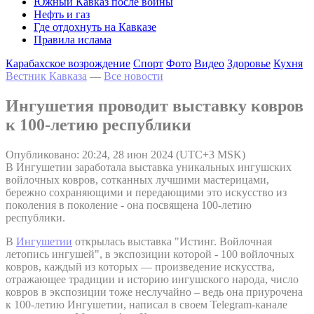
Южный Кавказ после войны
Нефть и газ
Где отдохнуть на Кавказе
Правила ислама
Карабахское возрождение
Спорт
Фото
Видео
Здоровье
Кухня
Вестник Кавказа
—
Все новости
Ингушетия проводит выставку ковров
к 100-летию республики
Опубликовано: 20:24, 28 июн 2024 (UTC+3 MSK)
В Ингушетии заработала выставка уникальных ингушских
войлочных ковров, сотканных лучшими мастерицами,
бережно сохраняющими и передающими это искусство из
поколения в поколение - она посвящена 100-летию
республики.
В
Ингушетии
открылась выставка "Истинг. Войлочная
летопись ингушей", в экспозиции которой - 100 войлочных
ковров, каждый из которых — произведение искусства,
отражающее традиции и историю ингушского народа, число
ковров в экспозиции тоже неслучайно – ведь она приурочена
к 100-летию Ингушетии, написал в своем Telegram-канале