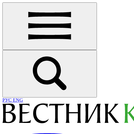
РУС
ENG