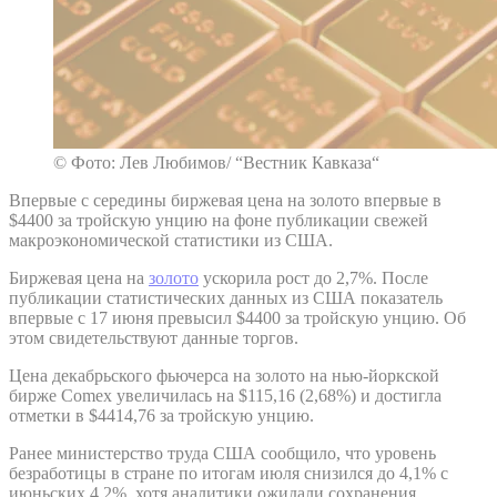
© Фото: Лев Любимов/ “Вестник Кавказа“
Впервые с середины биржевая цена на золото впервые в
$4400 за тройскую унцию на фоне публикации свежей
макроэкономической статистики из США.
Биржевая цена на
золото
ускорила рост до 2,7%. После
публикации статистических данных из США показатель
впервые с 17 июня превысил $4400 за тройскую унцию. Об
этом свидетельствуют данные торгов.
Цена декабрьского фьючерса на золото на нью-йоркской
бирже Comex увеличилась на $115,16 (2,68%) и достигла
отметки в $4414,76 за тройскую унцию.
Ранее министерство труда США сообщило, что уровень
безработицы в стране по итогам июля снизился до 4,1% с
июньских 4,2%, хотя аналитики ожидали сохранения