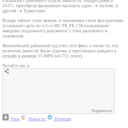
специалист районного отдела занятости, соцпрограмм и
ЗАГС, приобрели фальшивые паспорта: один - в Актобе, и
другой - в Туркестане.
Вскоре тайное стало явным, и чиновники стали фигурантами
уголовного дела по ч.3 ст.385 УК РК ("Использование
заведомо подложного документа"). Они раскаялись в
содеянном.
Жылыойский районный суд учел этот факт, а также то, что
мужчины ранее не были судимы, и приговорил каждого к
штрафу в размере 15 МРП (43 755 тенге).
Читайте нас в
Поделиться
Дзен
Новости
Telegram