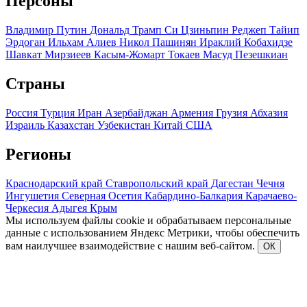
Персоны
Владимир Путин
Дональд Трамп
Си Цзиньпин
Реджеп Тайип
Эрдоган
Ильхам Алиев
Никол Пашинян
Ираклий Кобахидзе
Шавкат Мирзиеев
Касым-Жомарт Токаев
Масуд Пезешкиан
Страны
Россия
Турция
Иран
Азербайджан
Армения
Грузия
Абхазия
Израиль
Казахстан
Узбекистан
Китай
США
Регионы
Краснодарский край
Ставропольский край
Дагестан
Чечня
Ингушетия
Северная Осетия
Кабардино-Балкария
Карачаево-
Черкесия
Адыгея
Крым
Мы используем файлы cookie и обрабатываем персональные
данные с использованием Яндекс Метрики, чтобы обеспечить
вам наилучшее взаимодействие с нашим веб-сайтом.
ОК