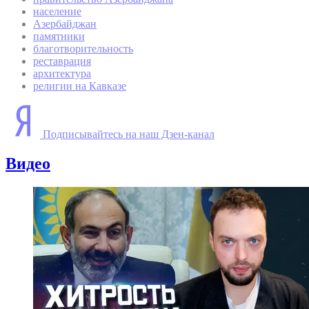
население
Азербайджан
памятники
благотворительность
реставрация
архитектура
религии на Кавказе
Подписывайтесь на наш Дзен-канал
Видео