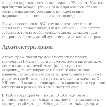
собор, закладка которого была совершена 22 апреля 1884 года
при участии экзарха Грузии Павла и при большом стечении
местного населения, состоящего из людей разных
национальностей, сословий и вероисповеданий.
Храм был построен в 1887 году на благотворительные
средства как православных, так и мусульман и носил статус
соборного, то есть особо значимого храма, служащего для
совершения богослужений духовенством нескольких церквей.
Архитектура храма
Александро-Невский храм был построен по проекту
архитектора Гольма и под его руководством в византийском
стиле из так называемой «плинфы» (от греч. слова –
«кирпич»), то есть широкого и плоского обожженного
кирпича, считавшегося основным строительным материалом
в архитектуре Византии и в русском храмовом зодчестве X-
XIII веков. Здание из темно-красного кирпича было украшено
витражами и резьбой по Храм в эпоху атеизма
В 1920-х годах храм был закрыт. В 1931 году он был
конфискован советским правительством и использовался как
краеведческий музей до 1938 года. Лишь в 1946 году храм