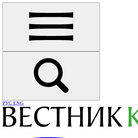
РУС
ENG