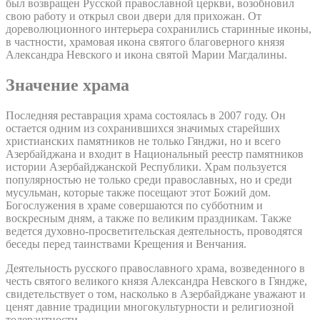
был возвращен Русской православной церкви, возобновил
свою работу и открыл свои двери для прихожан. От
дореволюционного интерьера сохранились старинные иконы,
в частности, храмовая икона святого благоверного князя
Александра Невского и икона святой Марии Магдалины.
Значение храма
Последняя реставрация храма состоялась в 2007 году. Он
остается одним из сохранившихся значимых старейших
христианских памятников не только Гянджи, но и всего
Азербайджана и входит в Национальный реестр памятников
истории Азербайджанской Республики. Храм пользуется
популярностью не только среди православных, но и среди
мусульман, которые также посещают этот Божий дом.
Богослужения в храме совершаются по субботним и
воскресным дням, а также по великим праздникам. Также
ведется духовно-просветительская деятельность, проводятся
беседы перед таинствами Крещения и Венчания.
Деятельность русского православного храма, возведенного в
честь святого великого князя Александра Невского в Гяндже,
свидетельствует о том, насколько в Азербайджане уважают и
ценят давние традиции многокультурности и религиозной
толерантности.