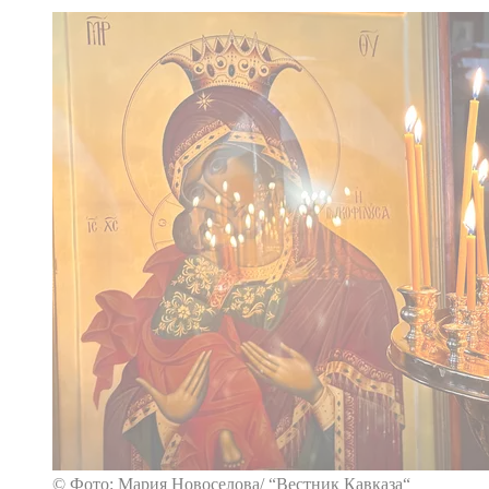
© Фото: Мария Новоселова/ “Вестник Кавказа“