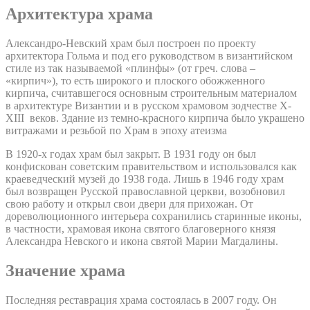
Архитектура храма
Александро-Невский храм был построен по проекту
архитектора Гольма и под его руководством в византийском
стиле из так называемой «плинфы» (от греч. слова –
«кирпич»), то есть широкого и плоского обожженного
кирпича, считавшегося основным строительным материалом
в архитектуре Византии и в русском храмовом зодчестве X-
XIII веков. Здание из темно-красного кирпича было украшено
витражами и резьбой по Храм в эпоху атеизма
В 1920-х годах храм был закрыт. В 1931 году он был
конфискован советским правительством и использовался как
краеведческий музей до 1938 года. Лишь в 1946 году храм
был возвращен Русской православной церкви, возобновил
свою работу и открыл свои двери для прихожан. От
дореволюционного интерьера сохранились старинные иконы,
в частности, храмовая икона святого благоверного князя
Александра Невского и икона святой Марии Магдалины.
Значение храма
Последняя реставрация храма состоялась в 2007 году. Он