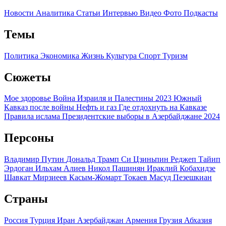
Новости
Аналитика
Статьи
Интервью
Видео
Фото
Подкасты
Темы
Политика
Экономика
Жизнь
Культура
Спорт
Туризм
Сюжеты
Мое здоровье
Война Израиля и Палестины 2023
Южный
Кавказ после войны
Нефть и газ
Где отдохнуть на Кавказе
Правила ислама
Президентские выборы в Азербайджане 2024
Персоны
Владимир Путин
Дональд Трамп
Си Цзиньпин
Реджеп Тайип
Эрдоган
Ильхам Алиев
Никол Пашинян
Ираклий Кобахидзе
Шавкат Мирзиеев
Касым-Жомарт Токаев
Масуд Пезешкиан
Страны
Россия
Турция
Иран
Азербайджан
Армения
Грузия
Абхазия