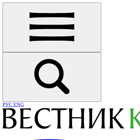
РУС
ENG