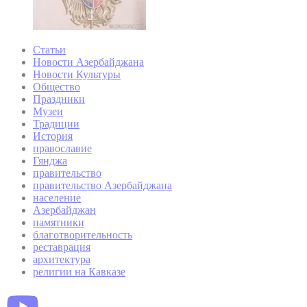
Статьи
Новости Азербайджана
Новости Культуры
Общество
Праздники
Музеи
Традиции
История
православие
Гянджа
правительство
правительство Азербайджана
население
Азербайджан
памятники
благотворительность
реставрация
архитектура
религии на Кавказе