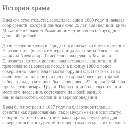
История храма
Идея его строительства зародилась еще в 1868 году, и начался
сбор средств, который длился около 20 лет. Сам великий князь
Михаил Николаевич Романов пожертвовал на богоугодное
дело 2500 рублей.
До возведения храма в городе, носившем в то время название
Елизаветполь (в честь императрицы Елизаветы Алексеевны
— жены Александра I), действовала церковь Захария и
Елизаветы, которая долгие годы оставалась единственной
православной церковью города, а к концу 1880-х годов
совершенно обветшала и могла обрушиться. В связи с этим
было решено построить в центре города более просторный
собор, закладка которого была совершена 22 апреля 1884 года
при участии экзарха Грузии Павла и при большом стечении
местного населения, состоящего из людей разных
национальностей, сословий и вероисповеданий.
Храм был построен в 1887 году на благотворительные
средства как православных, так и мусульман и носил статус
соборного, то есть особо значимого храма, служащего для
совершения богослужений духовенством нескольких церквей.