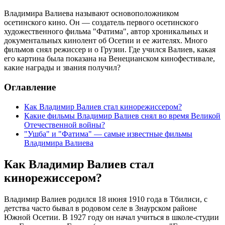
Владимира Валиева называют основоположником
осетинского кино. Он — создатель первого осетинского
художественного фильма "Фатима", автор хроникальных и
документальных кинолент об Осетии и ее жителях. Много
фильмов снял режиссер и о Грузии. Где учился Валиев, какая
его картина была показана на Венецианском кинофестивале,
какие награды и звания получил?
Оглавление
Как Владимир Валиев стал кинорежиссером?
Какие фильмы Владимир Валиев снял во время Великой
Отечественной войны?
"Ушба" и "Фатима" — самые известные фильмы
Владимира Валиева
Как Владимир Валиев стал
кинорежиссером?
Владимир Валиев родился 18 июня 1910 года в Тбилиси, с
детства часто бывал в родовом селе в Знаурском районе
Южной Осетии. В 1927 году он начал учиться в школе-студии