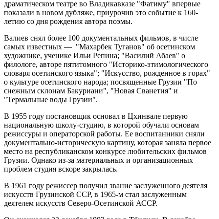
драматическом театре во Владикавказе "Фатиму" впервые
показали в новом дубляже, приурочив это событие к 160-
летию со дня рождения автора поэмы.
Валиев снял более 100 документальных фильмов, в числе
самых известных — "Махарбек Туганов" об осетинском
художнике, ученике Ильи Репина; "Василий Абаев" о
филологе, авторе пятитомного "Историко-этимологического
словаря осетинского языка"; "Искусство, рожденное в горах"
о культуре осетинского народа; посвященные Грузии "По
снежным склонам Бакуриани", "Новая Сванетия" и
"Термальные воды Грузии".
В 1955 году постановщик основал в Цхинвале первую
национальную школу-студию, в которой обучали основам
режиссуры и операторской работы. Ее воспитанники сняли
документально-историческую картину, которая заняла первое
место на республиканском конкурсе любительских фильмов
Грузии. Однако из-за материальных и организационных
проблем студия вскоре закрылась.
В 1961 году режиссер получил звание заслуженного деятеля
искусств Грузинской ССР, в 1965-м стал заслуженным
деятелем искусств Северо-Осетинской АССР.