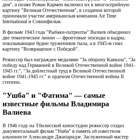
дня", а позже Роман Кармен включил их в многосерийную
картину "Великая Отечественная", в создании которой
принимали участие американская компания Air Time
International и Совинфильм.
В фильме 1943 года "Рыбаки-патриоты" Валиев объединил
две тематические линии — фронтовые эпизоды и кадры,
показывающие будни тружеников тыла, а в 1945-м снял
картину "Возвращение с Победой".
Режиссер был награжден медалями "За оборону Кавказа", "За
победу над Германией в Великой Отечественной войне 1941-
1945 гг.", "За доблестный труд в Великой Отечественной
войне 1941-1945 гг." и орденом Отечественной войны II
степени.
"Ушба" и "Фатима" — самые
известные фильмы Владимира
Валиева
В 1946 году на Тбилисской киностудии режиссер создал
документальный фильм "Ушба" в память об известном
альпинисте Александре Джапаридзе. Заслуженный мастер