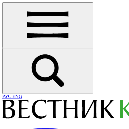
РУС
ENG