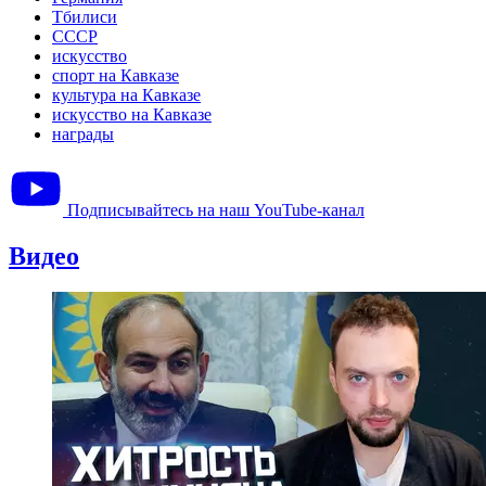
Тбилиси
СССР
искусство
спорт на Кавказе
культура на Кавказе
искусство на Кавказе
награды
Подписывайтесь на наш YouTube-канал
Видео