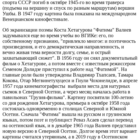
спорта СССР погиб в октябре 1945-го во время траверса
(подъема на вершину и спуск по разным маршрутам) вершин
Ушбы. В 1947 году картина была показана на международном
Венецианском кинофестивале.
Об экранизации поэмы Коста Хетагурова "Фатима" Валиев
задумывался еще во время учебы во ВГИКе: его, по
собственному признанию, "привлекло многое: и поэтичность
произведения, и его демократическая направленность, и
вечно живая тема верности долгу, семье, и острый
захватывающий сюжет". В 1956 году он снял документальный
фильм о Хетагурове, а потом вместе с известным режиссером
Семеном Долидзе приступил к работе над "Фатимой". На
главные роли были утверждены Владимир Тхапсаев, Тамара
Кокова, Отар Мегвинетухуцеси и Гиули Чохонелидзе, в апреле
1957 года кинематографисты выбрали места для натурных
съемок в Северной Осетии, а через месяц началась работа в
павильонах "Грузия-фильма". Картину посвятили 100-летию
со дня рождения Хетагурова, премьера в октябре 1958 года
состоялась одновременно в столицах Северной и Южной
Осетии. Сначала "Фатима" вышла на русском и грузинском
языках, потом поэт и публицист Реваз Асаев сделал перевод
на осетинский язык, и в декабре 1965 года Валиев представил
новую версию в Северной Осетии. Долгое время этот вариант
картины считался утерянным, а в 2019 году в Осетинском