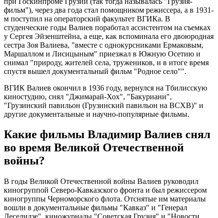
при Госкинпроме Грузии (так тогда называлась "Грузия-
фильм"), через два года стал помощником режиссера, а в 1931-
м поступил на операторский факультет ВГИКа. В
студенческие годы Валиев поработал ассистентом на съемках
у Сергея Эйзенштейна, а еще, как вспоминала его двоюродная
сестра Зоя Валиева, "вместе с однокурсниками Ермаковым,
Маршаллом и Лисицыным" приезжал в Южную Осетию и
снимал "природу, жителей села, тружеников, и в итоге время
спустя вышел документальный фильм "Родное село"".
ВГИК Валиев окончил в 1936 году, вернулся на Тбилисскую
киностудию, снял "Джимарай-Хох", "Бакуриани",
"Грузинский павильон (Грузинский павильон на ВСХВ)" и
другие документальные и научно-популярные фильмы.
Какие фильмы Владимир Валиев снял
во время Великой Отечественной
войны?
В годы Великой Отечественной войны Валиев руководил
киногруппой Северо-Кавказского фронта и был режиссером
киногруппы Черноморского флота. Отснятые им материалы
вошли в документальные фильмы "Кавказ" и "Генерал
Леселидзе", киножурналы "Советская Грузия" и "Новости