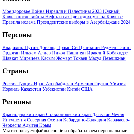
Мое здоровье
Война Израиля и Палестины 2023
Южный
Кавказ после войны
Нефть и газ
Где отдохнуть на Кавказе
Правила ислама
Президентские выборы в Азербайджане 2024
Персоны
Владимир Путин
Дональд Трамп
Си Цзиньпин
Реджеп Тайип
Эрдоган
Ильхам Алиев
Никол Пашинян
Ираклий Кобахидзе
Шавкат Мирзиеев
Касым-Жомарт Токаев
Масуд Пезешкиан
Страны
Россия
Турция
Иран
Азербайджан
Армения
Грузия
Абхазия
Израиль
Казахстан
Узбекистан
Китай
США
Регионы
Краснодарский край
Ставропольский край
Дагестан
Чечня
Ингушетия
Северная Осетия
Кабардино-Балкария
Карачаево-
Черкесия
Адыгея
Крым
Мы используем файлы cookie и обрабатываем персональные