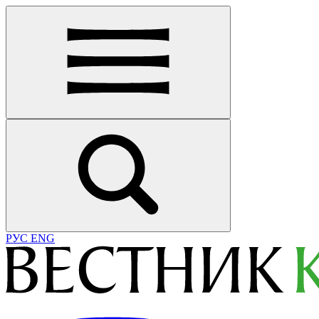
РУС
ENG