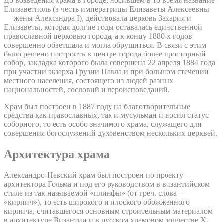
До возведения храма в городе, носившем в то время название
Елизаветполь (в честь императрицы Елизаветы Алексеевны
— жены Александра I), действовала церковь Захария и
Елизаветы, которая долгие годы оставалась единственной
православной церковью города, а к концу 1880-х годов
совершенно обветшала и могла обрушиться. В связи с этим
было решено построить в центре города более просторный
собор, закладка которого была совершена 22 апреля 1884 года
при участии экзарха Грузии Павла и при большом стечении
местного населения, состоящего из людей разных
национальностей, сословий и вероисповеданий.
Храм был построен в 1887 году на благотворительные
средства как православных, так и мусульман и носил статус
соборного, то есть особо значимого храма, служащего для
совершения богослужений духовенством нескольких церквей.
Архитектура храма
Александро-Невский храм был построен по проекту
архитектора Гольма и под его руководством в византийском
стиле из так называемой «плинфы» (от греч. слова –
«кирпич»), то есть широкого и плоского обожженного
кирпича, считавшегося основным строительным материалом
в архитектуре Византии и в русском храмовом зодчестве X-