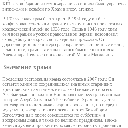
XIII веков. Здание из темно-красного кирпича было украшено
витражами и резьбой по Храм в эпоху атеизма
В 1920-х годах храм был закрыт. В 1931 году он был
конфискован советским правительством и использовался как
краеведческий музей до 1938 года. Лишь в 1946 году храм
был возвращен Русской православной церкви, возобновил
свою работу и открыл свои двери для прихожан. От
дореволюционного интерьера сохранились старинные иконы,
в частности, храмовая икона святого благоверного князя
Александра Невского и икона святой Марии Магдалины.
Значение храма
Последняя реставрация храма состоялась в 2007 году. Он
остается одним из сохранившихся значимых старейших
христианских памятников не только Гянджи, но и всего
Азербайджана и входит в Национальный реестр памятников
истории Азербайджанской Республики. Храм пользуется
популярностью не только среди православных, но и среди
мусульман, которые также посещают этот Божий дом.
Богослужения в храме совершаются по субботним и
воскресным дням, а также по великим праздникам. Также
ведется духовно-просветительская деятельность, проводятся