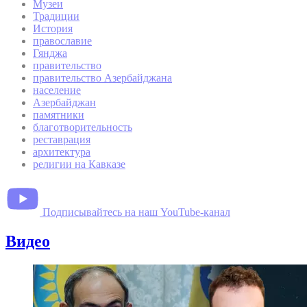
Музеи
Традиции
История
православие
Гянджа
правительство
правительство Азербайджана
население
Азербайджан
памятники
благотворительность
реставрация
архитектура
религии на Кавказе
Подписывайтесь на наш YouTube-канал
Видео