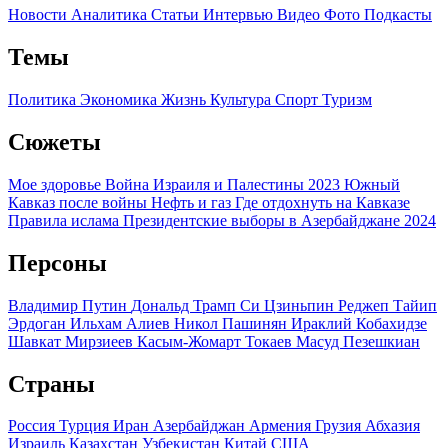
Новости
Аналитика
Статьи
Интервью
Видео
Фото
Подкасты
Темы
Политика
Экономика
Жизнь
Культура
Спорт
Туризм
Сюжеты
Мое здоровье
Война Израиля и Палестины 2023
Южный
Кавказ после войны
Нефть и газ
Где отдохнуть на Кавказе
Правила ислама
Президентские выборы в Азербайджане 2024
Персоны
Владимир Путин
Дональд Трамп
Си Цзиньпин
Реджеп Тайип
Эрдоган
Ильхам Алиев
Никол Пашинян
Ираклий Кобахидзе
Шавкат Мирзиеев
Касым-Жомарт Токаев
Масуд Пезешкиан
Страны
Россия
Турция
Иран
Азербайджан
Армения
Грузия
Абхазия
Израиль
Казахстан
Узбекистан
Китай
США