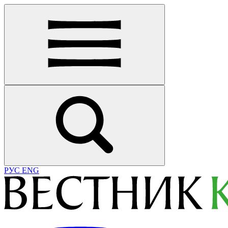
РУС
ENG