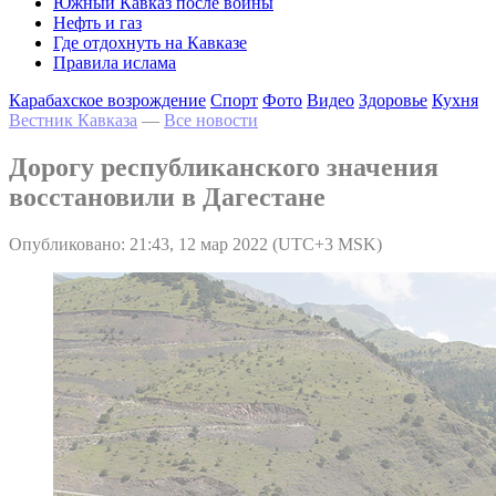
Южный Кавказ после войны
Нефть и газ
Где отдохнуть на Кавказе
Правила ислама
Карабахское возрождение
Спорт
Фото
Видео
Здоровье
Кухня
Вестник Кавказа
—
Все новости
Дорогу республиканского значения
восстановили в Дагестане
Опубликовано: 21:43, 12 мар 2022 (UTC+3 MSK)