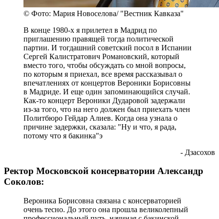
© Фото: Мария Новоселова/ "Вестник Кавказа"
В конце 1980-х я прилетел в Мадрид по
приглашению правящей тогда политической
партии. И тогдашний советский посол в Испании
Сергей Калистратович Романовский, который
вместо того, чтобы обсуждать со мной вопросы,
по которым я приехал, все время рассказывал о
впечатлениях от концертов Вероники Борисовны
в Мадриде. И еще один запоминающийся случай.
Как-то концерт Вероники Дударовой задержали
из-за того, что на него должен был приехать член
Политбюро Гейдар Алиев. Когда она узнала о
причине задержки, сказала: "Ну и что, я рада,
потому что я бакинка"э
- Дзасохов
Ректор Московской консерватории Александр
Соколов:
Вероника Борисовна связана с консерваторией
очень тесно. До этого она прошла великолепный
профессиональный путь, начиная с бакинской