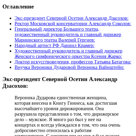
Оглавление
Экс-президент Северной Осетии Александр Дзасохов:
Ректор Московской консерватории Александр Соколов:
Генеральный директор Большого театра,
художественный руководитель и главный дирижер
Мариинского театра Валерий Гергиев:
Народный артист РФ Даниил Крамер:
Художественный руководитель и главный дирижер
Женского симфонического оркестра Ксения Жарко:
Доктор искусствоведения, профессор Татьяна Батагова:
Внучка Вероники Дударовой Вероника Вайнштейн:
Экс-президент Северной Осетии Александр
Дзасохов:
Вероника Дударова единственная женщина,
которая внесена в Книгу Гиннеса, как достигшая
высочайшего уровня дирижирования. Она
разрушила представления о том, что дирижерское
дело – мужское. Я много раз был у нее на
концертах и всегда убеждался в том, что она очень
добросовестно относилась к работам
композиторов. С некоторыми из них я был знаком,