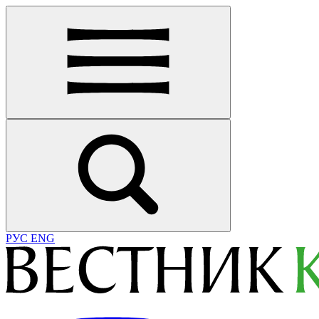
РУС
ENG