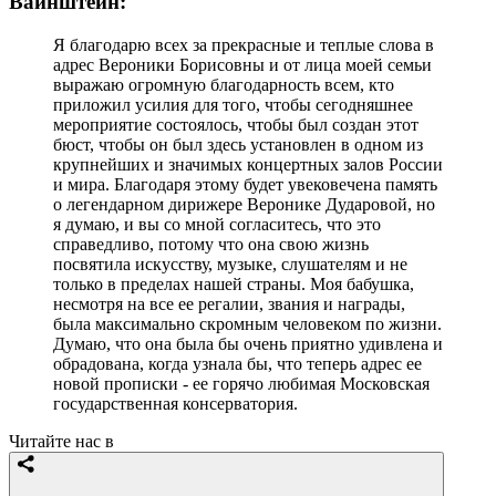
Вайнштейн:
Я благодарю всех за прекрасные и теплые слова в
адрес Вероники Борисовны и от лица моей семьи
выражаю огромную благодарность всем, кто
приложил усилия для того, чтобы сегодняшнее
мероприятие состоялось, чтобы был создан этот
бюст, чтобы он был здесь установлен в одном из
крупнейших и значимых концертных залов России
и мира. Благодаря этому будет увековечена память
о легендарном дирижере Веронике Дударовой, но
я думаю, и вы со мной согласитесь, что это
справедливо, потому что она свою жизнь
посвятила искусству, музыке, слушателям и не
только в пределах нашей страны. Моя бабушка,
несмотря на все ее регалии, звания и награды,
была максимально скромным человеком по жизни.
Думаю, что она была бы очень приятно удивлена и
обрадована, когда узнала бы, что теперь адрес ее
новой прописки - ее горячо любимая Московская
государственная консерватория.
Читайте нас в