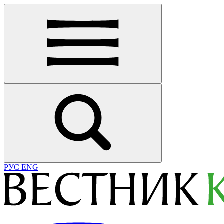
РУС
ENG