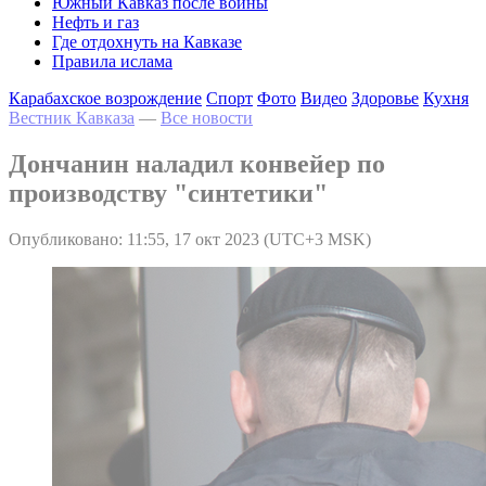
Южный Кавказ после войны
Нефть и газ
Где отдохнуть на Кавказе
Правила ислама
Карабахское возрождение
Спорт
Фото
Видео
Здоровье
Кухня
Вестник Кавказа
—
Все новости
Дончанин наладил конвейер по
производству "синтетики"
Опубликовано: 11:55, 17 окт 2023 (UTC+3 MSK)