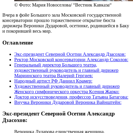
© Фото: Мария Новоселова/ “Вестник Кавказа“
Вчера в фойе Большого зала Московской государственной
консерватории прошло торжественное открытие бюста
дирижера Вероники Дударовой, осетинке, родившейся в Баку
и покорившей весь мир.
Оглавление
Экс-президент Северной Осетии Александр Дзасохов:
Ректор Московской консерватории Александр Соколов:
Генеральный директор Большого театра,
художественный руководитель и главный дирижер
Мариинского театра Валерий Гергиев:
Народный артист РФ Даниил Крамер:
Художественный руководитель и главный дирижер
Женского симфонического оркестра Ксения Жарко:
Доктор искусствоведения, профессор Татьяна Батагова:
Внучка Вероники Дударовой Вероника Вайнштейн:
Экс-президент Северной Осетии Александр
Дзасохов:
Вероника Дударова единственная женщина,