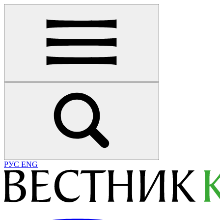
РУС
ENG