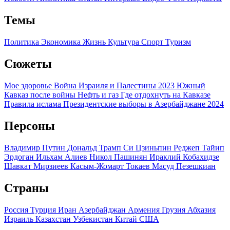
Темы
Политика
Экономика
Жизнь
Культура
Спорт
Туризм
Сюжеты
Мое здоровье
Война Израиля и Палестины 2023
Южный
Кавказ после войны
Нефть и газ
Где отдохнуть на Кавказе
Правила ислама
Президентские выборы в Азербайджане 2024
Персоны
Владимир Путин
Дональд Трамп
Си Цзиньпин
Реджеп Тайип
Эрдоган
Ильхам Алиев
Никол Пашинян
Ираклий Кобахидзе
Шавкат Мирзиеев
Касым-Жомарт Токаев
Масуд Пезешкиан
Страны
Россия
Турция
Иран
Азербайджан
Армения
Грузия
Абхазия
Израиль
Казахстан
Узбекистан
Китай
США