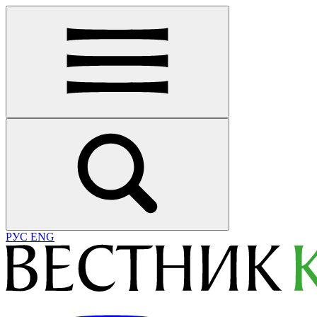
РУС
ENG