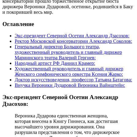
консерватории прошло торжественное открытие бюста
дирижера Вероники Дударовой, осетинке, родившейся в Баку
и покорившей весь мир.
Оглавление
Экс-президент Северной Осетии Александр Дзасохов:
Ректор Московской консерватории Александр Соколов:
Генеральный директор Большого театра,
художественный руководитель и главный дирижер
Мариинского театра Валерий Гергиев:
Народный артист РФ Даниил Крамер:
Художественный руководитель и главный дирижер
Женского симфонического оркестра Ксения Жарко:
Доктор искусствоведения, профессор Татьяна Батагова:
Внучка Вероники Дударовой Вероника Вайнштейн:
Экс-президент Северной Осетии Александр
Дзасохов:
Вероника Дударова единственная женщина,
которая внесена в Книгу Гиннеса, как достигшая
высочайшего уровня дирижирования. Она
разрушила представления о том, что дирижерское