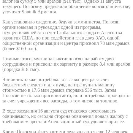
залог на сумму 5 млн драмов ($10 тыс). Однако 11 августа
текущего Погосяну предъявили обвинение во взяточничестве,
уточняет Sputnik Армения.
Как установило следствие, будучи замминистра, Погосян
организовывал и руководил одной из программ,
осуществлявшейся за счет Глобального фонда и Агентства
развития США, но при содействии глав двух ЗАО, одной
общественной организации и центра присвоил 78 млн драмов
(более $160 тыс).
Помимо этого, мужчина фиктивно взял на работу двух
сотрудников и присвоил их зарплату в размере 8,4 млн драмов
(порядка $18 тыс).
Чиновник также потребовал от главы центра за счет
бюджетных средств и для нужд центра купить машину
стоимостью в 17,6 млн драмов (порядка $36 тыс). Затем
Погосян не только присвоил авто, но и потребовал проводить
за счет учреждения все расходы, в том числе на топливо.
В ходе заседания 16 августа суд отказался арестовывать
обвиняемого, но сегодня сторона обвинения подала жалобу с
требованием ареста и Апелляционный суд удовлетворил ее.
Кроме Погосяна, фигурантами дела являются еще 12 человек,