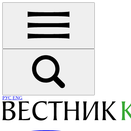
РУС
ENG