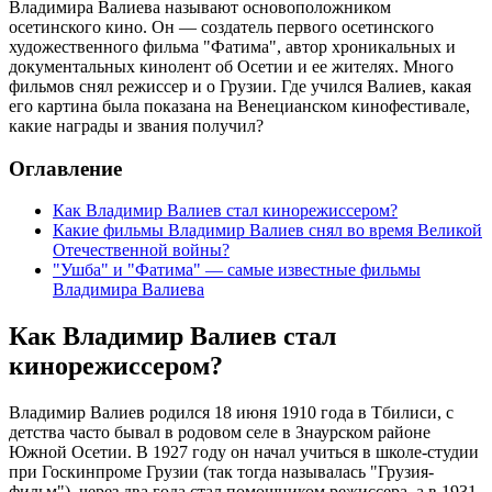
Владимира Валиева называют основоположником
осетинского кино. Он — создатель первого осетинского
художественного фильма "Фатима", автор хроникальных и
документальных кинолент об Осетии и ее жителях. Много
фильмов снял режиссер и о Грузии. Где учился Валиев, какая
его картина была показана на Венецианском кинофестивале,
какие награды и звания получил?
Оглавление
Как Владимир Валиев стал кинорежиссером?
Какие фильмы Владимир Валиев снял во время Великой
Отечественной войны?
"Ушба" и "Фатима" — самые известные фильмы
Владимира Валиева
Как Владимир Валиев стал
кинорежиссером?
Владимир Валиев родился 18 июня 1910 года в Тбилиси, с
детства часто бывал в родовом селе в Знаурском районе
Южной Осетии. В 1927 году он начал учиться в школе-студии
при Госкинпроме Грузии (так тогда называлась "Грузия-
фильм"), через два года стал помощником режиссера, а в 1931-