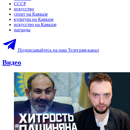
СССР
искусство
спорт на Кавказе
культура на Кавказе
искусство на Кавказе
награды
Подписывайтесь на наш Телеграм-канал
Видео