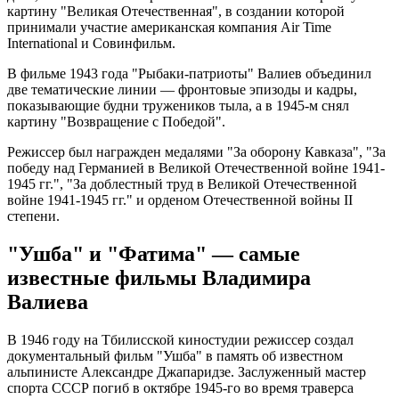
картину "Великая Отечественная", в создании которой
принимали участие американская компания Air Time
International и Совинфильм.
В фильме 1943 года "Рыбаки-патриоты" Валиев объединил
две тематические линии — фронтовые эпизоды и кадры,
показывающие будни тружеников тыла, а в 1945-м снял
картину "Возвращение с Победой".
Режиссер был награжден медалями "За оборону Кавказа", "За
победу над Германией в Великой Отечественной войне 1941-
1945 гг.", "За доблестный труд в Великой Отечественной
войне 1941-1945 гг." и орденом Отечественной войны II
степени.
"Ушба" и "Фатима" — самые
известные фильмы Владимира
Валиева
В 1946 году на Тбилисской киностудии режиссер создал
документальный фильм "Ушба" в память об известном
альпинисте Александре Джапаридзе. Заслуженный мастер
спорта СССР погиб в октябре 1945-го во время траверса