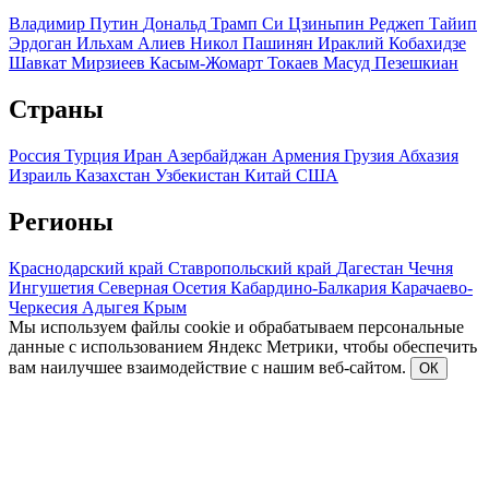
Владимир Путин
Дональд Трамп
Си Цзиньпин
Реджеп Тайип
Эрдоган
Ильхам Алиев
Никол Пашинян
Ираклий Кобахидзе
Шавкат Мирзиеев
Касым-Жомарт Токаев
Масуд Пезешкиан
Страны
Россия
Турция
Иран
Азербайджан
Армения
Грузия
Абхазия
Израиль
Казахстан
Узбекистан
Китай
США
Регионы
Краснодарский край
Ставропольский край
Дагестан
Чечня
Ингушетия
Северная Осетия
Кабардино-Балкария
Карачаево-
Черкесия
Адыгея
Крым
Мы используем файлы cookie и обрабатываем персональные
данные с использованием Яндекс Метрики, чтобы обеспечить
вам наилучшее взаимодействие с нашим веб-сайтом.
ОК