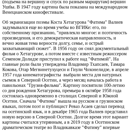
(подъема на вершину и спуск по разным маршрутам) вершин
Ушбы. В 1947 году картина была показана на международном
Венецианском кинофестивале.
Об экранизации поэмы Коста Хетагурова "Фатима" Валиев
задумывался еще во время учебы во ВГИКе: его, по
собственному признанию, "привлекло многое: и поэтичность
произведения, и его демократическая направленность, и
вечно живая тема верности долгу, семье, и острый
захватывающий сюжет". В 1956 году он снял документальный
фильм о Хетагурове, а потом вместе с известным режиссером
Семеном Долидзе приступил к работе над "Фатимой". На
главные роли были утверждены Владимир Тхапсаев, Тамара
Кокова, Отар Мегвинетухуцеси и Гиули Чохонелидзе, в апреле
1957 года кинематографисты выбрали места для натурных
съемок в Северной Осетии, а через месяц началась работа в
павильонах "Грузия-фильма". Картину посвятили 100-летию
со дня рождения Хетагурова, премьера в октябре 1958 года
состоялась одновременно в столицах Северной и Южной
Осетии. Сначала "Фатима" вышла на русском и грузинском
языках, потом поэт и публицист Реваз Асаев сделал перевод
на осетинский язык, и в декабре 1965 года Валиев представил
новую версию в Северной Осетии. Долгое время этот вариант
картины считался утерянным, а в 2019 году в Осетинском
драматическом театре во Владикавказе "Фатиму" впервые