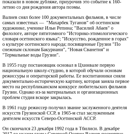
показали в новом дубляже, приурочив это событие к 160-
летию со дня рождения автора поэмы.
Валиев снял более 100 документальных фильмов, в числе
самых известных — "Махарбек Туганов" об осетинском
художнике, ученике Ильи Репина; "Василий Абаев" о
филологе, авторе пятитомного "Историко-этимологического
словаря осетинского языка"; "Искусство, рожденное в горах"
о культуре осетинского народа; посвященные Грузии "По
снежным склонам Бакуриани", "Новая Сванетия" и
"Термальные воды Грузии".
В 1955 году постановщик основал в Цхинвале первую
национальную школу-студию, в которой обучали основам
режиссуры и операторской работы. Ее воспитанники сняли
документально-историческую картину, которая заняла первое
место на республиканском конкурсе любительских фильмов
Грузии. Однако из-за материальных и организационных
проблем студия вскоре закрылась.
В 1961 году режиссер получил звание заслуженного деятеля
искусств Грузинской ССР, в 1965-м стал заслуженным
деятелем искусств Северо-Осетинской АССР.
Он скончался 23 декабря 1992 года в Тбилиси. В декабре
2017-го указом главы Северной Осетии Валиев посмертно