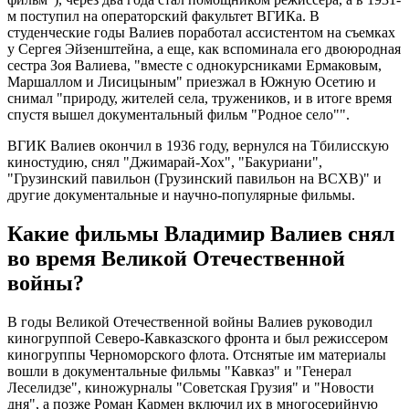
м поступил на операторский факультет ВГИКа. В
студенческие годы Валиев поработал ассистентом на съемках
у Сергея Эйзенштейна, а еще, как вспоминала его двоюродная
сестра Зоя Валиева, "вместе с однокурсниками Ермаковым,
Маршаллом и Лисицыным" приезжал в Южную Осетию и
снимал "природу, жителей села, тружеников, и в итоге время
спустя вышел документальный фильм "Родное село"".
ВГИК Валиев окончил в 1936 году, вернулся на Тбилисскую
киностудию, снял "Джимарай-Хох", "Бакуриани",
"Грузинский павильон (Грузинский павильон на ВСХВ)" и
другие документальные и научно-популярные фильмы.
Какие фильмы Владимир Валиев снял
во время Великой Отечественной
войны?
В годы Великой Отечественной войны Валиев руководил
киногруппой Северо-Кавказского фронта и был режиссером
киногруппы Черноморского флота. Отснятые им материалы
вошли в документальные фильмы "Кавказ" и "Генерал
Леселидзе", киножурналы "Советская Грузия" и "Новости
дня", а позже Роман Кармен включил их в многосерийную