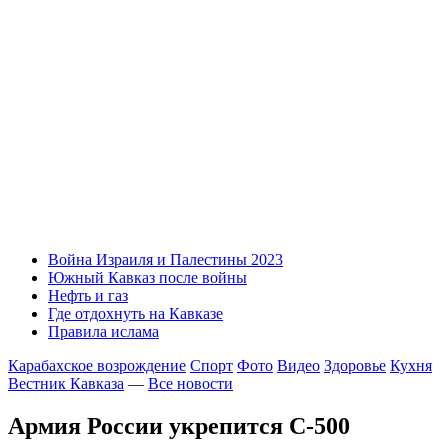
Война Израиля и Палестины 2023
Южный Кавказ после войны
Нефть и газ
Где отдохнуть на Кавказе
Правила ислама
Карабахское возрождение
Спорт
Фото
Видео
Здоровье
Кухня
Вестник Кавказа
—
Все новости
Армия России укрепится С-500