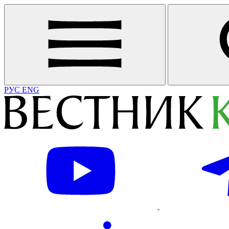
РУС
ENG