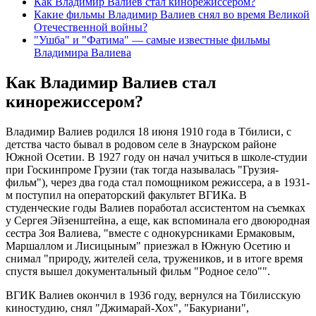
Как Владимир Валиев стал кинорежиссером?
Какие фильмы Владимир Валиев снял во время Великой
Отечественной войны?
"Ушба" и "Фатима" — самые известные фильмы
Владимира Валиева
Как Владимир Валиев стал
кинорежиссером?
Владимир Валиев родился 18 июня 1910 года в Тбилиси, с
детства часто бывал в родовом селе в Знаурском районе
Южной Осетии. В 1927 году он начал учиться в школе-студии
при Госкинпроме Грузии (так тогда называлась "Грузия-
фильм"), через два года стал помощником режиссера, а в 1931-
м поступил на операторский факультет ВГИКа. В
студенческие годы Валиев поработал ассистентом на съемках
у Сергея Эйзенштейна, а еще, как вспоминала его двоюродная
сестра Зоя Валиева, "вместе с однокурсниками Ермаковым,
Маршаллом и Лисицыным" приезжал в Южную Осетию и
снимал "природу, жителей села, тружеников, и в итоге время
спустя вышел документальный фильм "Родное село"".
ВГИК Валиев окончил в 1936 году, вернулся на Тбилисскую
киностудию, снял "Джимарай-Хох", "Бакуриани",