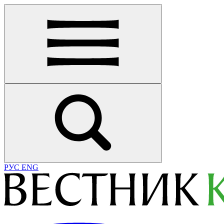
РУС
ENG