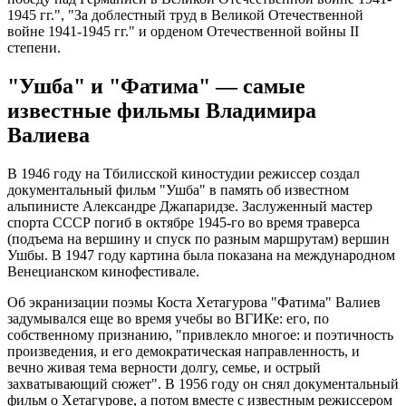
1945 гг.", "За доблестный труд в Великой Отечественной
войне 1941-1945 гг." и орденом Отечественной войны II
степени.
"Ушба" и "Фатима" — самые
известные фильмы Владимира
Валиева
В 1946 году на Тбилисской киностудии режиссер создал
документальный фильм "Ушба" в память об известном
альпинисте Александре Джапаридзе. Заслуженный мастер
спорта СССР погиб в октябре 1945-го во время траверса
(подъема на вершину и спуск по разным маршрутам) вершин
Ушбы. В 1947 году картина была показана на международном
Венецианском кинофестивале.
Об экранизации поэмы Коста Хетагурова "Фатима" Валиев
задумывался еще во время учебы во ВГИКе: его, по
собственному признанию, "привлекло многое: и поэтичность
произведения, и его демократическая направленность, и
вечно живая тема верности долгу, семье, и острый
захватывающий сюжет". В 1956 году он снял документальный
фильм о Хетагурове, а потом вместе с известным режиссером