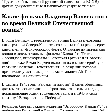
"Грузинский павильон (Грузинский павильон на ВСХВ)" и
другие документальные и научно-популярные фильмы.
Какие фильмы Владимир Валиев снял
во время Великой Отечественной
войны?
В годы Великой Отечественной войны Валиев руководил
киногруппой Северо-Кавказского фронта и был режиссером
киногруппы Черноморского флота. Отснятые им материалы
вошли в документальные фильмы "Кавказ" и "Генерал
Леселидзе", киножурналы "Советская Грузия" и "Новости
дня", а позже Роман Кармен включил их в многосерийную
картину "Великая Отечественная", в создании которой
принимали участие американская компания Air Time
International и Совинфильм.
В фильме 1943 года "Рыбаки-патриоты" Валиев объединил
две тематические линии — фронтовые эпизоды и кадры,
показывающие будни тружеников тыла, а в 1945-м снял
картину "Возвращение с Победой".
Режиссер был награжден медалями "За оборону Кавказа", "За
победу над Германией в Великой Отечественной войне 1941-