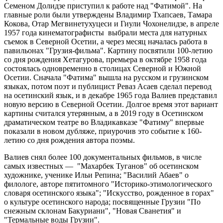
Семеном Долидзе приступил к работе над "Фатимой". На
главные роли были утверждены Владимир Тхапсаев, Тамара
Кокова, Отар Мегвинетухуцеси и Гиули Чохонелидзе, в апреле
1957 года кинематографисты выбрали места для натурных
съемок в Северной Осетии, а через месяц началась работа в
павильонах "Грузия-фильма". Картину посвятили 100-летию
со дня рождения Хетагурова, премьера в октябре 1958 года
состоялась одновременно в столицах Северной и Южной
Осетии. Сначала "Фатима" вышла на русском и грузинском
языках, потом поэт и публицист Реваз Асаев сделал перевод
на осетинский язык, и в декабре 1965 года Валиев представил
новую версию в Северной Осетии. Долгое время этот вариант
картины считался утерянным, а в 2019 году в Осетинском
драматическом театре во Владикавказе "Фатиму" впервые
показали в новом дубляже, приурочив это событие к 160-
летию со дня рождения автора поэмы.
Валиев снял более 100 документальных фильмов, в числе
самых известных — "Махарбек Туганов" об осетинском
художнике, ученике Ильи Репина; "Василий Абаев" о
филологе, авторе пятитомного "Историко-этимологического
словаря осетинского языка"; "Искусство, рожденное в горах"
о культуре осетинского народа; посвященные Грузии "По
снежным склонам Бакуриани", "Новая Сванетия" и
"Термальные воды Грузии".