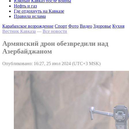
Южный Кавказ после войны
Нефть и газ
Где отдохнуть на Кавказе
Правила ислама
Карабахское возрождение
Спорт
Фото
Видео
Здоровье
Кухня
Вестник Кавказа
—
Все новости
Армянский дрон обезвредили над
Азербайджаном
Опубликовано: 16:27, 25 июл 2024 (UTC+3 MSK)