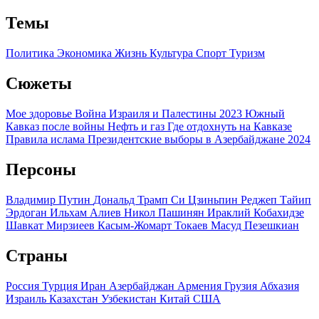
Темы
Политика
Экономика
Жизнь
Культура
Спорт
Туризм
Сюжеты
Мое здоровье
Война Израиля и Палестины 2023
Южный
Кавказ после войны
Нефть и газ
Где отдохнуть на Кавказе
Правила ислама
Президентские выборы в Азербайджане 2024
Персоны
Владимир Путин
Дональд Трамп
Си Цзиньпин
Реджеп Тайип
Эрдоган
Ильхам Алиев
Никол Пашинян
Ираклий Кобахидзе
Шавкат Мирзиеев
Касым-Жомарт Токаев
Масуд Пезешкиан
Страны
Россия
Турция
Иран
Азербайджан
Армения
Грузия
Абхазия
Израиль
Казахстан
Узбекистан
Китай
США