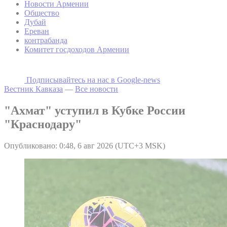
Новости Армении
Общество
Дубай
Ереван
контрабанда
Комитет госдоходов Армении
Подписывайтесь на наc в Google-news
Вестник Кавказа
—
Все новости
"Ахмат" уступил в Кубке России
"Краснодару"
Опубликовано: 0:48, 6 авг 2026 (UTC+3 MSK)