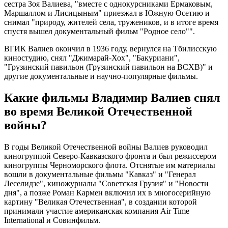
сестра Зоя Валиева, "вместе с однокурсниками Ермаковым,
Маршаллом и Лисицыным" приезжал в Южную Осетию и
снимал "природу, жителей села, тружеников, и в итоге время
спустя вышел документальный фильм "Родное село"".
ВГИК Валиев окончил в 1936 году, вернулся на Тбилисскую
киностудию, снял "Джимарай-Хох", "Бакуриани",
"Грузинский павильон (Грузинский павильон на ВСХВ)" и
другие документальные и научно-популярные фильмы.
Какие фильмы Владимир Валиев снял
во время Великой Отечественной
войны?
В годы Великой Отечественной войны Валиев руководил
киногруппой Северо-Кавказского фронта и был режиссером
киногруппы Черноморского флота. Отснятые им материалы
вошли в документальные фильмы "Кавказ" и "Генерал
Леселидзе", киножурналы "Советская Грузия" и "Новости
дня", а позже Роман Кармен включил их в многосерийную
картину "Великая Отечественная", в создании которой
принимали участие американская компания Air Time
International и Совинфильм.