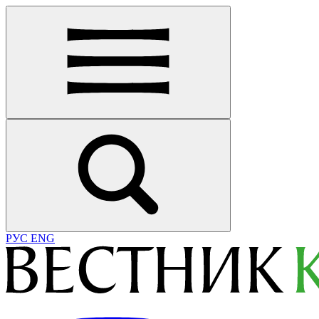
РУС
ENG