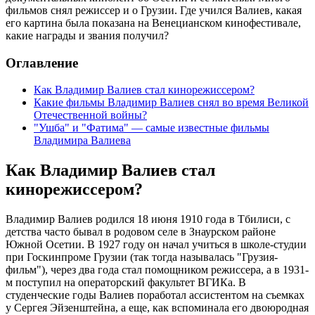
фильмов снял режиссер и о Грузии. Где учился Валиев, какая
его картина была показана на Венецианском кинофестивале,
какие награды и звания получил?
Оглавление
Как Владимир Валиев стал кинорежиссером?
Какие фильмы Владимир Валиев снял во время Великой
Отечественной войны?
"Ушба" и "Фатима" — самые известные фильмы
Владимира Валиева
Как Владимир Валиев стал
кинорежиссером?
Владимир Валиев родился 18 июня 1910 года в Тбилиси, с
детства часто бывал в родовом селе в Знаурском районе
Южной Осетии. В 1927 году он начал учиться в школе-студии
при Госкинпроме Грузии (так тогда называлась "Грузия-
фильм"), через два года стал помощником режиссера, а в 1931-
м поступил на операторский факультет ВГИКа. В
студенческие годы Валиев поработал ассистентом на съемках
у Сергея Эйзенштейна, а еще, как вспоминала его двоюродная