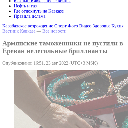
Южный Кавказ после войны
Нефть и газ
Где отдохнуть на Кавказе
Правила ислама
Карабахское возрождение
Спорт
Фото
Видео
Здоровье
Кухня
Вестник Кавказа
—
Все новости
Армянские таможенники не пустили в
Ереван нелегальные бриллианты
Опубликовано: 16:51, 23 авг 2022 (UTC+3 MSK)