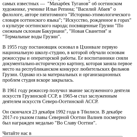
самых известных — "Махарбек Туганов" об осетинском
художнике, ученике Ильи Репина; "Василий Абаев" о
филологе, авторе пятитомного "Историко-этимологического
словаря осетинского языка"; "Искусство, рожденное в горах"
о культуре осетинского народа; посвященные Грузии "По
снежным склонам Бакуриани", "Новая Сванетия" и
"Термальные воды Грузии".
В 1955 году постановщик основал в Цхинвале первую
национальную школу-студию, в которой обучали основам
режиссуры и операторской работы. Ее воспитанники сняли
документально-историческую картину, которая заняла первое
место на республиканском конкурсе любительских фильмов
Грузии. Однако из-за материальных и организационных
проблем студия вскоре закрылась.
В 1961 году режиссер получил звание заслуженного деятеля
искусств Грузинской ССР, в 1965-м стал заслуженным
деятелем искусств Северо-Осетинской АССР.
Он скончался 23 декабря 1992 года в Тбилиси. В декабре
2017-го указом главы Северной Осетии Валиев посмертно
был награжден медалью "Во Славу Осетии".
Читайте нас в