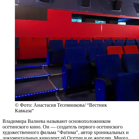
© Фото: Анастасия Тесемникова/ “Вестник
Кавказа“
Владимира Валиева называют основоположником
осетинского кино. Он — создатель первого осетинского
художественного фильма "Фатима", автор хроникальных и
документальных кинолент об Осетии и ее жителях. Много