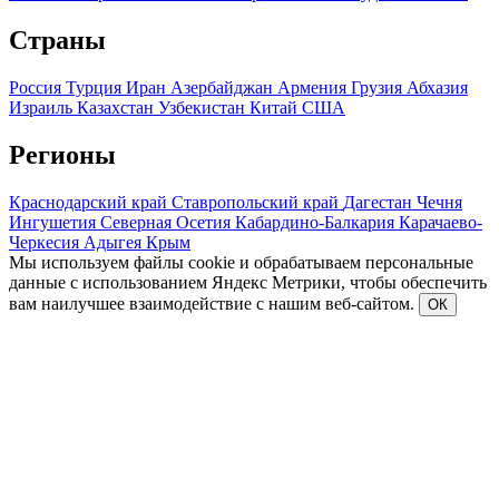
Страны
Россия
Турция
Иран
Азербайджан
Армения
Грузия
Абхазия
Израиль
Казахстан
Узбекистан
Китай
США
Регионы
Краснодарский край
Ставропольский край
Дагестан
Чечня
Ингушетия
Северная Осетия
Кабардино-Балкария
Карачаево-
Черкесия
Адыгея
Крым
Мы используем файлы cookie и обрабатываем персональные
данные с использованием Яндекс Метрики, чтобы обеспечить
вам наилучшее взаимодействие с нашим веб-сайтом.
ОК