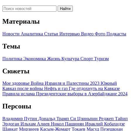
Найти
Материалы
Новости
Аналитика
Статьи
Интервью
Видео
Фото
Подкасты
Темы
Политика
Экономика
Жизнь
Культура
Спорт
Туризм
Сюжеты
Мое здоровье
Война Израиля и Палестины 2023
Южный
Кавказ после войны
Нефть и газ
Где отдохнуть на Кавказе
Правила ислама
Президентские выборы в Азербайджане 2024
Персоны
Владимир Путин
Дональд Трамп
Си Цзиньпин
Реджеп Тайип
Эрдоган
Ильхам Алиев
Никол Пашинян
Ираклий Кобахидзе
Шавкат Мирзиеев
Касым-Жомарт Токаев
Масуд Пезешкиан