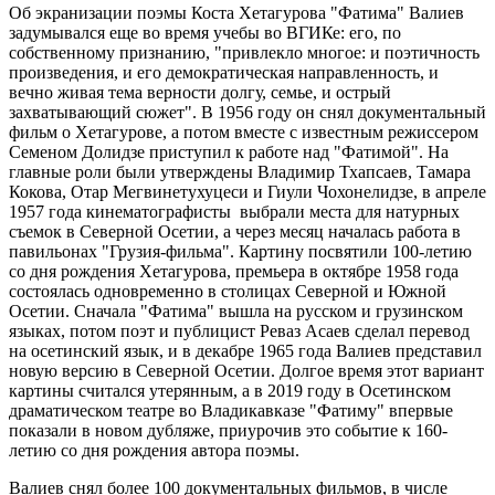
Об экранизации поэмы Коста Хетагурова "Фатима" Валиев
задумывался еще во время учебы во ВГИКе: его, по
собственному признанию, "привлекло многое: и поэтичность
произведения, и его демократическая направленность, и
вечно живая тема верности долгу, семье, и острый
захватывающий сюжет". В 1956 году он снял документальный
фильм о Хетагурове, а потом вместе с известным режиссером
Семеном Долидзе приступил к работе над "Фатимой". На
главные роли были утверждены Владимир Тхапсаев, Тамара
Кокова, Отар Мегвинетухуцеси и Гиули Чохонелидзе, в апреле
1957 года кинематографисты выбрали места для натурных
съемок в Северной Осетии, а через месяц началась работа в
павильонах "Грузия-фильма". Картину посвятили 100-летию
со дня рождения Хетагурова, премьера в октябре 1958 года
состоялась одновременно в столицах Северной и Южной
Осетии. Сначала "Фатима" вышла на русском и грузинском
языках, потом поэт и публицист Реваз Асаев сделал перевод
на осетинский язык, и в декабре 1965 года Валиев представил
новую версию в Северной Осетии. Долгое время этот вариант
картины считался утерянным, а в 2019 году в Осетинском
драматическом театре во Владикавказе "Фатиму" впервые
показали в новом дубляже, приурочив это событие к 160-
летию со дня рождения автора поэмы.
Валиев снял более 100 документальных фильмов, в числе