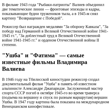
В фильме 1943 года "Рыбаки-патриоты" Валиев объединил
две тематические линии — фронтовые эпизоды и кадры,
показывающие будни тружеников тыла, а в 1945-м снял
картину "Возвращение с Победой".
Режиссер был награжден медалями "За оборону Кавказа", "За
победу над Германией в Великой Отечественной войне 1941-
1945 гг.", "За доблестный труд в Великой Отечественной
войне 1941-1945 гг." и орденом Отечественной войны II
степени.
"Ушба" и "Фатима" — самые
известные фильмы Владимира
Валиева
В 1946 году на Тбилисской киностудии режиссер создал
документальный фильм "Ушба" в память об известном
альпинисте Александре Джапаридзе. Заслуженный мастер
спорта СССР погиб в октябре 1945-го во время траверса
(подъема на вершину и спуск по разным маршрутам) вершин
Ушбы. В 1947 году картина была показана на международном
Венецианском кинофестивале.