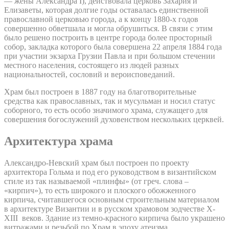
— жены Александра I), действовала церковь Захария и
Елизаветы, которая долгие годы оставалась единственной
православной церковью города, а к концу 1880-х годов
совершенно обветшала и могла обрушиться. В связи с этим
было решено построить в центре города более просторный
собор, закладка которого была совершена 22 апреля 1884 года
при участии экзарха Грузии Павла и при большом стечении
местного населения, состоящего из людей разных
национальностей, сословий и вероисповеданий.
Храм был построен в 1887 году на благотворительные
средства как православных, так и мусульман и носил статус
соборного, то есть особо значимого храма, служащего для
совершения богослужений духовенством нескольких церквей.
Архитектура храма
Александро-Невский храм был построен по проекту
архитектора Гольма и под его руководством в византийском
стиле из так называемой «плинфы» (от греч. слова –
«кирпич»), то есть широкого и плоского обожженного
кирпича, считавшегося основным строительным материалом
в архитектуре Византии и в русском храмовом зодчестве X-
XIII веков. Здание из темно-красного кирпича было украшено
витражами и резьбой по Храм в эпоху атеизма