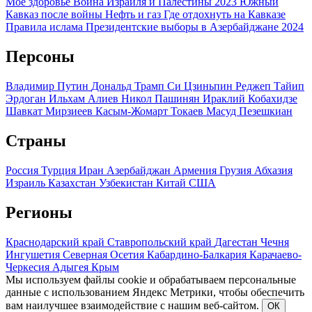
Мое здоровье
Война Израиля и Палестины 2023
Южный
Кавказ после войны
Нефть и газ
Где отдохнуть на Кавказе
Правила ислама
Президентские выборы в Азербайджане 2024
Персоны
Владимир Путин
Дональд Трамп
Си Цзиньпин
Реджеп Тайип
Эрдоган
Ильхам Алиев
Никол Пашинян
Ираклий Кобахидзе
Шавкат Мирзиеев
Касым-Жомарт Токаев
Масуд Пезешкиан
Страны
Россия
Турция
Иран
Азербайджан
Армения
Грузия
Абхазия
Израиль
Казахстан
Узбекистан
Китай
США
Регионы
Краснодарский край
Ставропольский край
Дагестан
Чечня
Ингушетия
Северная Осетия
Кабардино-Балкария
Карачаево-
Черкесия
Адыгея
Крым
Мы используем файлы cookie и обрабатываем персональные
данные с использованием Яндекс Метрики, чтобы обеспечить
вам наилучшее взаимодействие с нашим веб-сайтом.
ОК