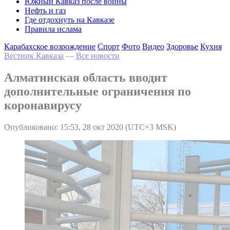
Южный Кавказ после войны
Нефть и газ
Где отдохнуть на Кавказе
Правила ислама
Карабахское возрождение
Спорт
Фото
Видео
Здоровье
Кухня
Вестник Кавказа
—
Все новости
Алматинская область вводит
дополнительные ограничения по
коронавирусу
Опубликовано: 15:53, 28 окт 2020 (UTC+3 MSK)