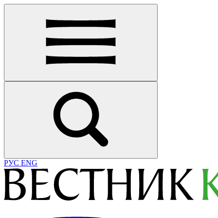
РУС
ENG