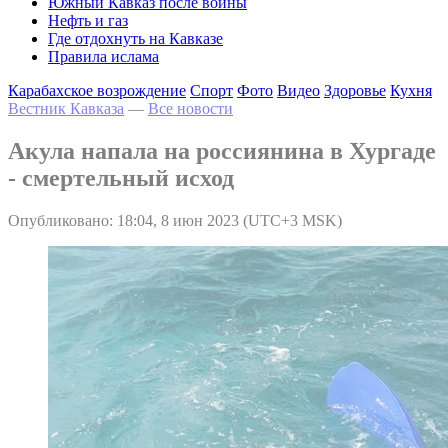
Южный Кавказ после войны
Нефть и газ
Где отдохнуть на Кавказе
Правила ислама
Карабахское возрождение
Спорт
Фото
Видео
Здоровье
Кухня
Вестник Кавказа
—
Все новости
Акула напала на россиянина в Хургаде
- смертельный исход
Опубликовано: 18:04, 8 июн 2023 (UTC+3 MSK)