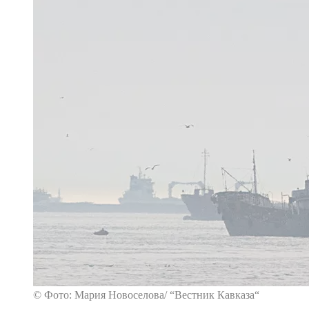
© Фото: Мария Новоселова/ “Вестник Кавказа“