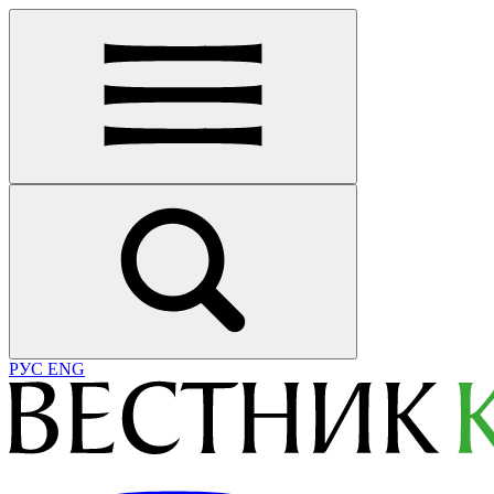
РУС
ENG