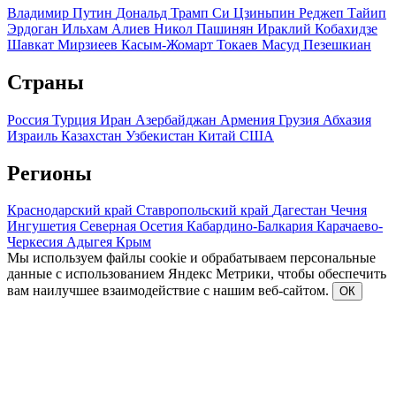
Владимир Путин
Дональд Трамп
Си Цзиньпин
Реджеп Тайип
Эрдоган
Ильхам Алиев
Никол Пашинян
Ираклий Кобахидзе
Шавкат Мирзиеев
Касым-Жомарт Токаев
Масуд Пезешкиан
Страны
Россия
Турция
Иран
Азербайджан
Армения
Грузия
Абхазия
Израиль
Казахстан
Узбекистан
Китай
США
Регионы
Краснодарский край
Ставропольский край
Дагестан
Чечня
Ингушетия
Северная Осетия
Кабардино-Балкария
Карачаево-
Черкесия
Адыгея
Крым
Мы используем файлы cookie и обрабатываем персональные
данные с использованием Яндекс Метрики, чтобы обеспечить
вам наилучшее взаимодействие с нашим веб-сайтом.
ОК