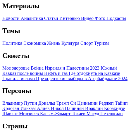
Материалы
Новости
Аналитика
Статьи
Интервью
Видео
Фото
Подкасты
Темы
Политика
Экономика
Жизнь
Культура
Спорт
Туризм
Сюжеты
Мое здоровье
Война Израиля и Палестины 2023
Южный
Кавказ после войны
Нефть и газ
Где отдохнуть на Кавказе
Правила ислама
Президентские выборы в Азербайджане 2024
Персоны
Владимир Путин
Дональд Трамп
Си Цзиньпин
Реджеп Тайип
Эрдоган
Ильхам Алиев
Никол Пашинян
Ираклий Кобахидзе
Шавкат Мирзиеев
Касым-Жомарт Токаев
Масуд Пезешкиан
Страны