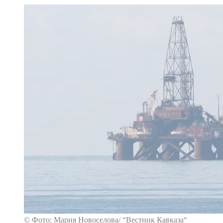
© Фото: Мария Новоселова/ “Вестник Кавказа“