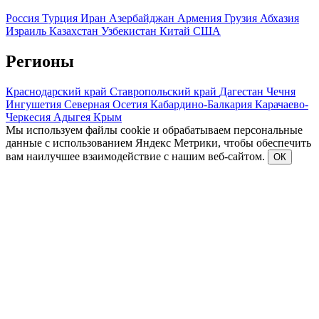
Россия
Турция
Иран
Азербайджан
Армения
Грузия
Абхазия
Израиль
Казахстан
Узбекистан
Китай
США
Регионы
Краснодарский край
Ставропольский край
Дагестан
Чечня
Ингушетия
Северная Осетия
Кабардино-Балкария
Карачаево-
Черкесия
Адыгея
Крым
Мы используем файлы cookie и обрабатываем персональные
данные с использованием Яндекс Метрики, чтобы обеспечить
вам наилучшее взаимодействие с нашим веб-сайтом.
ОК