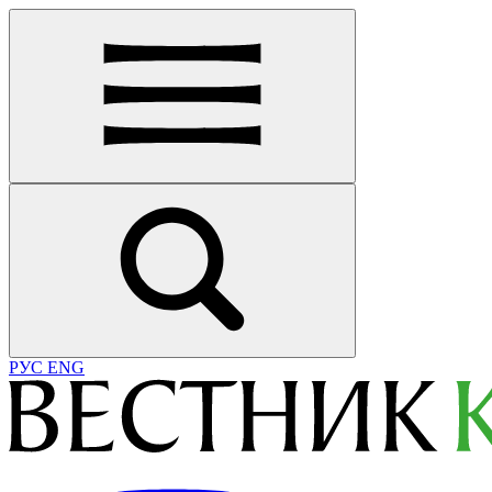
РУС
ENG