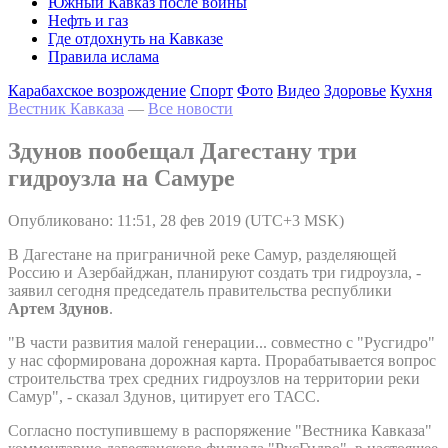
Южный Кавказ после войны
Нефть и газ
Где отдохнуть на Кавказе
Правила ислама
Карабахское возрождение
Спорт
Фото
Видео
Здоровье
Кухня
Вестник Кавказа
—
Все новости
Здунов пообещал Дагестану три
гидроузла на Самуре
Опубликовано: 11:51, 28 фев 2019 (UTC+3 MSK)
В Дагестане на приграничной реке Самур, разделяющей
Россию и Азербайджан, планируют создать три гидроузла, -
заявил сегодня председатель правительства республики
Артем Здунов
.
"В части развития малой генерации... совместно с "Русгидро"
у нас сформирована дорожная карта. Прорабатывается вопрос
строительства трех средних гидроузлов на территории реки
Самур", - сказал Здунов, цитирует его ТАСС.
Согласно поступившему в распоряжение "Вестника Кавказа"