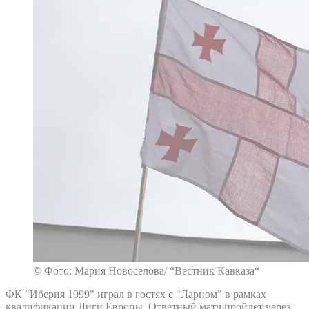
© Фото: Мария Новоселова/ “Вестник Кавказа“
ФК "Иберия 1999" играл в гостях с "Ларном" в рамках
квалификации Лиги Европы. Ответный матч пройдет через