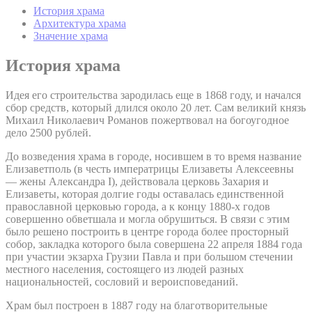
История храма
Архитектура храма
Значение храма
История храма
Идея его строительства зародилась еще в 1868 году, и начался
сбор средств, который длился около 20 лет. Сам великий князь
Михаил Николаевич Романов пожертвовал на богоугодное
дело 2500 рублей.
До возведения храма в городе, носившем в то время название
Елизаветполь (в честь императрицы Елизаветы Алексеевны
— жены Александра I), действовала церковь Захария и
Елизаветы, которая долгие годы оставалась единственной
православной церковью города, а к концу 1880-х годов
совершенно обветшала и могла обрушиться. В связи с этим
было решено построить в центре города более просторный
собор, закладка которого была совершена 22 апреля 1884 года
при участии экзарха Грузии Павла и при большом стечении
местного населения, состоящего из людей разных
национальностей, сословий и вероисповеданий.
Храм был построен в 1887 году на благотворительные