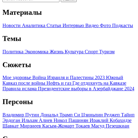
Материалы
Новости
Аналитика
Статьи
Интервью
Видео
Фото
Подкасты
Темы
Политика
Экономика
Жизнь
Культура
Спорт
Туризм
Сюжеты
Мое здоровье
Война Израиля и Палестины 2023
Южный
Кавказ после войны
Нефть и газ
Где отдохнуть на Кавказе
Правила ислама
Президентские выборы в Азербайджане 2024
Персоны
Владимир Путин
Дональд Трамп
Си Цзиньпин
Реджеп Тайип
Эрдоган
Ильхам Алиев
Никол Пашинян
Ираклий Кобахидзе
Шавкат Мирзиеев
Касым-Жомарт Токаев
Масуд Пезешкиан