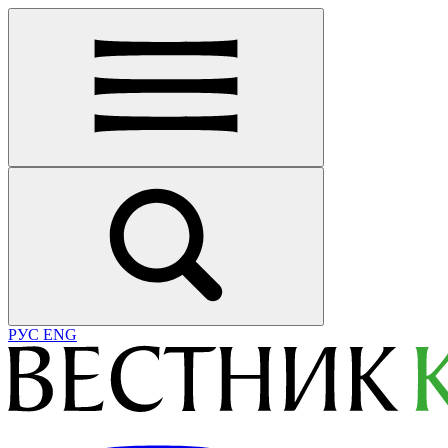
РУС
ENG