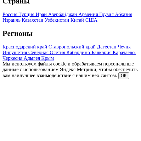
Страны
Россия
Турция
Иран
Азербайджан
Армения
Грузия
Абхазия
Израиль
Казахстан
Узбекистан
Китай
США
Регионы
Краснодарский край
Ставропольский край
Дагестан
Чечня
Ингушетия
Северная Осетия
Кабардино-Балкария
Карачаево-
Черкесия
Адыгея
Крым
Мы используем файлы cookie и обрабатываем персональные
данные с использованием Яндекс Метрики, чтобы обеспечить
вам наилучшее взаимодействие с нашим веб-сайтом.
ОК