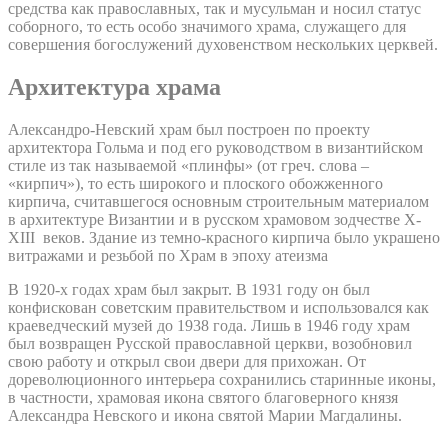
средства как православных, так и мусульман и носил статус
соборного, то есть особо значимого храма, служащего для
совершения богослужений духовенством нескольких церквей.
Архитектура храма
Александро-Невский храм был построен по проекту
архитектора Гольма и под его руководством в византийском
стиле из так называемой «плинфы» (от греч. слова –
«кирпич»), то есть широкого и плоского обожженного
кирпича, считавшегося основным строительным материалом
в архитектуре Византии и в русском храмовом зодчестве X-
XIII веков. Здание из темно-красного кирпича было украшено
витражами и резьбой по Храм в эпоху атеизма
В 1920-х годах храм был закрыт. В 1931 году он был
конфискован советским правительством и использовался как
краеведческий музей до 1938 года. Лишь в 1946 году храм
был возвращен Русской православной церкви, возобновил
свою работу и открыл свои двери для прихожан. От
дореволюционного интерьера сохранились старинные иконы,
в частности, храмовая икона святого благоверного князя
Александра Невского и икона святой Марии Магдалины.