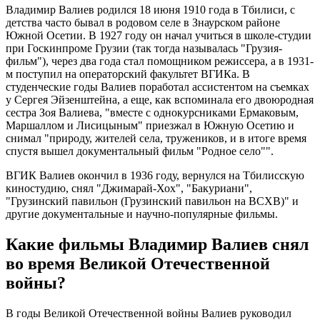
Владимир Валиев родился 18 июня 1910 года в Тбилиси, с
детства часто бывал в родовом селе в Знаурском районе
Южной Осетии. В 1927 году он начал учиться в школе-студии
при Госкинпроме Грузии (так тогда называлась "Грузия-
фильм"), через два года стал помощником режиссера, а в 1931-
м поступил на операторский факультет ВГИКа. В
студенческие годы Валиев поработал ассистентом на съемках
у Сергея Эйзенштейна, а еще, как вспоминала его двоюродная
сестра Зоя Валиева, "вместе с однокурсниками Ермаковым,
Маршаллом и Лисицыным" приезжал в Южную Осетию и
снимал "природу, жителей села, тружеников, и в итоге время
спустя вышел документальный фильм "Родное село"".
ВГИК Валиев окончил в 1936 году, вернулся на Тбилисскую
киностудию, снял "Джимарай-Хох", "Бакуриани",
"Грузинский павильон (Грузинский павильон на ВСХВ)" и
другие документальные и научно-популярные фильмы.
Какие фильмы Владимир Валиев снял
во время Великой Отечественной
войны?
В годы Великой Отечественной войны Валиев руководил