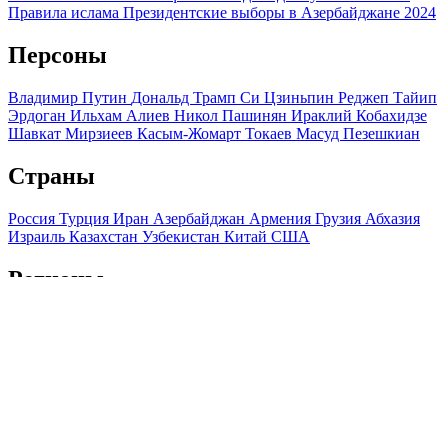
Правила ислама
Президентские выборы в Азербайджане 2024
Персоны
Владимир Путин
Дональд Трамп
Си Цзиньпин
Реджеп Тайип
Эрдоган
Ильхам Алиев
Никол Пашинян
Ираклий Кобахидзе
Шавкат Мирзиеев
Касым-Жомарт Токаев
Масуд Пезешкиан
Страны
Россия
Турция
Иран
Азербайджан
Армения
Грузия
Абхазия
Израиль
Казахстан
Узбекистан
Китай
США
Регионы
Краснодарский край
Ставропольский край
Дагестан
Чечня
Ингушетия
Северная Осетия
Кабардино-Балкария
Карачаево-
Черкесия
Адыгея
Крым
Мы используем файлы cookie и обрабатываем персональные
данные с использованием Яндекс Метрики, чтобы обеспечить
вам наилучшее взаимодействие с нашим веб-сайтом.
ОК