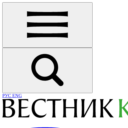
РУС
ENG