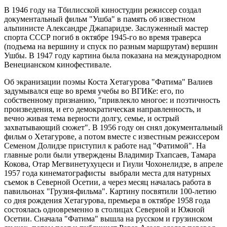
В 1946 году на Тбилисской киностудии режиссер создал
документальный фильм "Ушба" в память об известном
альпинисте Александре Джапаридзе. Заслуженный мастер
спорта СССР погиб в октябре 1945-го во время траверса
(подъема на вершину и спуск по разным маршрутам) вершин
Ушбы. В 1947 году картина была показана на международном
Венецианском кинофестивале.
Об экранизации поэмы Коста Хетагурова "Фатима" Валиев
задумывался еще во время учебы во ВГИКе: его, по
собственному признанию, "привлекло многое: и поэтичность
произведения, и его демократическая направленность, и
вечно живая тема верности долгу, семье, и острый
захватывающий сюжет". В 1956 году он снял документальный
фильм о Хетагурове, а потом вместе с известным режиссером
Семеном Долидзе приступил к работе над "Фатимой". На
главные роли были утверждены Владимир Тхапсаев, Тамара
Кокова, Отар Мегвинетухуцеси и Гиули Чохонелидзе, в апреле
1957 года кинематографисты выбрали места для натурных
съемок в Северной Осетии, а через месяц началась работа в
павильонах "Грузия-фильма". Картину посвятили 100-летию
со дня рождения Хетагурова, премьера в октябре 1958 года
состоялась одновременно в столицах Северной и Южной
Осетии. Сначала "Фатима" вышла на русском и грузинском