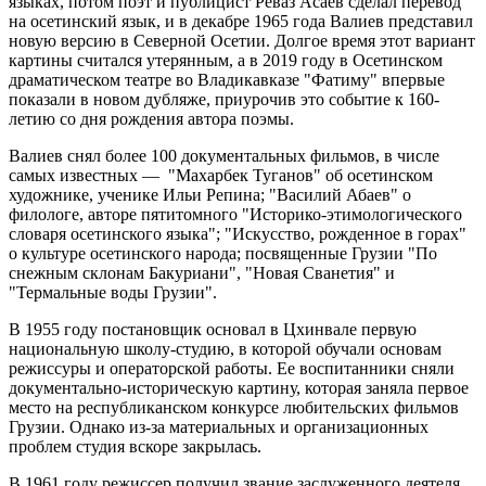
языках, потом поэт и публицист Реваз Асаев сделал перевод
на осетинский язык, и в декабре 1965 года Валиев представил
новую версию в Северной Осетии. Долгое время этот вариант
картины считался утерянным, а в 2019 году в Осетинском
драматическом театре во Владикавказе "Фатиму" впервые
показали в новом дубляже, приурочив это событие к 160-
летию со дня рождения автора поэмы.
Валиев снял более 100 документальных фильмов, в числе
самых известных — "Махарбек Туганов" об осетинском
художнике, ученике Ильи Репина; "Василий Абаев" о
филологе, авторе пятитомного "Историко-этимологического
словаря осетинского языка"; "Искусство, рожденное в горах"
о культуре осетинского народа; посвященные Грузии "По
снежным склонам Бакуриани", "Новая Сванетия" и
"Термальные воды Грузии".
В 1955 году постановщик основал в Цхинвале первую
национальную школу-студию, в которой обучали основам
режиссуры и операторской работы. Ее воспитанники сняли
документально-историческую картину, которая заняла первое
место на республиканском конкурсе любительских фильмов
Грузии. Однако из-за материальных и организационных
проблем студия вскоре закрылась.
В 1961 году режиссер получил звание заслуженного деятеля