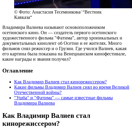
© Фото: Анастасия Тесемникова/ “Вестник
Кавказа“
Владимира Валиева называют основоположником
осетинского кино. Он — создатель первого осетинского
художественного фильма "Фатима", автор хроникальных и
документальных кинолент об Осетии и ее жителях. Много
фильмов снял режиссер и о Грузии. Где учился Валиев, какая
его картина была показана на Венецианском кинофестивале,
какие награды и звания получил?
Оглавление
Как Владимир Валиев стал кинорежиссером?
Какие фильмы Владимир Валиев снял во время Великой
Отечественной войны?
"Ушба" и "Фатима" — самые известные фильмы
Владимира Валиева
Как Владимир Валиев стал
кинорежиссером?