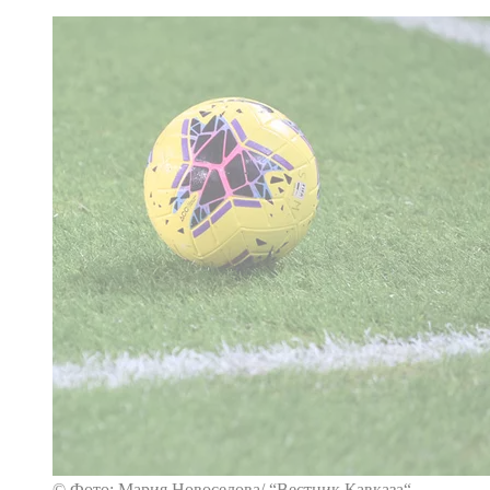
© Фото: Мария Новоселова/ “Вестник Кавказа“