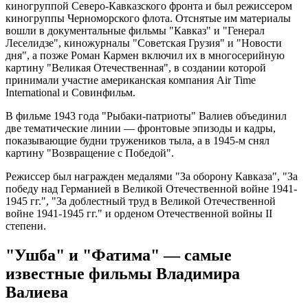
киногруппой Северо-Кавказского фронта и был режиссером
киногруппы Черноморского флота. Отснятые им материалы
вошли в документальные фильмы "Кавказ" и "Генерал
Леселидзе", киножурналы "Советская Грузия" и "Новости
дня", а позже Роман Кармен включил их в многосерийную
картину "Великая Отечественная", в создании которой
принимали участие американская компания Air Time
International и Совинфильм.
В фильме 1943 года "Рыбаки-патриоты" Валиев объединил
две тематические линии — фронтовые эпизоды и кадры,
показывающие будни тружеников тыла, а в 1945-м снял
картину "Возвращение с Победой".
Режиссер был награжден медалями "За оборону Кавказа", "За
победу над Германией в Великой Отечественной войне 1941-
1945 гг.", "За доблестный труд в Великой Отечественной
войне 1941-1945 гг." и орденом Отечественной войны II
степени.
"Ушба" и "Фатима" — самые
известные фильмы Владимира
Валиева