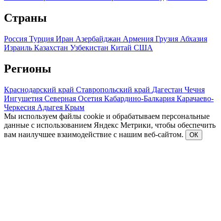
Страны
Россия
Турция
Иран
Азербайджан
Армения
Грузия
Абхазия
Израиль
Казахстан
Узбекистан
Китай
США
Регионы
Краснодарский край
Ставропольский край
Дагестан
Чечня
Ингушетия
Северная Осетия
Кабардино-Балкария
Карачаево-
Черкесия
Адыгея
Крым
Мы используем файлы cookie и обрабатываем персональные
данные с использованием Яндекс Метрики, чтобы обеспечить
вам наилучшее взаимодействие с нашим веб-сайтом.
ОК