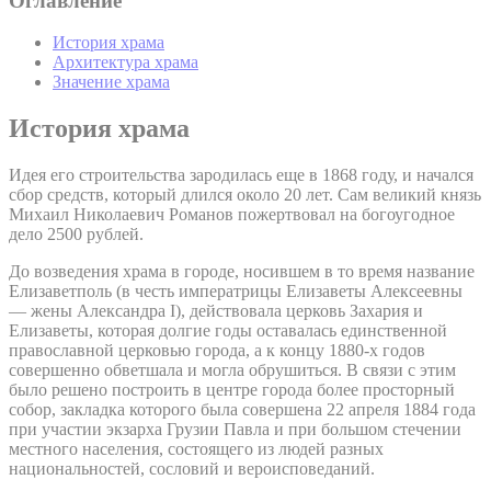
Оглавление
История храма
Архитектура храма
Значение храма
История храма
Идея его строительства зародилась еще в 1868 году, и начался
сбор средств, который длился около 20 лет. Сам великий князь
Михаил Николаевич Романов пожертвовал на богоугодное
дело 2500 рублей.
До возведения храма в городе, носившем в то время название
Елизаветполь (в честь императрицы Елизаветы Алексеевны
— жены Александра I), действовала церковь Захария и
Елизаветы, которая долгие годы оставалась единственной
православной церковью города, а к концу 1880-х годов
совершенно обветшала и могла обрушиться. В связи с этим
было решено построить в центре города более просторный
собор, закладка которого была совершена 22 апреля 1884 года
при участии экзарха Грузии Павла и при большом стечении
местного населения, состоящего из людей разных
национальностей, сословий и вероисповеданий.