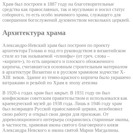
Храм был построен в 1887 году на благотворительные
средства как православных, так и мусульман и носил статус
соборного, то есть особо значимого храма, служащего для
совершения богослужений духовенством нескольких церквей.
Архитектура храма
Александро-Невский храм был построен по проекту
архитектора Гольма и под его руководством в византийском
стиле из так называемой «плинфы» (от греч. слова –
«кирпич»), то есть широкого и плоского обожженного
кирпича, считавшегося основным строительным материалом
в архитектуре Византии и в русском храмовом зодчестве X-
XIII веков. Здание из темно-красного кирпича было украшено
витражами и резьбой по Храм в эпоху атеизма
В 1920-х годах храм был закрыт. В 1931 году он был
конфискован советским правительством и использовался как
краеведческий музей до 1938 года. Лишь в 1946 году храм
был возвращен Русской православной церкви, возобновил
свою работу и открыл свои двери для прихожан. От
дореволюционного интерьера сохранились старинные иконы,
в частности, храмовая икона святого благоверного князя
Александра Невского и икона святой Марии Магдалины.