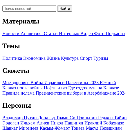
Найти
Материалы
Новости
Аналитика
Статьи
Интервью
Видео
Фото
Подкасты
Темы
Политика
Экономика
Жизнь
Культура
Спорт
Туризм
Сюжеты
Мое здоровье
Война Израиля и Палестины 2023
Южный
Кавказ после войны
Нефть и газ
Где отдохнуть на Кавказе
Правила ислама
Президентские выборы в Азербайджане 2024
Персоны
Владимир Путин
Дональд Трамп
Си Цзиньпин
Реджеп Тайип
Эрдоган
Ильхам Алиев
Никол Пашинян
Ираклий Кобахидзе
Шавкат Мирзиеев
Касым-Жомарт Токаев
Масуд Пезешкиан