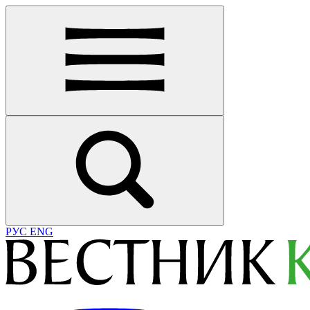
РУС
ENG