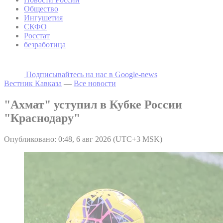
Общество
Ингушетия
СКФО
Росстат
безработица
Подписывайтесь на наc в Google-news
Вестник Кавказа
—
Все новости
"Ахмат" уступил в Кубке России
"Краснодару"
Опубликовано: 0:48, 6 авг 2026 (UTC+3 MSK)