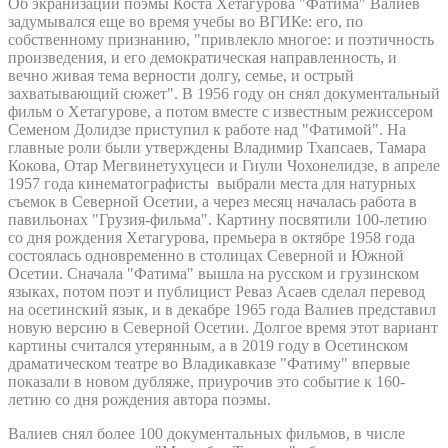
Об экранизации поэмы Коста Хетагурова "Фатима" Валиев
задумывался еще во время учебы во ВГИКе: его, по
собственному признанию, "привлекло многое: и поэтичность
произведения, и его демократическая направленность, и
вечно живая тема верности долгу, семье, и острый
захватывающий сюжет". В 1956 году он снял документальный
фильм о Хетагурове, а потом вместе с известным режиссером
Семеном Долидзе приступил к работе над "Фатимой". На
главные роли были утверждены Владимир Тхапсаев, Тамара
Кокова, Отар Мегвинетухуцеси и Гиули Чохонелидзе, в апреле
1957 года кинематографисты выбрали места для натурных
съемок в Северной Осетии, а через месяц началась работа в
павильонах "Грузия-фильма". Картину посвятили 100-летию
со дня рождения Хетагурова, премьера в октябре 1958 года
состоялась одновременно в столицах Северной и Южной
Осетии. Сначала "Фатима" вышла на русском и грузинском
языках, потом поэт и публицист Реваз Асаев сделал перевод
на осетинский язык, и в декабре 1965 года Валиев представил
новую версию в Северной Осетии. Долгое время этот вариант
картины считался утерянным, а в 2019 году в Осетинском
драматическом театре во Владикавказе "Фатиму" впервые
показали в новом дубляже, приурочив это событие к 160-
летию со дня рождения автора поэмы.
Валиев снял более 100 документальных фильмов, в числе