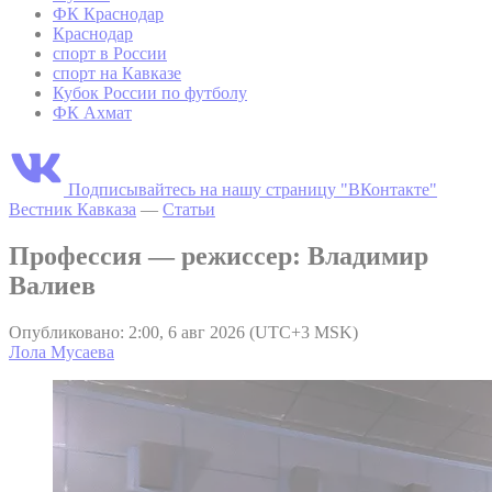
ФК Краснодар
Краснодар
спорт в России
спорт на Кавказе
Кубок России по футболу
ФК Ахмат
Подписывайтесь на нашу страницу "ВКонтакте"
Вестник Кавказа
—
Статьи
Профессия — режиссер: Владимир
Валиев
Опубликовано: 2:00, 6 авг 2026 (UTC+3 MSK)
Лола Мусаева