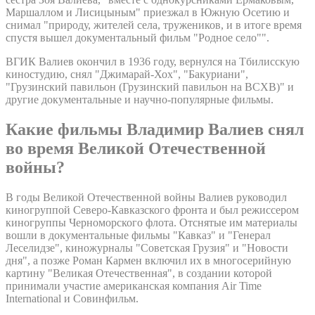
Маршаллом и Лисицыным" приезжал в Южную Осетию и
снимал "природу, жителей села, тружеников, и в итоге время
спустя вышел документальный фильм "Родное село"".
ВГИК Валиев окончил в 1936 году, вернулся на Тбилисскую
киностудию, снял "Джимарай-Хох", "Бакуриани",
"Грузинский павильон (Грузинский павильон на ВСХВ)" и
другие документальные и научно-популярные фильмы.
Какие фильмы Владимир Валиев снял
во время Великой Отечественной
войны?
В годы Великой Отечественной войны Валиев руководил
киногруппой Северо-Кавказского фронта и был режиссером
киногруппы Черноморского флота. Отснятые им материалы
вошли в документальные фильмы "Кавказ" и "Генерал
Леселидзе", киножурналы "Советская Грузия" и "Новости
дня", а позже Роман Кармен включил их в многосерийную
картину "Великая Отечественная", в создании которой
принимали участие американская компания Air Time
International и Совинфильм.