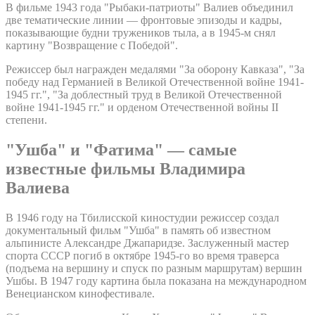
В фильме 1943 года "Рыбаки-патриоты" Валиев объединил
две тематические линии — фронтовые эпизоды и кадры,
показывающие будни тружеников тыла, а в 1945-м снял
картину "Возвращение с Победой".
Режиссер был награжден медалями "За оборону Кавказа", "За
победу над Германией в Великой Отечественной войне 1941-
1945 гг.", "За доблестный труд в Великой Отечественной
войне 1941-1945 гг." и орденом Отечественной войны II
степени.
"Ушба" и "Фатима" — самые
известные фильмы Владимира
Валиева
В 1946 году на Тбилисской киностудии режиссер создал
документальный фильм "Ушба" в память об известном
альпинисте Александре Джапаридзе. Заслуженный мастер
спорта СССР погиб в октябре 1945-го во время траверса
(подъема на вершину и спуск по разным маршрутам) вершин
Ушбы. В 1947 году картина была показана на международном
Венецианском кинофестивале.