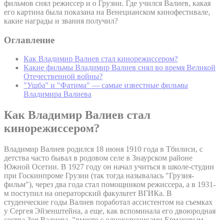
фильмов снял режиссер и о Грузии. Где учился Валиев, какая
его картина была показана на Венецианском кинофестивале,
какие награды и звания получил?
Оглавление
Как Владимир Валиев стал кинорежиссером?
Какие фильмы Владимир Валиев снял во время Великой
Отечественной войны?
"Ушба" и "Фатима" — самые известные фильмы
Владимира Валиева
Как Владимир Валиев стал
кинорежиссером?
Владимир Валиев родился 18 июня 1910 года в Тбилиси, с
детства часто бывал в родовом селе в Знаурском районе
Южной Осетии. В 1927 году он начал учиться в школе-студии
при Госкинпроме Грузии (так тогда называлась "Грузия-
фильм"), через два года стал помощником режиссера, а в 1931-
м поступил на операторский факультет ВГИКа. В
студенческие годы Валиев поработал ассистентом на съемках
у Сергея Эйзенштейна, а еще, как вспоминала его двоюродная
сестра Зоя Валиева, "вместе с однокурсниками Ермаковым,