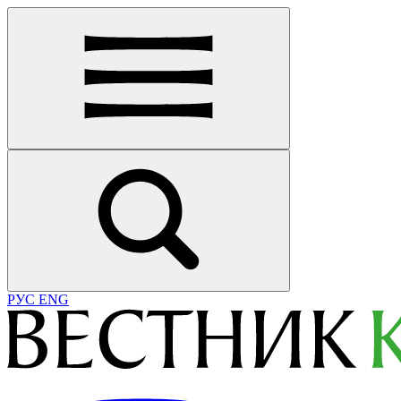
РУС
ENG