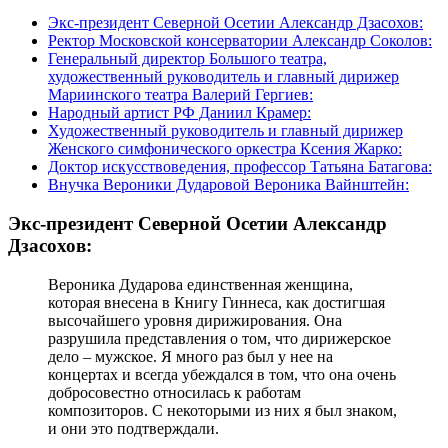
Экс-президент Северной Осетии Александр Дзасохов:
Ректор Московской консерватории Александр Соколов:
Генеральный директор Большого театра,
художественный руководитель и главный дирижер
Мариинского театра Валерий Гергиев:
Народный артист РФ Даниил Крамер:
Художественный руководитель и главный дирижер
Женского симфонического оркестра Ксения Жарко:
Доктор искусствоведения, профессор Татьяна Батагова:
Внучка Вероники Дударовой Вероника Вайнштейн:
Экс-президент Северной Осетии Александр
Дзасохов:
Вероника Дударова единственная женщина,
которая внесена в Книгу Гиннеса, как достигшая
высочайшего уровня дирижирования. Она
разрушила представления о том, что дирижерское
дело – мужское. Я много раз был у нее на
концертах и всегда убеждался в том, что она очень
добросовестно относилась к работам
композиторов. С некоторыми из них я был знаком,
и они это подтверждали.