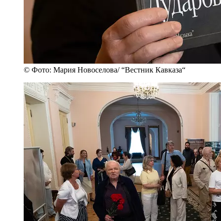
© Фото: Мария Новоселова/ “Вестник Кавказа“