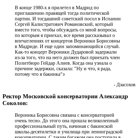
В конце 1980-х я прилетел в Мадрид по
приглашению правящей тогда политической
партии. И тогдашний советский посол в Испании
Сергей Калистратович Романовский, который
вместо того, чтобы обсуждать со мной вопросы,
по которым я приехал, все время рассказывал о
впечатлениях от концертов Вероники Борисовны
в Мадриде. И еще один запоминающийся случай.
Как-то концерт Вероники Дударовой задержали
из-за того, что на него должен был приехать член
Политбюро Гейдар Алиев. Когда она узнала о
причине задержки, сказала: "Ну и что, я рада,
потому что я бакинка"э
- Дзасохов
Ректор Московской консерватории Александр
Соколов:
Вероника Борисовна связана с консерваторией
очень тесно. До этого она прошла великолепный
профессиональный путь, начиная с бакинской
школы-десятилетки и училища при ленинградской
консерватории. С таким багажом она поступила в