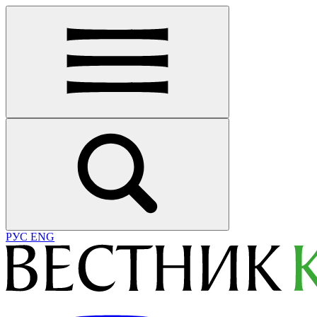
РУС
ENG