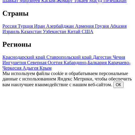
Шавкат Мирзиеев
Касым-Жомарт Токаев
Масуд Пезешкиан
Страны
Россия
Турция
Иран
Азербайджан
Армения
Грузия
Абхазия
Израиль
Казахстан
Узбекистан
Китай
США
Регионы
Краснодарский край
Ставропольский край
Дагестан
Чечня
Ингушетия
Северная Осетия
Кабардино-Балкария
Карачаево-
Черкесия
Адыгея
Крым
Мы используем файлы cookie и обрабатываем персональные
данные с использованием Яндекс Метрики, чтобы обеспечить
вам наилучшее взаимодействие с нашим веб-сайтом.
ОК