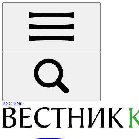
РУС
ENG