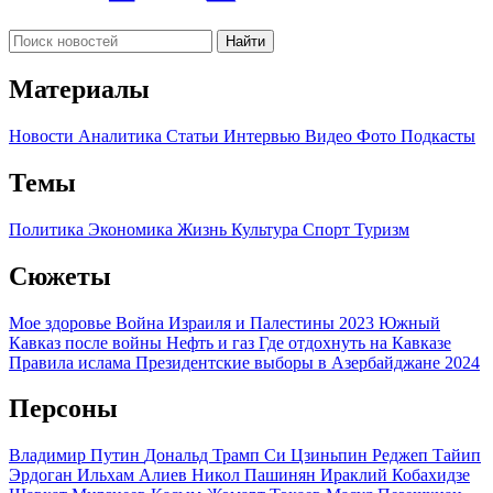
Найти
Материалы
Новости
Аналитика
Статьи
Интервью
Видео
Фото
Подкасты
Темы
Политика
Экономика
Жизнь
Культура
Спорт
Туризм
Сюжеты
Мое здоровье
Война Израиля и Палестины 2023
Южный
Кавказ после войны
Нефть и газ
Где отдохнуть на Кавказе
Правила ислама
Президентские выборы в Азербайджане 2024
Персоны
Владимир Путин
Дональд Трамп
Си Цзиньпин
Реджеп Тайип
Эрдоган
Ильхам Алиев
Никол Пашинян
Ираклий Кобахидзе