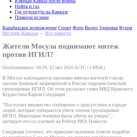
Южный Кавказ после войны
Нефть и газ
Где отдохнуть на Кавказе
Правила ислама
Карабахское возрождение
Спорт
Фото
Видео
Здоровье
Кухня
Вестник Кавказа
—
Все новости
Жители Мосула поднимают мятеж
против ИГИЛ?
Опубликовано: 18:19, 22 окт 2016 (UTC+3 MSK)
В Мосуле наблюдаются признаки мятежа жителей города
против боевиков запрещенной в России террористической
группировки ИГИЛ. Об этом рассказал глава МВД Иракского
Курдистана Карим Синджари.
"Поступает множество сообщении о присутствии в городе
людей, которые собираются убить членов группировки
ИГИЛ. Некоторые боевики были убиты на улицах", -
цитирует его со ссылкой на Рейтер РИА Новости.
Синджари уточнил, что иракские силовики сумели подойти