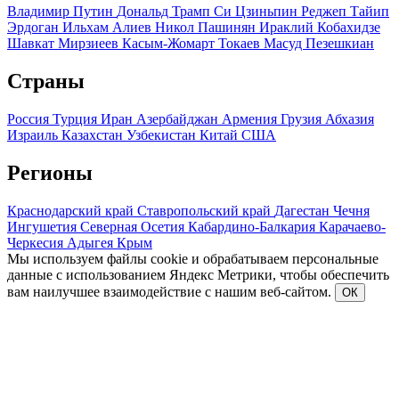
Владимир Путин
Дональд Трамп
Си Цзиньпин
Реджеп Тайип
Эрдоган
Ильхам Алиев
Никол Пашинян
Ираклий Кобахидзе
Шавкат Мирзиеев
Касым-Жомарт Токаев
Масуд Пезешкиан
Страны
Россия
Турция
Иран
Азербайджан
Армения
Грузия
Абхазия
Израиль
Казахстан
Узбекистан
Китай
США
Регионы
Краснодарский край
Ставропольский край
Дагестан
Чечня
Ингушетия
Северная Осетия
Кабардино-Балкария
Карачаево-
Черкесия
Адыгея
Крым
Мы используем файлы cookie и обрабатываем персональные
данные с использованием Яндекс Метрики, чтобы обеспечить
вам наилучшее взаимодействие с нашим веб-сайтом.
ОК