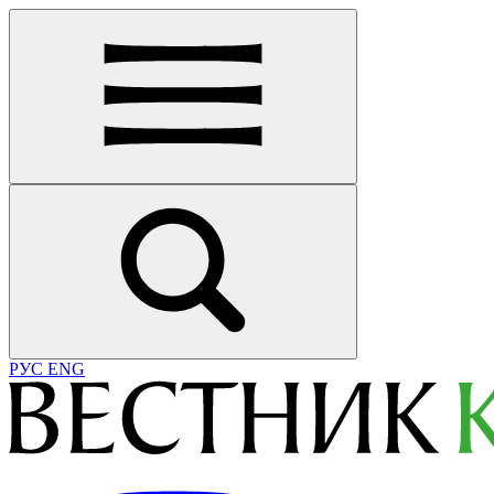
РУС
ENG