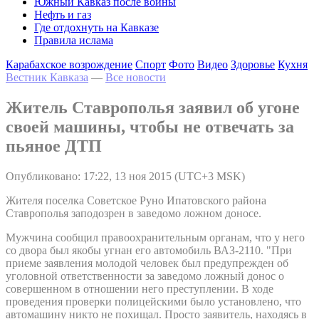
Южный Кавказ после войны
Нефть и газ
Где отдохнуть на Кавказе
Правила ислама
Карабахское возрождение
Спорт
Фото
Видео
Здоровье
Кухня
Вестник Кавказа
—
Все новости
Житель Ставрополья заявил об угоне
своей машины, чтобы не отвечать за
пьяное ДТП
Опубликовано: 17:22, 13 ноя 2015 (UTC+3 MSK)
Жителя поселка Советское Руно Ипатовского района
Ставрополья заподозрен в заведомо ложном доносе.
Мужчина сообщил правоохранительным органам, что у него
со двора был якобы угнан его автомобиль ВАЗ-2110. "При
приеме заявления молодой человек был предупрежден об
уголовной ответственности за заведомо ложный донос о
совершенном в отношении него преступлении. В ходе
проведения проверки полицейскими было установлено, что
автомашину никто не похищал. Просто заявитель, находясь в