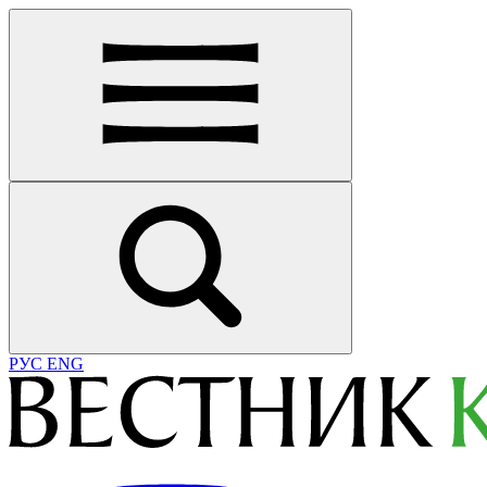
РУС
ENG