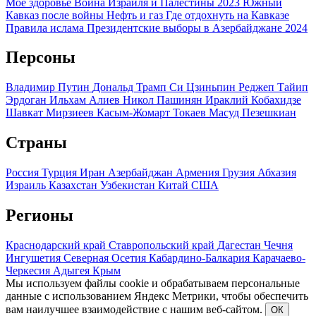
Мое здоровье
Война Израиля и Палестины 2023
Южный
Кавказ после войны
Нефть и газ
Где отдохнуть на Кавказе
Правила ислама
Президентские выборы в Азербайджане 2024
Персоны
Владимир Путин
Дональд Трамп
Си Цзиньпин
Реджеп Тайип
Эрдоган
Ильхам Алиев
Никол Пашинян
Ираклий Кобахидзе
Шавкат Мирзиеев
Касым-Жомарт Токаев
Масуд Пезешкиан
Страны
Россия
Турция
Иран
Азербайджан
Армения
Грузия
Абхазия
Израиль
Казахстан
Узбекистан
Китай
США
Регионы
Краснодарский край
Ставропольский край
Дагестан
Чечня
Ингушетия
Северная Осетия
Кабардино-Балкария
Карачаево-
Черкесия
Адыгея
Крым
Мы используем файлы cookie и обрабатываем персональные
данные с использованием Яндекс Метрики, чтобы обеспечить
вам наилучшее взаимодействие с нашим веб-сайтом.
ОК