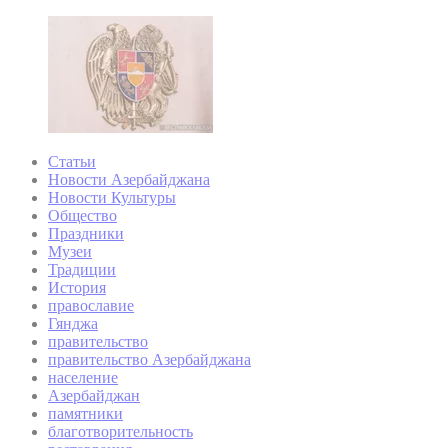
Статьи
Новости Азербайджана
Новости Культуры
Общество
Праздники
Музеи
Традиции
История
православие
Гянджа
правительство
правительство Азербайджана
население
Азербайджан
памятники
благотворительность