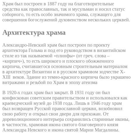
Храм был построен в 1887 году на благотворительные
средства как православных, так и мусульман и носил статус
соборного, то есть особо значимого храма, служащего для
совершения богослужений духовенством нескольких церквей.
Архитектура храма
Александро-Невский храм был построен по проекту
архитектора Гольма и под его руководством в византийском
стиле из так называемой «плинфы» (от греч. слова –
«кирпич»), то есть широкого и плоского обожженного
кирпича, считавшегося основным строительным материалом
в архитектуре Византии и в русском храмовом зодчестве X-
XIII веков. Здание из темно-красного кирпича было украшено
витражами и резьбой по Храм в эпоху атеизма
В 1920-х годах храм был закрыт. В 1931 году он был
конфискован советским правительством и использовался как
краеведческий музей до 1938 года. Лишь в 1946 году храм
был возвращен Русской православной церкви, возобновил
свою работу и открыл свои двери для прихожан. От
дореволюционного интерьера сохранились старинные иконы,
в частности, храмовая икона святого благоверного князя
Александра Невского и икона святой Марии Магдалины.