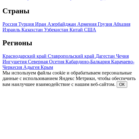
Страны
Россия
Турция
Иран
Азербайджан
Армения
Грузия
Абхазия
Израиль
Казахстан
Узбекистан
Китай
США
Регионы
Краснодарский край
Ставропольский край
Дагестан
Чечня
Ингушетия
Северная Осетия
Кабардино-Балкария
Карачаево-
Черкесия
Адыгея
Крым
Мы используем файлы cookie и обрабатываем персональные
данные с использованием Яндекс Метрики, чтобы обеспечить
вам наилучшее взаимодействие с нашим веб-сайтом.
ОК