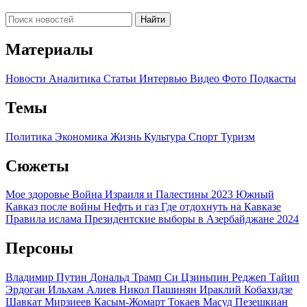
Найти
Материалы
Новости
Аналитика
Статьи
Интервью
Видео
Фото
Подкасты
Темы
Политика
Экономика
Жизнь
Культура
Спорт
Туризм
Сюжеты
Мое здоровье
Война Израиля и Палестины 2023
Южный
Кавказ после войны
Нефть и газ
Где отдохнуть на Кавказе
Правила ислама
Президентские выборы в Азербайджане 2024
Персоны
Владимир Путин
Дональд Трамп
Си Цзиньпин
Реджеп Тайип
Эрдоган
Ильхам Алиев
Никол Пашинян
Ираклий Кобахидзе
Шавкат Мирзиеев
Касым-Жомарт Токаев
Масуд Пезешкиан