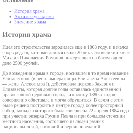
История храма
Архитектура храма
Значение храма
История храма
Идея его строительства зародилась еще в 1868 году, и начался
сбор средств, который длился около 20 лет. Сам великий князь
Михаил Николаевич Романов пожертвовал на богоугодное
дело 2500 рублей.
До возведения храма в городе, носившем в то время название
Елизаветполь (в честь императрицы Елизаветы Алексеевны
— жены Александра I), действовала церковь Захария и
Елизаветы, которая долгие годы оставалась единственной
православной церковью города, а к концу 1880-х годов
совершенно обветшала и могла обрушиться. В связи с этим
было решено построить в центре города более просторный
собор, закладка которого была совершена 22 апреля 1884 года
при участии экзарха Грузии Павла и при большом стечении
местного населения, состоящего из людей разных
национальностей, сословий и вероисповеданий.