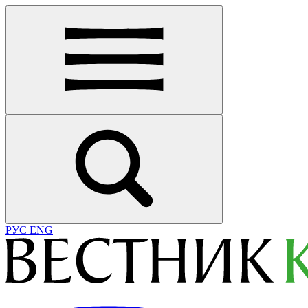
РУС
ENG