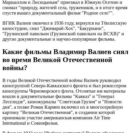
Маршаллом и Лисицыным" приезжал в Южную Осетию и
снимал "природу, жителей села, тружеников, и в итоге время
спустя вышел документальный фильм "Родное село"".
ВГИК Валиев окончил в 1936 году, вернулся на Тбилисскую
киностудию, снял "Джимарай-Хох", "Бакуриани",
"Грузинский павильон (Грузинский павильон на ВСХВ)" и
другие документальные и научно-популярные фильмы.
Какие фильмы Владимир Валиев снял
во время Великой Отечественной
войны?
В годы Великой Отечественной войны Валиев руководил
киногруппой Северо-Кавказского фронта и был режиссером
киногруппы Черноморского флота. Отснятые им материалы
вошли в документальные фильмы "Кавказ" и "Генерал
Леселидзе", киножурналы "Советская Грузия" и "Новости
дня", а позже Роман Кармен включил их в многосерийную
картину "Великая Отечественная", в создании которой
принимали участие американская компания Air Time
International и Совинфильм.