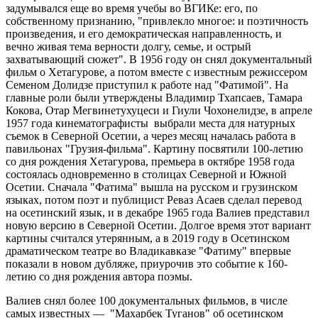
задумывался еще во время учебы во ВГИКе: его, по
собственному признанию, "привлекло многое: и поэтичность
произведения, и его демократическая направленность, и
вечно живая тема верности долгу, семье, и острый
захватывающий сюжет". В 1956 году он снял документальный
фильм о Хетагурове, а потом вместе с известным режиссером
Семеном Долидзе приступил к работе над "Фатимой". На
главные роли были утверждены Владимир Тхапсаев, Тамара
Кокова, Отар Мегвинетухуцеси и Гиули Чохонелидзе, в апреле
1957 года кинематографисты выбрали места для натурных
съемок в Северной Осетии, а через месяц началась работа в
павильонах "Грузия-фильма". Картину посвятили 100-летию
со дня рождения Хетагурова, премьера в октябре 1958 года
состоялась одновременно в столицах Северной и Южной
Осетии. Сначала "Фатима" вышла на русском и грузинском
языках, потом поэт и публицист Реваз Асаев сделал перевод
на осетинский язык, и в декабре 1965 года Валиев представил
новую версию в Северной Осетии. Долгое время этот вариант
картины считался утерянным, а в 2019 году в Осетинском
драматическом театре во Владикавказе "Фатиму" впервые
показали в новом дубляже, приурочив это событие к 160-
летию со дня рождения автора поэмы.
Валиев снял более 100 документальных фильмов, в числе
самых известных — "Махарбек Туганов" об осетинском