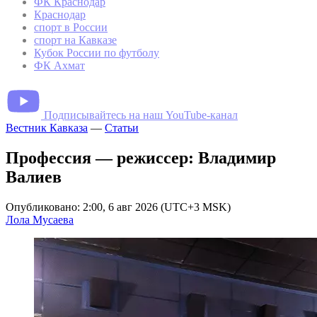
ФК Краснодар
Краснодар
спорт в России
спорт на Кавказе
Кубок России по футболу
ФК Ахмат
Подписывайтесь на наш YouTube-канал
Вестник Кавказа
—
Статьи
Профессия — режиссер: Владимир
Валиев
Опубликовано: 2:00, 6 авг 2026 (UTC+3 MSK)
Лола Мусаева