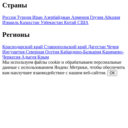
Страны
Россия
Турция
Иран
Азербайджан
Армения
Грузия
Абхазия
Израиль
Казахстан
Узбекистан
Китай
США
Регионы
Краснодарский край
Ставропольский край
Дагестан
Чечня
Ингушетия
Северная Осетия
Кабардино-Балкария
Карачаево-
Черкесия
Адыгея
Крым
Мы используем файлы cookie и обрабатываем персональные
данные с использованием Яндекс Метрики, чтобы обеспечить
вам наилучшее взаимодействие с нашим веб-сайтом.
ОК