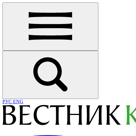
РУС
ENG