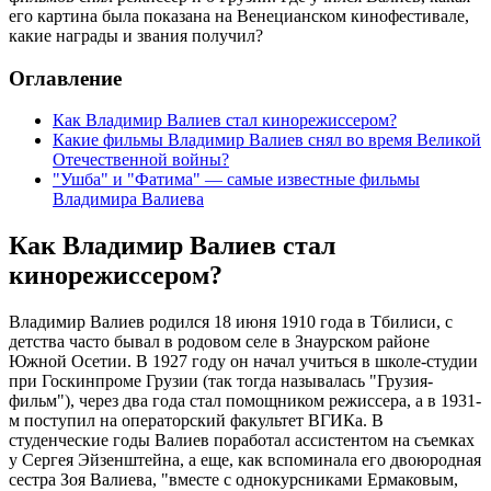
его картина была показана на Венецианском кинофестивале,
какие награды и звания получил?
Оглавление
Как Владимир Валиев стал кинорежиссером?
Какие фильмы Владимир Валиев снял во время Великой
Отечественной войны?
"Ушба" и "Фатима" — самые известные фильмы
Владимира Валиева
Как Владимир Валиев стал
кинорежиссером?
Владимир Валиев родился 18 июня 1910 года в Тбилиси, с
детства часто бывал в родовом селе в Знаурском районе
Южной Осетии. В 1927 году он начал учиться в школе-студии
при Госкинпроме Грузии (так тогда называлась "Грузия-
фильм"), через два года стал помощником режиссера, а в 1931-
м поступил на операторский факультет ВГИКа. В
студенческие годы Валиев поработал ассистентом на съемках
у Сергея Эйзенштейна, а еще, как вспоминала его двоюродная
сестра Зоя Валиева, "вместе с однокурсниками Ермаковым,