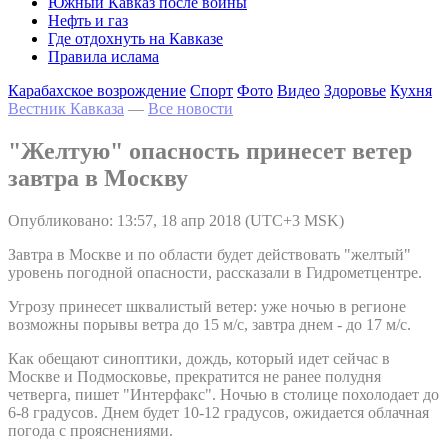
Южный Кавказ после войны
Нефть и газ
Где отдохнуть на Кавказе
Правила ислама
Карабахское возрождение
Спорт
Фото
Видео
Здоровье
Кухня
Вестник Кавказа
—
Все новости
"Желтую" опасность принесет ветер
завтра в Москву
Опубликовано: 13:57, 18 апр 2018 (UTC+3 MSK)
Завтра в Москве и по области будет действовать "желтый"
уровень погодной опасности, рассказали в Гидрометцентре.
Угрозу принесет шквалистый ветер: уже ночью в регионе
возможны порывы ветра до 15 м/с, завтра днем - до 17 м/с.
Как обещают синоптики, дождь, который идет сейчас в
Москве и Подмосковье, прекратится не ранее полудня
четверга, пишет "Интерфакс". Ночью в столице похолодает до
6-8 градусов. Днем будет 10-12 градусов, ожидается облачная
погода с прояснениями.