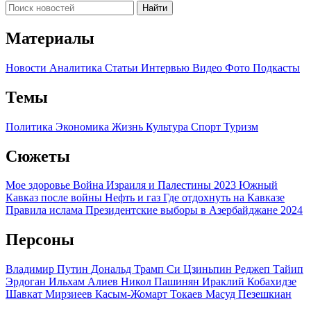
Найти
Материалы
Новости
Аналитика
Статьи
Интервью
Видео
Фото
Подкасты
Темы
Политика
Экономика
Жизнь
Культура
Спорт
Туризм
Сюжеты
Мое здоровье
Война Израиля и Палестины 2023
Южный
Кавказ после войны
Нефть и газ
Где отдохнуть на Кавказе
Правила ислама
Президентские выборы в Азербайджане 2024
Персоны
Владимир Путин
Дональд Трамп
Си Цзиньпин
Реджеп Тайип
Эрдоган
Ильхам Алиев
Никол Пашинян
Ираклий Кобахидзе
Шавкат Мирзиеев
Касым-Жомарт Токаев
Масуд Пезешкиан