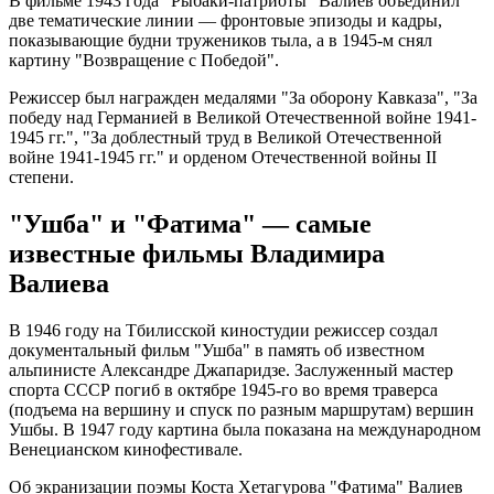
В фильме 1943 года "Рыбаки-патриоты" Валиев объединил
две тематические линии — фронтовые эпизоды и кадры,
показывающие будни тружеников тыла, а в 1945-м снял
картину "Возвращение с Победой".
Режиссер был награжден медалями "За оборону Кавказа", "За
победу над Германией в Великой Отечественной войне 1941-
1945 гг.", "За доблестный труд в Великой Отечественной
войне 1941-1945 гг." и орденом Отечественной войны II
степени.
"Ушба" и "Фатима" — самые
известные фильмы Владимира
Валиева
В 1946 году на Тбилисской киностудии режиссер создал
документальный фильм "Ушба" в память об известном
альпинисте Александре Джапаридзе. Заслуженный мастер
спорта СССР погиб в октябре 1945-го во время траверса
(подъема на вершину и спуск по разным маршрутам) вершин
Ушбы. В 1947 году картина была показана на международном
Венецианском кинофестивале.
Об экранизации поэмы Коста Хетагурова "Фатима" Валиев