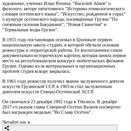
художнике, ученике Ильи Репина; "Василий Абаев" о
филологе, авторе пятитомного "Историко-этимологического
словаря осетинского языка"; "Искусство, рожденное в горах"
о культуре осетинского народа; посвященные Грузии "По
снежным склонам Бакуриани", "Новая Сванетия" и
"Термальные воды Грузии".
В 1955 году постановщик основал в Цхинвале первую
национальную школу-студию, в которой обучали основам
режиссуры и операторской работы. Ее воспитанники сняли
документально-историческую картину, которая заняла первое
место на республиканском конкурсе любительских фильмов
Грузии. Однако из-за материальных и организационных
проблем студия вскоре закрылась.
В 1961 году режиссер получил звание заслуженного деятеля
искусств Грузинской ССР, в 1965-м стал заслуженным
деятелем искусств Северо-Осетинской АССР.
Он скончался 23 декабря 1992 года в Тбилиси. В декабре
2017-го указом главы Северной Осетии Валиев посмертно
был награжден медалью "Во Славу Осетии".
Читайте нас в