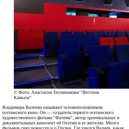
© Фото: Анастасия Тесемникова/ “Вестник
Кавказа“
Владимира Валиева называют основоположником
осетинского кино. Он — создатель первого осетинского
художественного фильма "Фатима", автор хроникальных и
документальных кинолент об Осетии и ее жителях. Много
фильмов снял режиссер и о Грузии. Где учился Валиев, какая