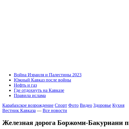
Война Израиля и Палестины 2023
Южный Кавказ после войны
Нефть и газ
Где отдохнуть на Кавказе
Правила ислама
Карабахское возрождение
Спорт
Фото
Видео
Здоровье
Кухня
Вестник Кавказа
—
Все новости
Железная дорога Боржоми-Бакуриани п