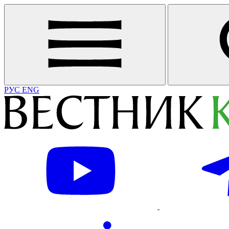
РУС
ENG