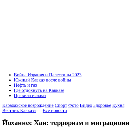
Война Израиля и Палестины 2023
Южный Кавказ после войны
Нефть и газ
Где отдохнуть на Кавказе
Правила ислама
Карабахское возрождение
Спорт
Фото
Видео
Здоровье
Кухня
Вестник Кавказа
—
Все новости
Йоханнес Хан: терроризм и миграционн