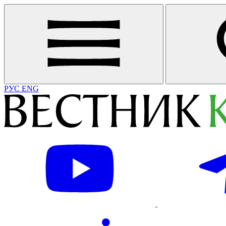
РУС
ENG