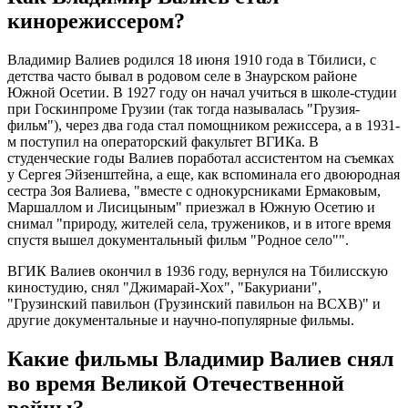
кинорежиссером?
Владимир Валиев родился 18 июня 1910 года в Тбилиси, с
детства часто бывал в родовом селе в Знаурском районе
Южной Осетии. В 1927 году он начал учиться в школе-студии
при Госкинпроме Грузии (так тогда называлась "Грузия-
фильм"), через два года стал помощником режиссера, а в 1931-
м поступил на операторский факультет ВГИКа. В
студенческие годы Валиев поработал ассистентом на съемках
у Сергея Эйзенштейна, а еще, как вспоминала его двоюродная
сестра Зоя Валиева, "вместе с однокурсниками Ермаковым,
Маршаллом и Лисицыным" приезжал в Южную Осетию и
снимал "природу, жителей села, тружеников, и в итоге время
спустя вышел документальный фильм "Родное село"".
ВГИК Валиев окончил в 1936 году, вернулся на Тбилисскую
киностудию, снял "Джимарай-Хох", "Бакуриани",
"Грузинский павильон (Грузинский павильон на ВСХВ)" и
другие документальные и научно-популярные фильмы.
Какие фильмы Владимир Валиев снял
во время Великой Отечественной