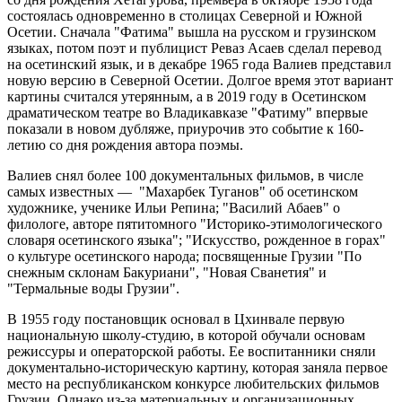
состоялась одновременно в столицах Северной и Южной
Осетии. Сначала "Фатима" вышла на русском и грузинском
языках, потом поэт и публицист Реваз Асаев сделал перевод
на осетинский язык, и в декабре 1965 года Валиев представил
новую версию в Северной Осетии. Долгое время этот вариант
картины считался утерянным, а в 2019 году в Осетинском
драматическом театре во Владикавказе "Фатиму" впервые
показали в новом дубляже, приурочив это событие к 160-
летию со дня рождения автора поэмы.
Валиев снял более 100 документальных фильмов, в числе
самых известных — "Махарбек Туганов" об осетинском
художнике, ученике Ильи Репина; "Василий Абаев" о
филологе, авторе пятитомного "Историко-этимологического
словаря осетинского языка"; "Искусство, рожденное в горах"
о культуре осетинского народа; посвященные Грузии "По
снежным склонам Бакуриани", "Новая Сванетия" и
"Термальные воды Грузии".
В 1955 году постановщик основал в Цхинвале первую
национальную школу-студию, в которой обучали основам
режиссуры и операторской работы. Ее воспитанники сняли
документально-историческую картину, которая заняла первое
место на республиканском конкурсе любительских фильмов
Грузии. Однако из-за материальных и организационных