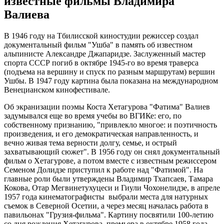
известные фильмы Владимира
Валиева
В 1946 году на Тбилисской киностудии режиссер создал
документальный фильм "Ушба" в память об известном
альпинисте Александре Джапаридзе. Заслуженный мастер
спорта СССР погиб в октябре 1945-го во время траверса
(подъема на вершину и спуск по разным маршрутам) вершин
Ушбы. В 1947 году картина была показана на международном
Венецианском кинофестивале.
Об экранизации поэмы Коста Хетагурова "Фатима" Валиев
задумывался еще во время учебы во ВГИКе: его, по
собственному признанию, "привлекло многое: и поэтичность
произведения, и его демократическая направленность, и
вечно живая тема верности долгу, семье, и острый
захватывающий сюжет". В 1956 году он снял документальный
фильм о Хетагурове, а потом вместе с известным режиссером
Семеном Долидзе приступил к работе над "Фатимой". На
главные роли были утверждены Владимир Тхапсаев, Тамара
Кокова, Отар Мегвинетухуцеси и Гиули Чохонелидзе, в апреле
1957 года кинематографисты выбрали места для натурных
съемок в Северной Осетии, а через месяц началась работа в
павильонах "Грузия-фильма". Картину посвятили 100-летию
со дня рождения Хетагурова, премьера в октябре 1958 года