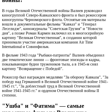
войны?
В годы Великой Отечественной войны Валиев руководил
киногруппой Северо-Кавказского фронта и был режиссером
киногруппы Черноморского флота. Отснятые им материалы
вошли в документальные фильмы "Кавказ" и "Генерал
Леселидзе", киножурналы "Советская Грузия" и "Новости
дня", а позже Роман Кармен включил их в многосерийную
картину "Великая Отечественная", в создании которой
принимали участие американская компания Air Time
International и Совинфильм.
В фильме 1943 года "Рыбаки-патриоты" Валиев объединил
две тематические линии — фронтовые эпизоды и кадры,
показывающие будни тружеников тыла, а в 1945-м снял
картину "Возвращение с Победой".
Режиссер был награжден медалями "За оборону Кавказа", "За
победу над Германией в Великой Отечественной войне 1941-
1945 гг.", "За доблестный труд в Великой Отечественной
войне 1941-1945 гг." и орденом Отечественной войны II
степени.
"Ушба" и "Фатима" — самые