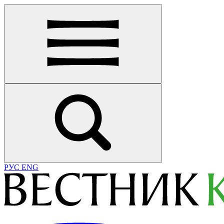
РУС
ENG