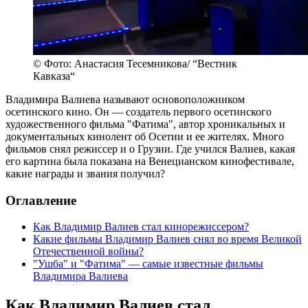
© Фото: Анастасия Тесемникова/ “Вестник
Кавказа“
Владимира Валиева называют основоположником
осетинского кино. Он — создатель первого осетинского
художественного фильма "Фатима", автор хроникальных и
документальных кинолент об Осетии и ее жителях. Много
фильмов снял режиссер и о Грузии. Где учился Валиев, какая
его картина была показана на Венецианском кинофестивале,
какие награды и звания получил?
Оглавление
Как Владимир Валиев стал кинорежиссером?
Какие фильмы Владимир Валиев снял во время Великой
Отечественной войны?
"Ушба" и "Фатима" — самые известные фильмы
Владимира Валиева
Как Владимир Валиев стал