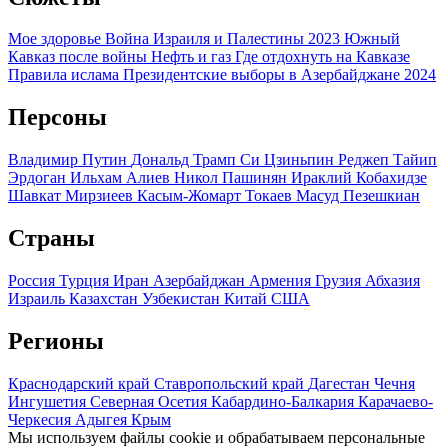
Мое здоровье
Война Израиля и Палестины 2023
Южный
Кавказ после войны
Нефть и газ
Где отдохнуть на Кавказе
Правила ислама
Президентские выборы в Азербайджане 2024
Персоны
Владимир Путин
Дональд Трамп
Си Цзиньпин
Реджеп Тайип
Эрдоган
Ильхам Алиев
Никол Пашинян
Ираклий Кобахидзе
Шавкат Мирзиеев
Касым-Жомарт Токаев
Масуд Пезешкиан
Страны
Россия
Турция
Иран
Азербайджан
Армения
Грузия
Абхазия
Израиль
Казахстан
Узбекистан
Китай
США
Регионы
Краснодарский край
Ставропольский край
Дагестан
Чечня
Ингушетия
Северная Осетия
Кабардино-Балкария
Карачаево-
Черкесия
Адыгея
Крым
Мы используем файлы cookie и обрабатываем персональные