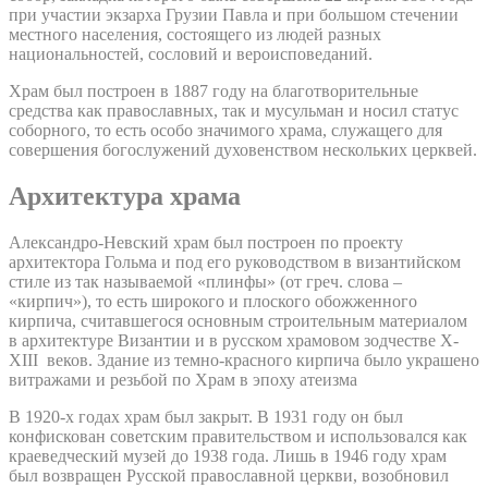
при участии экзарха Грузии Павла и при большом стечении
местного населения, состоящего из людей разных
национальностей, сословий и вероисповеданий.
Храм был построен в 1887 году на благотворительные
средства как православных, так и мусульман и носил статус
соборного, то есть особо значимого храма, служащего для
совершения богослужений духовенством нескольких церквей.
Архитектура храма
Александро-Невский храм был построен по проекту
архитектора Гольма и под его руководством в византийском
стиле из так называемой «плинфы» (от греч. слова –
«кирпич»), то есть широкого и плоского обожженного
кирпича, считавшегося основным строительным материалом
в архитектуре Византии и в русском храмовом зодчестве X-
XIII веков. Здание из темно-красного кирпича было украшено
витражами и резьбой по Храм в эпоху атеизма
В 1920-х годах храм был закрыт. В 1931 году он был
конфискован советским правительством и использовался как
краеведческий музей до 1938 года. Лишь в 1946 году храм
был возвращен Русской православной церкви, возобновил