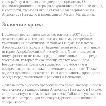
свою работу и открыл свои двери для прихожан. От
дореволюционного интерьера сохранились старинные иконы,
в частности, храмовая икона святого благоверного князя
Александра Невского и икона святой Марии Магдалины.
Значение храма
Последняя реставрация храма состоялась в 2007 году. Он
остается одним из сохранившихся значимых старейших
христианских памятников не только Гянджи, но и всего
Азербайджана и входит в Национальный реестр памятников
истории Азербайджанской Республики. Храм пользуется
популярностью не только среди православных, но и среди
мусульман, которые также посещают этот Божий дом.
Богослужения в храме совершаются по субботним и
воскресным дням, а также по великим праздникам. Также
ведется духовно-просветительская деятельность, проводятся
беседы перед таинствами Крещения и Венчания.
Деятельность русского православного храма, возведенного в
честь святого великого князя Александра Невского в Гяндже,
свидетельствует о том, насколько в Азербайджане уважают и
ценят давние традиции многокультурности и религиозной
толерантности.