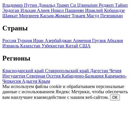
Владимир Путин
Дональд Трамп
Си Цзиньпин
Реджеп Тайип
Эрдоган
Ильхам Алиев
Никол Пашинян
Ираклий Кобахидзе
Шавкат Мирзиеев
Касым-Жомарт Токаев
Масуд Пезешкиан
Страны
Россия
Турция
Иран
Азербайджан
Армения
Грузия
Абхазия
Израиль
Казахстан
Узбекистан
Китай
США
Регионы
Краснодарский край
Ставропольский край
Дагестан
Чечня
Ингушетия
Северная Осетия
Кабардино-Балкария
Карачаево-
Черкесия
Адыгея
Крым
Мы используем файлы cookie и обрабатываем персональные
данные с использованием Яндекс Метрики, чтобы обеспечить
вам наилучшее взаимодействие с нашим веб-сайтом.
ОК