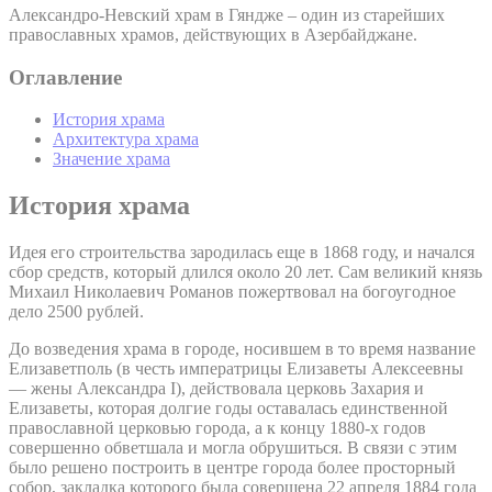
Александро-Невский храм в Гяндже – один из старейших
православных храмов, действующих в Азербайджане.
Оглавление
История храма
Архитектура храма
Значение храма
История храма
Идея его строительства зародилась еще в 1868 году, и начался
сбор средств, который длился около 20 лет. Сам великий князь
Михаил Николаевич Романов пожертвовал на богоугодное
дело 2500 рублей.
До возведения храма в городе, носившем в то время название
Елизаветполь (в честь императрицы Елизаветы Алексеевны
— жены Александра I), действовала церковь Захария и
Елизаветы, которая долгие годы оставалась единственной
православной церковью города, а к концу 1880-х годов
совершенно обветшала и могла обрушиться. В связи с этим
было решено построить в центре города более просторный
собор, закладка которого была совершена 22 апреля 1884 года