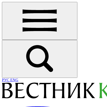
РУС
ENG