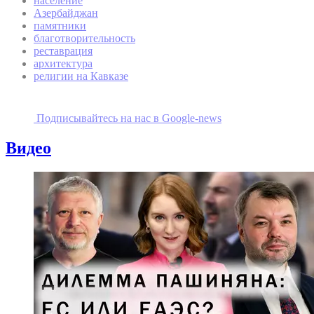
население
Азербайджан
памятники
благотворительность
реставрация
архитектура
религии на Кавказе
Подписывайтесь на наc в Google-news
Видео