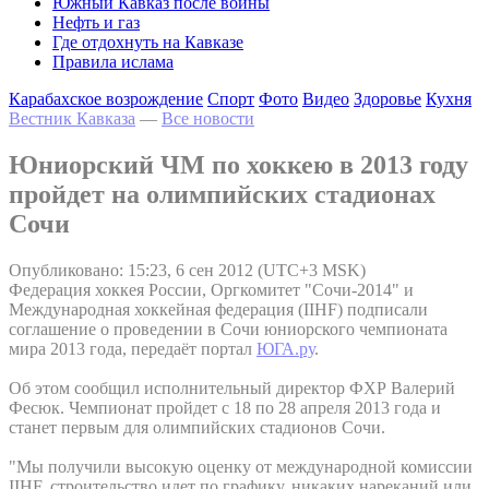
Южный Кавказ после войны
Нефть и газ
Где отдохнуть на Кавказе
Правила ислама
Карабахское возрождение
Спорт
Фото
Видео
Здоровье
Кухня
Вестник Кавказа
—
Все новости
Юниорский ЧМ по хоккею в 2013 году
пройдет на олимпийских стадионах
Сочи
Опубликовано: 15:23, 6 сен 2012 (UTC+3 MSK)
Федерация хоккея России, Оргкомитет "Сочи-2014" и
Международная хоккейная федерация (IIHF) подписали
соглашение о проведении в Сочи юниорского чемпионата
мира 2013 года, передаёт портал
ЮГА.ру
.
Об этом сообщил исполнительный директор ФХР Валерий
Фесюк. Чемпионат пройдет с 18 по 28 апреля 2013 года и
станет первым для олимпийских стадионов Сочи.
"Мы получили высокую оценку от международной комиссии
IIHF, строительство идет по графику, никаких нареканий или