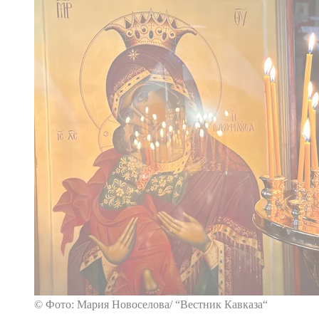
© Фото: Мария Новоселова/ “Вестник Кавказа“