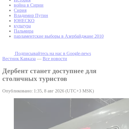
война в Сирии
Сирия
Владимир Путин
ЮНЕСКО
культура
Пальмира
парламентские выборы в Азербайджане 2010
Подписывайтесь на наc в Google-news
Вестник Кавказа
—
Все новости
Дербент станет доступнее для
столичных туристов
Опубликовано: 1:35, 8 авг 2026 (UTC+3 MSK)