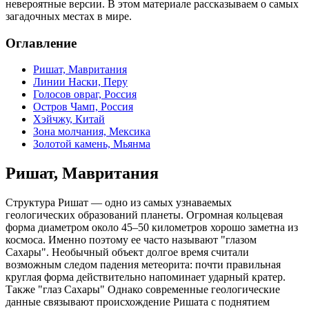
невероятные версии. В этом материале рассказываем о самых
загадочных местах в мире.
Оглавление
Ришат, Мавритания
Линии Наски, Перу
Голосов овраг, Россия
Остров Чамп, Россия
Хэйчжу, Китай
Зона молчания, Мексика
Золотой камень, Мьянма
Ришат, Мавритания
Структура Ришат — одно из самых узнаваемых
геологических образований планеты. Огромная кольцевая
форма диаметром около 45–50 километров хорошо заметна из
космоса. Именно поэтому ее часто называют "глазом
Сахары". Необычный объект долгое время считали
возможным следом падения метеорита: почти правильная
круглая форма действительно напоминает ударный кратер.
Также "глаз Сахары" Однако современные геологические
данные связывают происхождение Ришата с поднятием