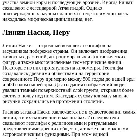
участка земной коры и последующей эрозией. Иногда Ришат
связывают с легендарной Атлантидой. Однако
подтвержденных научных данных о том, что именно здесь
находилась мифическая цивилизация, нет.
Линии Наски, Перу
Линии Наски — огромный комплекс геоглифов на
засушливом побережье страны. Он включает изображения
животных, растений, антропоморфных и фантастических
фигур, а также многочисленные геометрические линии.
Некоторые из них протянулись на километры. Геоглифы
создавались древними обществами на территории
современного Перу примерно между 500 годом до нашей эры
и 500 годом нашей эры. Для создания изображений люди
удаляли темный поверхностный слой грунта, открывая более
светлую почву под ним. Благодаря сухому климату многие
рисунки сохранились на протяжении столетий.
Главная загадка Наски заключается не в существовании самих
линий, а в их назначении и масштабах. Исследователи
связывают геоглифы с религиозными и ритуальными
представлениями древних обществ, а также с возможными
астрономическими функциями. При этом единой