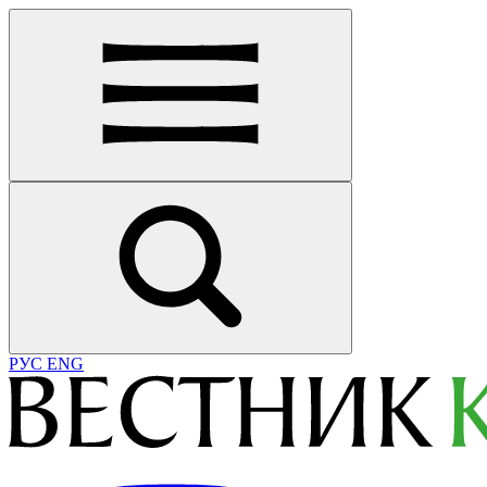
РУС
ENG