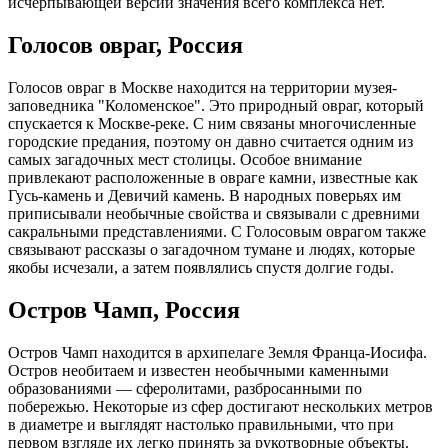
исчерпывающей версии значения всего комплекса нет.
Голосов овраг, Россия
Голосов овраг в Москве находится на территории музея-
заповедника "Коломенское". Это природный овраг, который
спускается к Москве-реке. С ним связаны многочисленные
городские предания, поэтому он давно считается одним из
самых загадочных мест столицы. Особое внимание
привлекают расположенные в овраге камни, известные как
Гусь-камень и Девичий камень. В народных поверьях им
приписывали необычные свойства и связывали с древними
сакральными представлениями. С Голосовым оврагом также
связывают рассказы о загадочном тумане и людях, которые
якобы исчезали, а затем появлялись спустя долгие годы.
Остров Чамп, Россия
Остров Чамп находится в архипелаге Земля Франца-Иосифа.
Остров необитаем и известен необычными каменными
образованиями — сферолитами, разбросанными по
побережью. Некоторые из сфер достигают нескольких метров
в диаметре и выглядят настолько правильными, что при
первом взгляде их легко принять за рукотворные объекты.