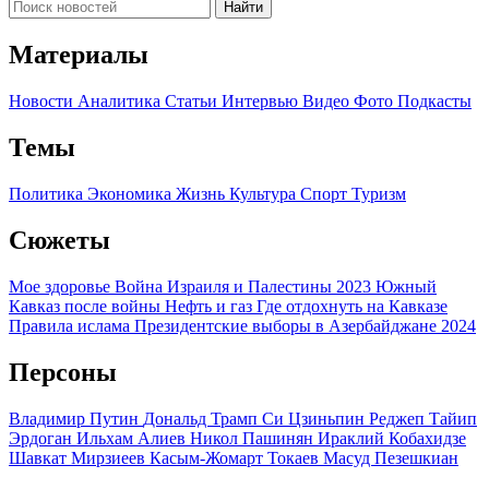
Найти
Материалы
Новости
Аналитика
Статьи
Интервью
Видео
Фото
Подкасты
Темы
Политика
Экономика
Жизнь
Культура
Спорт
Туризм
Сюжеты
Мое здоровье
Война Израиля и Палестины 2023
Южный
Кавказ после войны
Нефть и газ
Где отдохнуть на Кавказе
Правила ислама
Президентские выборы в Азербайджане 2024
Персоны
Владимир Путин
Дональд Трамп
Си Цзиньпин
Реджеп Тайип
Эрдоган
Ильхам Алиев
Никол Пашинян
Ираклий Кобахидзе
Шавкат Мирзиеев
Касым-Жомарт Токаев
Масуд Пезешкиан