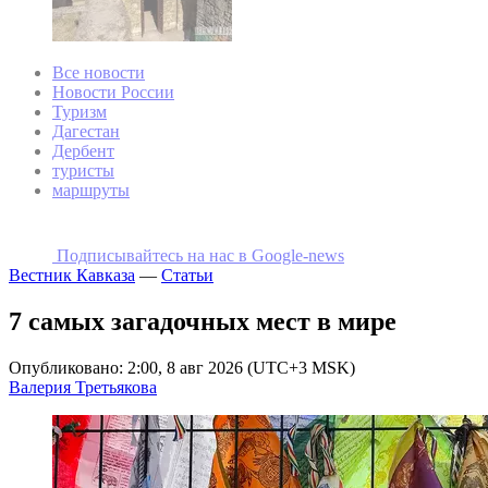
Все новости
Новости России
Туризм
Дагестан
Дербент
туристы
маршруты
Подписывайтесь на наc в Google-news
Вестник Кавказа
—
Статьи
7 самых загадочных мест в мире
Опубликовано: 2:00, 8 авг 2026 (UTC+3 MSK)
Валерия Третьякова