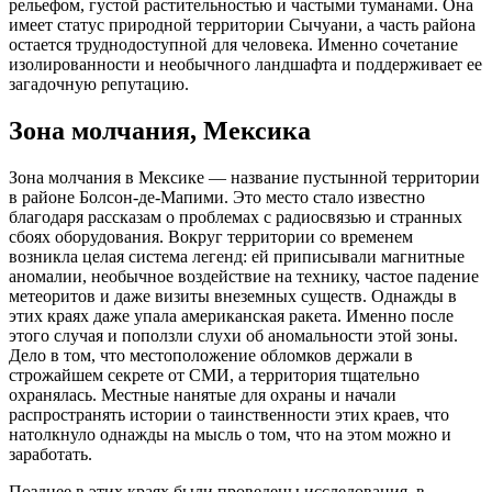
рельефом, густой растительностью и частыми туманами. Она
имеет статус природной территории Сычуани, а часть района
остается труднодоступной для человека. Именно сочетание
изолированности и необычного ландшафта и поддерживает ее
загадочную репутацию.
Зона молчания, Мексика
Зона молчания в Мексике — название пустынной территории
в районе Болсон-де-Мапими. Это место стало известно
благодаря рассказам о проблемах с радиосвязью и странных
сбоях оборудования. Вокруг территории со временем
возникла целая система легенд: ей приписывали магнитные
аномалии, необычное воздействие на технику, частое падение
метеоритов и даже визиты внеземных существ. Однажды в
этих краях даже упала американская ракета. Именно после
этого случая и поползли слухи об аномальности этой зоны.
Дело в том, что местоположение обломков держали в
строжайшем секрете от СМИ, а территория тщательно
охранялась. Местные нанятые для охраны и начали
распространять истории о таинственности этих краев, что
натолкнуло однажды на мысль о том, что на этом можно и
заработать.
Позднее в этих краях были проведены исследования, в