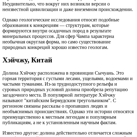
Неудивительно, что вокруг них возникли версии о
неизвестной цивилизации и даже внеземном происхождении.
Однако геологические исследования относят подобные
образования к конкрециям — структурам, которые
формируются внутри осадочных пород в результате
минеральных процессов. Для сфер Чампа характерна
необычная округлая форма, но само существование
природных конкреций хорошо известно геологам.
Хэйчжу, Китай
Долина Хэйчжу расположена в провинции Сычуань. Это
горная территория с густыми лесами, ущельями, водоемами и
частыми туманами. Из-за труднодоступного рельефа и
суровых природных условий долина приобрела репутацию
загадочного места. В популярной литературе Хэйчжу
называют "китайским Бермудским треугольником". С
регионом связаны рассказы о пропавших людях и
необъяснимых происшествиях. Однако эти истории относятся
преимущественно к местным легендам и популярным
публикациям, а не к установленным научным фактам.
Известно другое: долина действительно отличается сложным