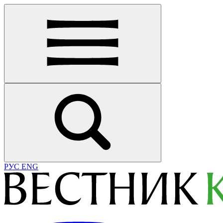
РУС
ENG