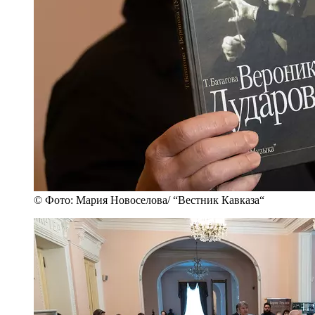
© Фото: Мария Новоселова/ “Вестник Кавказа“