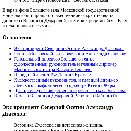
© Фото: Мария Новоселова/ “Вестник Кавказа“
Вчера в фойе Большого зала Московской государственной
консерватории прошло торжественное открытие бюста
дирижера Вероники Дударовой, осетинке, родившейся в Баку
и покорившей весь мир.
Оглавление
Экс-президент Северной Осетии Александр Дзасохов:
Ректор Московской консерватории Александр Соколов:
Генеральный директор Большого театра,
художественный руководитель и главный дирижер
Мариинского театра Валерий Гергиев:
Народный артист РФ Даниил Крамер:
Художественный руководитель и главный дирижер
Женского симфонического оркестра Ксения Жарко:
Доктор искусствоведения, профессор Татьяна Батагова:
Внучка Вероники Дударовой Вероника Вайнштейн:
Экс-президент Северной Осетии Александр
Дзасохов:
Вероника Дударова единственная женщина,
которая внесена в Книгу Гиннеса, как достигшая