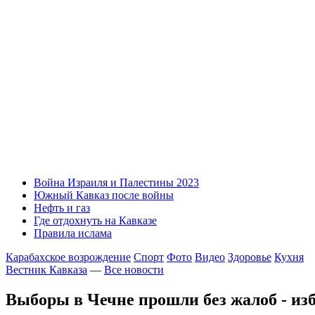
Война Израиля и Палестины 2023
Южный Кавказ после войны
Нефть и газ
Где отдохнуть на Кавказе
Правила ислама
Карабахское возрождение
Спорт
Фото
Видео
Здоровье
Кухня
Вестник Кавказа
—
Все новости
Выборы в Чечне прошли без жалоб - из