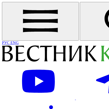
РУС
ENG